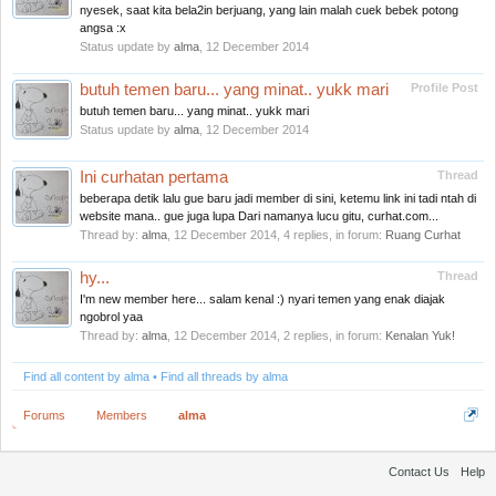
nyesek, saat kita bela2in berjuang, yang lain malah cuek bebek potong
angsa :x
Status update by
alma
,
12 December 2014
butuh temen baru... yang minat.. yukk mari
Profile Post
butuh temen baru... yang minat.. yukk mari
Status update by
alma
,
12 December 2014
Ini curhatan pertama
Thread
beberapa detik lalu gue baru jadi member di sini, ketemu link ini tadi ntah di
website mana.. gue juga lupa Dari namanya lucu gitu, curhat.com...
Thread by:
alma
,
12 December 2014
, 4 replies, in forum:
Ruang Curhat
hy...
Thread
I'm new member here... salam kenal :) nyari temen yang enak diajak
ngobrol yaa
Thread by:
alma
,
12 December 2014
, 2 replies, in forum:
Kenalan Yuk!
Find all content by alma
Find all threads by alma
Forums
Members
alma
Contact Us
Help