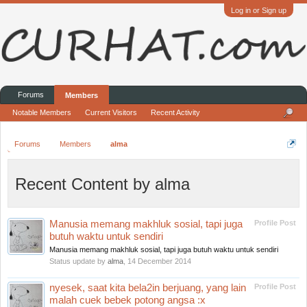
Log in or Sign up
Forums
Members
Notable Members
Current Visitors
Recent Activity
Forums
Members
alma
Recent Content by alma
Manusia memang makhluk sosial, tapi juga
Profile Post
butuh waktu untuk sendiri
Manusia memang makhluk sosial, tapi juga butuh waktu untuk sendiri
Status update by
alma
,
14 December 2014
nyesek, saat kita bela2in berjuang, yang lain
Profile Post
malah cuek bebek potong angsa :x