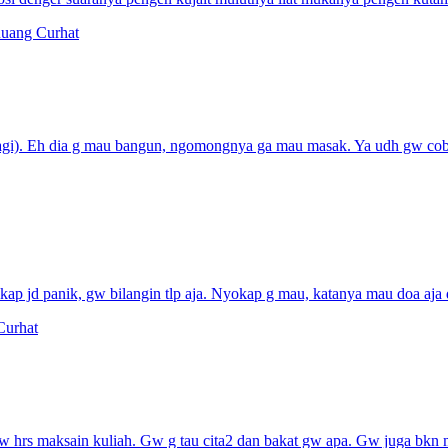
uang Curhat
pagi). Eh dia g mau bangun, ngomongnya ga mau masak. Ya udh gw cob
ap jd panik, gw bilangin tlp aja. Nyokap g mau, katanya mau doa aja dul
Curhat
 hrs maksain kuliah. Gw g tau cita2 dan bakat gw apa. Gw juga bkn m