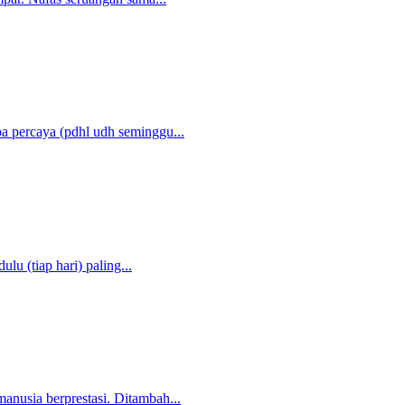
a percaya (pdhl udh seminggu...
u (tiap hari) paling...
anusia berprestasi. Ditambah...