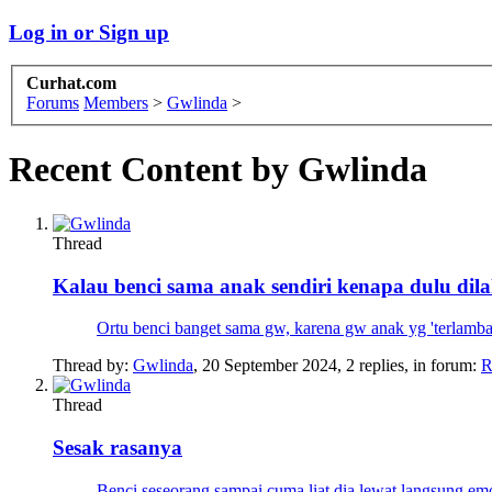
Log in or Sign up
Curhat.com
Forums
Members
>
Gwlinda
>
Recent Content by Gwlinda
Thread
Kalau benci sama anak sendiri kenapa dulu dil
Ortu benci banget sama gw, karena gw anak yg 'terlam
Thread by:
Gwlinda
,
20 September 2024
, 2 replies, in forum:
R
Thread
Sesak rasanya
Benci seseorang sampai cuma liat dia lewat langsung em