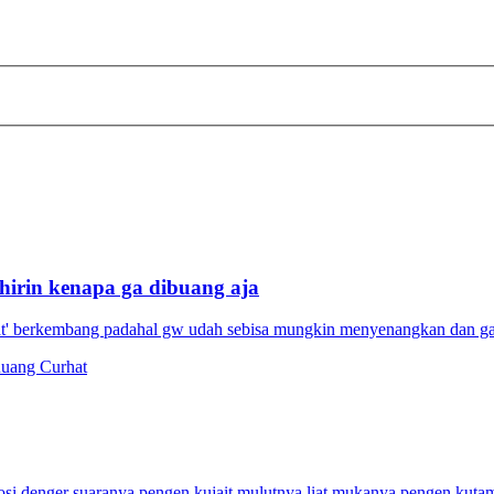
ahirin kenapa ga dibuang aja
bat' berkembang padahal gw udah sebisa mungkin menyenangkan dan ga
uang Curhat
osi denger suaranya pengen kujait mulutnya liat mukanya pengen kutam