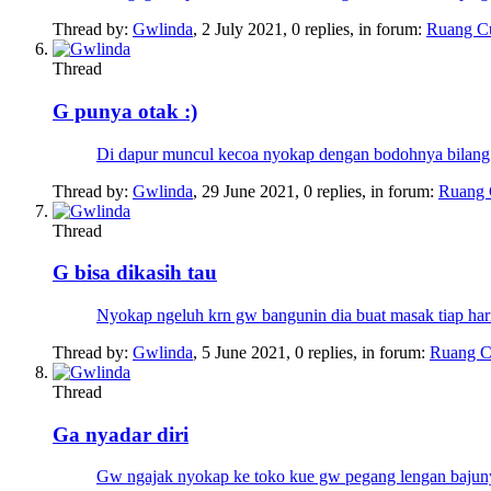
Thread by:
Gwlinda
,
2 July 2021
, 0 replies, in forum:
Ruang C
Thread
G punya otak :)
Di dapur muncul kecoa nyokap dengan bodohnya bilang. L
Thread by:
Gwlinda
,
29 June 2021
, 0 replies, in forum:
Ruang 
Thread
G bisa dikasih tau
Nyokap ngeluh krn gw bangunin dia buat masak tiap hari.
Thread by:
Gwlinda
,
5 June 2021
, 0 replies, in forum:
Ruang C
Thread
Ga nyadar diri
Gw ngajak nyokap ke toko kue gw pegang lengan bajunya 