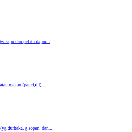
 sapu dan pel itu dapur...
tan makan (panci,dll)....
yg durhaka, g sopan. dan...