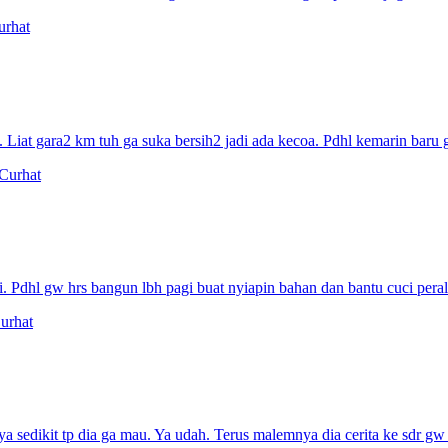
urhat
iat gara2 km tuh ga suka bersih2 jadi ada kecoa. Pdhl kemarin baru gw
Curhat
 Pdhl gw hrs bangun lbh pagi buat nyiapin bahan dan bantu cuci perala
urhat
sedikit tp dia ga mau. Ya udah. Terus malemnya dia cerita ke sdr gw (