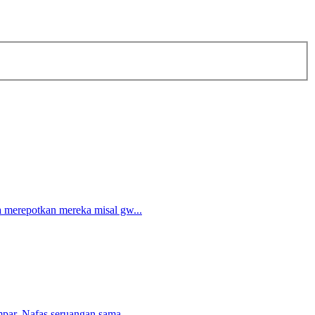
 merepotkan mereka misal gw...
par. Nafas seruangan sama...