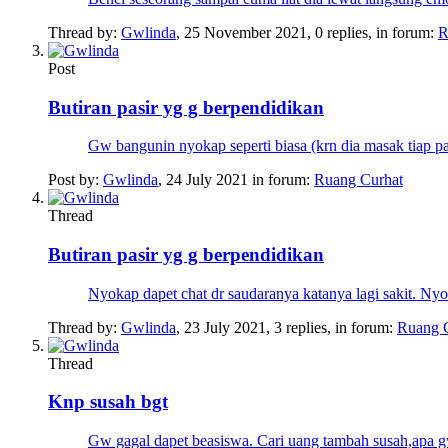
Thread by:
Gwlinda
,
25 November 2021
, 0 replies, in forum:
R
Post
Butiran pasir yg g berpendidikan
Gw bangunin nyokap seperti biasa (krn dia masak tiap 
Post by:
Gwlinda
,
24 July 2021
in forum:
Ruang Curhat
Thread
Butiran pasir yg g berpendidikan
Nyokap dapet chat dr saudaranya katanya lagi sakit. Nyok
Thread by:
Gwlinda
,
23 July 2021
, 3 replies, in forum:
Ruang 
Thread
Knp susah bgt
Gw gagal dapet beasiswa. Cari uang tambah susah,apa gw