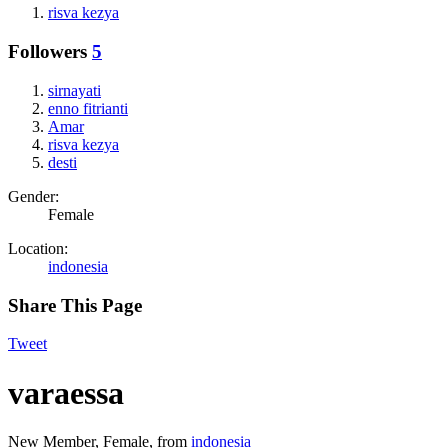
risva kezya
Followers
5
sirnayati
enno fitrianti
Amar
risva kezya
desti
Gender:
Female
Location:
indonesia
Share This Page
Tweet
varaessa
New Member
, Female,
from
indonesia