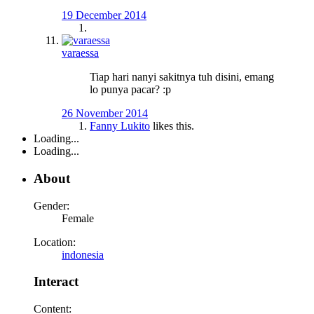
19 December 2014
varaessa
Tiap hari nanyi sakitnya tuh disini, emang
lo punya pacar? :p
26 November 2014
Fanny Lukito
likes this.
Loading...
Loading...
About
Gender:
Female
Location:
indonesia
Interact
Content: