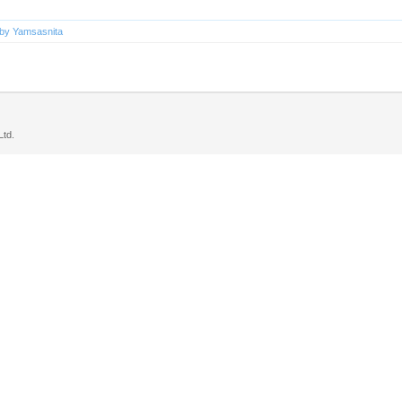
s by Yamsasnita
td.