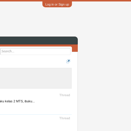
Log in or Sign up
Thread
ku kelas 2 MTS, ibuku...
Thread