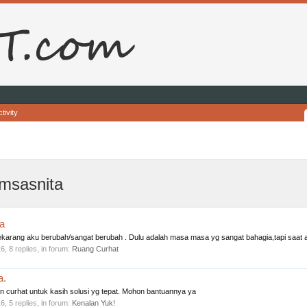
tivity
msasnita
a
 sekarang aku berubah/sangat berubah . Dulu adalah masa masa yg sangat bahagia,tapi saat a
16
, 8 replies, in forum:
Ruang Curhat
a.
 curhat untuk kasih solusi yg tepat. Mohon bantuannya ya
16
, 5 replies, in forum:
Kenalan Yuk!