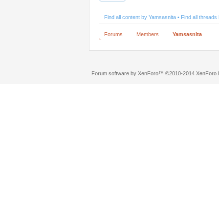
Find all content by Yamsasnita
Find all thread
Forums
Members
Yamsasnita
Forum software by XenForo™
©2010-2014 XenForo L