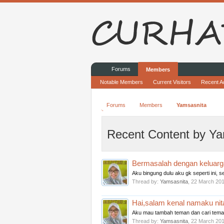
Forums
Members
Notable Members
Current Visitors
Recent Ac
Forums
Members
Yamsasnita
Recent Content by Ya
Bermasalah dengan keluarg
Aku bingung dulu aku gk seperti ini,
Thread by:
Yamsasnita
,
22 March 20
Hai,salam kenal namaku nit
Aku mau tambah teman dan cari teman
Thread by:
Yamsasnita
,
22 March 20