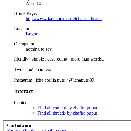
April 10
Home Page:
http://www.facebook.com/icha.selalu.ada
Location:
Bogor
Occupation:
nothing to say
friendly , simple , easy going , more than words..
Tweet : @ichaolivia
Instagram : icha aprilia putri / @ichaputri89
Interact
Content:
Find all content by zhafira puput
Find all threads by zhafira puput
Curhat.com
Forums
Members
>
zhafira puput
>