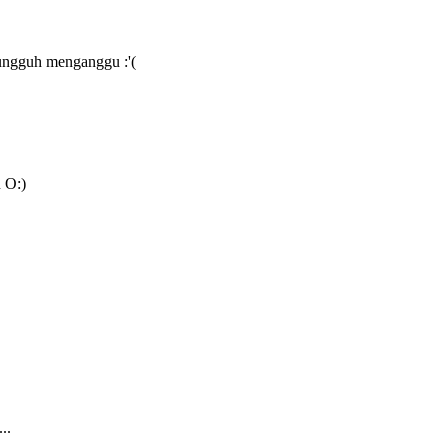
sungguh menganggu :'(
 O:)
..