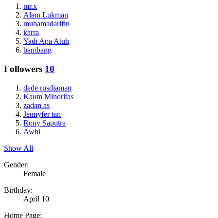
mr.x
Alam Lukman
muhamadarifin
karra
Yadi Apa Atuh
bambang
Followers
10
dede rusdiaman
Kaum Minoritas
zadan as
Jennyfer tan
Rony Saputra
Awhi
Show All
Gender:
Female
Birthday:
April 10
Home Page: