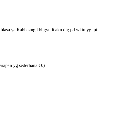
ar biasa ya Rabb smg kbhgyn it akn dtg pd wktu yg tpt
harapan yg sederhana O:)