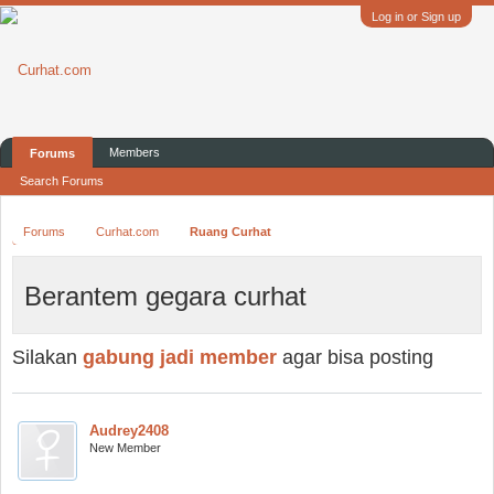
Log in or Sign up
Members
Forums
Search Forums
Forums
Curhat.com
Ruang Curhat
Berantem gegara curhat
Silakan
gabung jadi member
agar bisa posting
Audrey2408
New Member