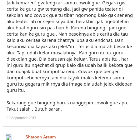
Jadi kemaren" gw tengkar sama cowok gue. Gegara gw
cerita ke guru gw tentang dia. Jadi gw panitia teater di
sekolah and cowok gue tu tiba" ngomong kalo gak seneng
aku teater lah or sejenisnya dan berakhir gak ngebolehin
aku buat ngurusin pas hari h. Karena bingung , jadi gue
cerita kan ke guru gue . Nah besoknya abis cerita dia tau
kalo aku ceritaa karena chatnya lupa aku endchat. Dan
kesannya dia kayak aku jelek"in . Terus dia marah besar ke
aku. Tapi udah kelar masalahnya. Kan guru itu ex guru
disekolah gue. Dia barusan aja keluar. Terus abis itu , hari
ini guru itu ngechat di grup kalo dia udah balik kekota gue
dan ngajak buat kumpul bareng. Cowok gue pengen
kumpul sebenernya tapi dia kayak males ketemu sama
guru itu gegara mikirnya dia image dia udah jelek didepan
guru itu.
Sekarang gue bingung harus nanggepin cowok gue apa.
Takut salah . Butuh saran.
22 September 2017
Sharoon Areum