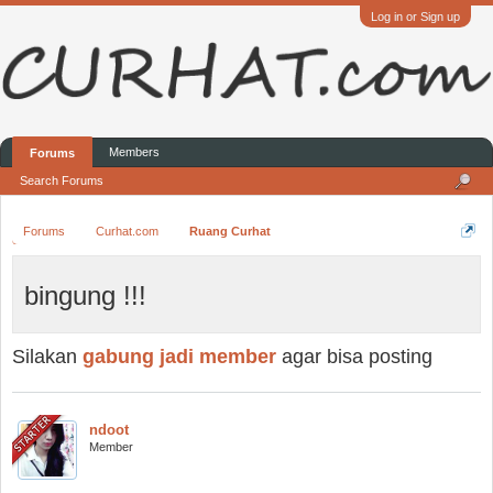
Log in or Sign up
Members
Forums
Search Forums
Forums
Curhat.com
Ruang Curhat
bingung !!!
Silakan
gabung jadi member
agar bisa posting
ndoot
Member