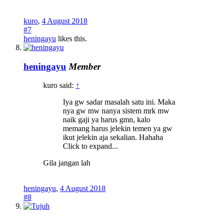
kuro
,
4 August 2018
#7
heningayu
likes this.
heningayu
Member
kuro said:
↑
Iya gw sadar masalah satu ini. Maka
nya gw mw nanya sistem mrk mw
naik gaji ya harus gmn, kalo
memang harus jelekin temen ya gw
ikut jelekin aja sekalian. Hahaha
Click to expand...
Gila jangan lah
heningayu
,
4 August 2018
#8