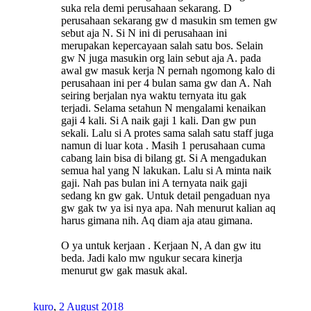
suka rela demi perusahaan sekarang. D
perusahaan sekarang gw d masukin sm temen gw
sebut aja N. Si N ini di perusahaan ini
merupakan kepercayaan salah satu bos. Selain
gw N juga masukin org lain sebut aja A. pada
awal gw masuk kerja N pernah ngomong kalo di
perusahaan ini per 4 bulan sama gw dan A. Nah
seiring berjalan nya waktu ternyata itu gak
terjadi. Selama setahun N mengalami kenaikan
gaji 4 kali. Si A naik gaji 1 kali. Dan gw pun
sekali. Lalu si A protes sama salah satu staff juga
namun di luar kota . Masih 1 perusahaan cuma
cabang lain bisa di bilang gt. Si A mengadukan
semua hal yang N lakukan. Lalu si A minta naik
gaji. Nah pas bulan ini A ternyata naik gaji
sedang kn gw gak. Untuk detail pengaduan nya
gw gak tw ya isi nya apa. Nah menurut kalian aq
harus gimana nih. Aq diam aja atau gimana.
O ya untuk kerjaan . Kerjaan N, A dan gw itu
beda. Jadi kalo mw ngukur secara kinerja
menurut gw gak masuk akal.
kuro
,
2 August 2018