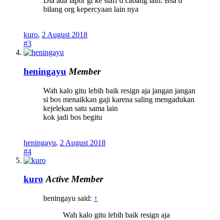
Dia ada lapor gt ke staff d cabang lain. Bsa d
bilang org kepercyaan lain nya
kuro
,
2 August 2018
#3
heningayu
Member
Wah kalo gitu lebih baik resign aja jangan jangan
si bos menaikkan gaji karena saling mengadukan
kejelekan satu sama lain
kok jadi bos begitu
heningayu
,
2 August 2018
#4
kuro
Active Member
heningayu said:
↑
Wah kalo gitu lebih baik resign aja