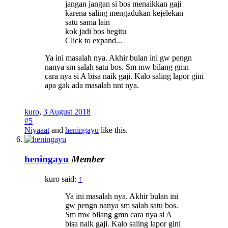
jangan jangan si bos menaikkan gaji
karena saling mengadukan kejelekan
satu sama lain
kok jadi bos begitu
Click to expand...
Ya ini masalah nya. Akhir bulan ini gw pengn
nanya sm salah satu bos. Sm mw bilang gmn
cara nya si A bisa naik gaji. Kalo saling lapor gini
apa gak ada masalah nnt nya.
kuro
,
3 August 2018
#5
Niyaaat
and
heningayu
like this.
heningayu
Member
kuro said:
↑
Ya ini masalah nya. Akhir bulan ini
gw pengn nanya sm salah satu bos.
Sm mw bilang gmn cara nya si A
bisa naik gaji. Kalo saling lapor gini