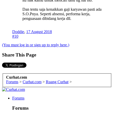
itu hak kamu untuk mencari tahu ttg hal tsb.
Dan tentu saja kenaikkan gaji karyawan pasti ada
S.O.Pnya. Seperti absensi, performa kerja,
penguasaan dibidang kerja dll.
Doddie
,
17 August 2018
#10
(You must log in or sign up to reply here.)
Share This Page
Curhat.com
Forums
>
Curhat.com
>
Ruang Curhat
>
Forums
Forums