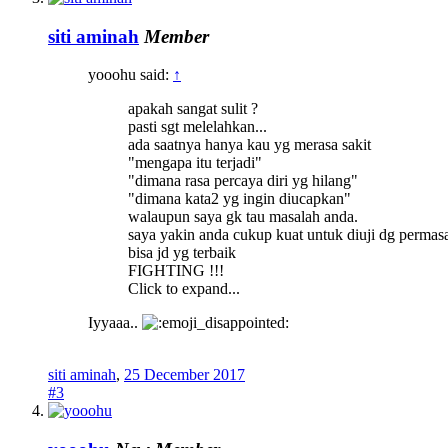
siti aminah
Member
yooohu said:
↑
apakah sangat sulit ?
pasti sgt melelahkan...
ada saatnya hanya kau yg merasa sakit
"mengapa itu terjadi"
"dimana rasa percaya diri yg hilang"
"dimana kata2 yg ingin diucapkan"
walaupun saya gk tau masalah anda.
saya yakin anda cukup kuat untuk diuji dg permas
bisa jd yg terbaik
FIGHTING !!!
Click to expand...
Iyyaaa..
siti aminah
,
25 December 2017
#3