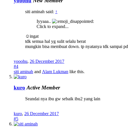
yooohu
New Member
siti aminah said:
↑
Iyyaaa..
Click to expand...
☺ingat
tdk semua hal yg sulit selalu berat
mungkin bisa membuat down. tp nyatanya tdk sampai pd tit
yooohu
,
26 December 2017
#4
siti aminah
and
Alam Lukman
like this.
kuro
Active Member
Seandai nya ibu gw sebaik ibu2 yang lain
kuro
,
26 December 2017
#5