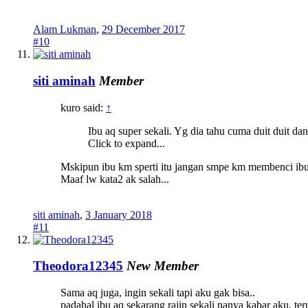
Alam Lukman
,
29 December 2017
#10
siti aminah
Member
kuro said:
↑
Ibu aq super sekali. Yg dia tahu cuma duit duit d
Click to expand...
Mskipun ibu km sperti itu jangan smpe km membenci ibu 
Maaf lw kata2 ak salah...
siti aminah
,
3 January 2018
#11
Theodora12345
New Member
Sama aq juga, ingin sekali tapi aku gak bisa..
padahal ibu aq sekarang rajin sekali nanya kabar aku, te