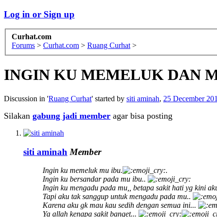
Log in or Sign up
Curhat.com
Forums
>
Curhat.com
>
Ruang Curhat
>
INGIN KU MEMELUK DAN ME
Discussion in '
Ruang Curhat
' started by
siti aminah
,
25 December 20
Silakan
gabung jadi member
agar bisa posting
siti aminah
Member
Ingin ku memeluk mu ibu.
.
Ingin ku bersandar pada mu ibu..
Ingin ku mengadu pada mu,, betapa sakit hati yg kini ak
Tapi aku tak sanggup untuk mengadu pada mu..
Karena aku gk mau kau sedih dengan semua ini...
Ya allah kenapa sakit banget...