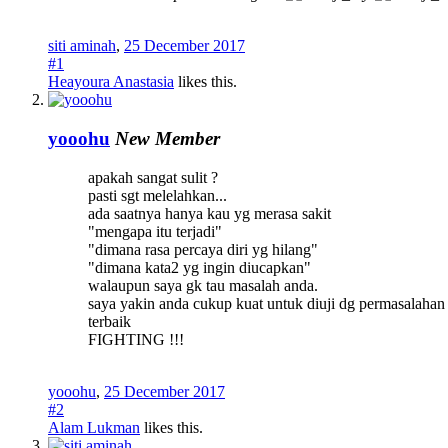
siti aminah
,
25 December 2017
#1
Heayoura Anastasia
likes this.
yooohu
New Member
apakah sangat sulit ?
pasti sgt melelahkan...
ada saatnya hanya kau yg merasa sakit
"mengapa itu terjadi"
"dimana rasa percaya diri yg hilang"
"dimana kata2 yg ingin diucapkan"
walaupun saya gk tau masalah anda.
saya yakin anda cukup kuat untuk diuji dg permasalahan
terbaik
FIGHTING !!!
yooohu
,
25 December 2017
#2
Alam Lukman
likes this.