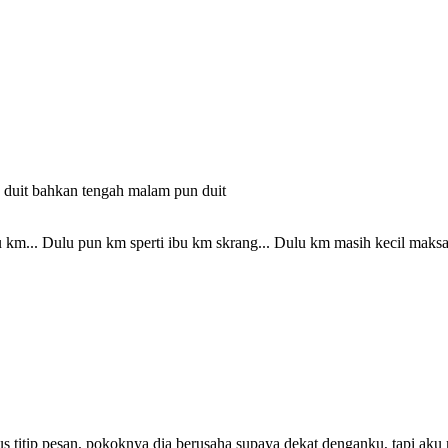
an duit bahkan tengah malam pun duit
km... Dulu pun km sperti ibu km skrang... Dulu km masih kecil maksa
rus titip pesan, pokoknya dia berusaha supaya dekat denganku, tapi aku 