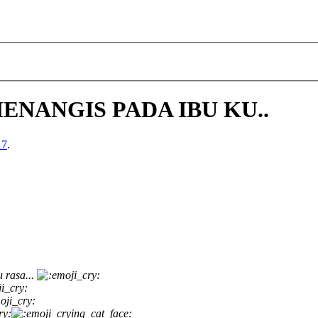
NANGIS PADA IBU KU..
17
.
u rasa...