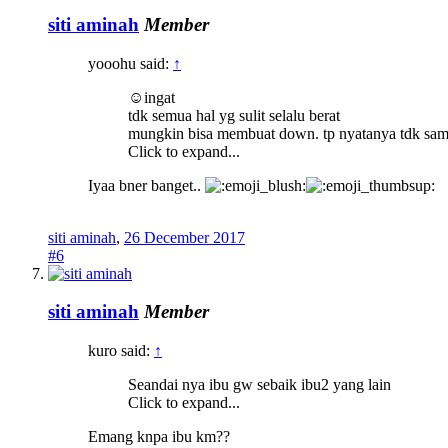
siti aminah
Member
yooohu said:
↑
☺ingat
tdk semua hal yg sulit selalu berat
mungkin bisa membuat down. tp nyatanya tdk sampai
Click to expand...
Iyaa bner banget..
siti aminah
,
26 December 2017
#6
siti aminah
Member
kuro said:
↑
Seandai nya ibu gw sebaik ibu2 yang lain
Click to expand...
Emang knpa ibu km??