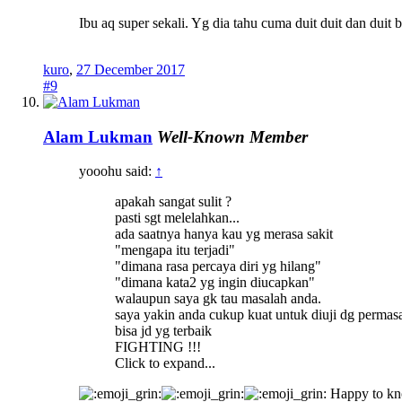
Ibu aq super sekali. Yg dia tahu cuma duit duit dan duit
kuro
,
27 December 2017
#9
Alam Lukman
Well-Known Member
yooohu said:
↑
apakah sangat sulit ?
pasti sgt melelahkan...
ada saatnya hanya kau yg merasa sakit
"mengapa itu terjadi"
"dimana rasa percaya diri yg hilang"
"dimana kata2 yg ingin diucapkan"
walaupun saya gk tau masalah anda.
saya yakin anda cukup kuat untuk diuji dg permas
bisa jd yg terbaik
FIGHTING !!!
Click to expand...
Happy to kn