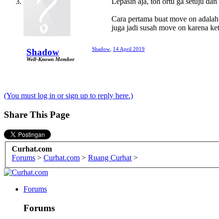
Lepasin aja, toh ortu ga setuju da
Cara pertama buat move on adalah
juga jadi susah move on karena ke
Shadow
,
14 April 2019
Shadow
Well-Known Member
(You must log in or sign up to reply here.)
Share This Page
Curhat.com
Forums
>
Curhat.com
>
Ruang Curhat
>
Forums
Forums