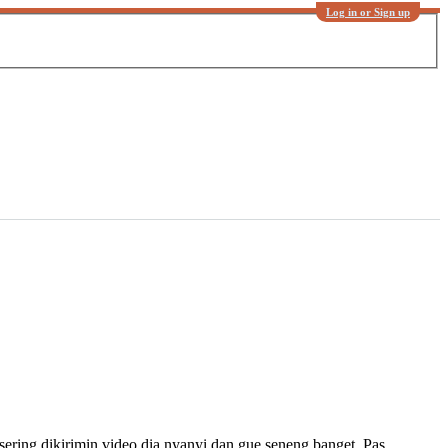
Log in or Sign up
 sering dikirimin video dia nyanyi dan gue seneng banget. Pas