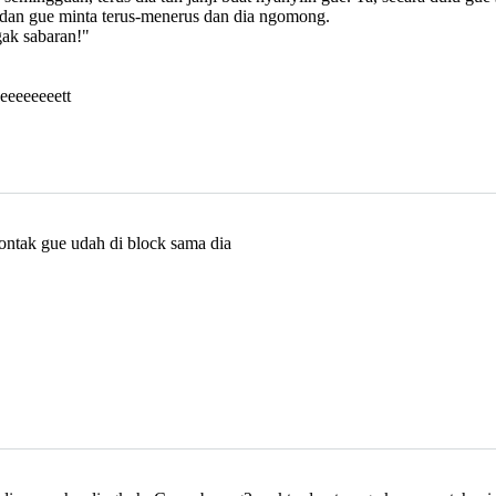
n, dan gue minta terus-menerus dan dia ngomong.
gak sabaran!"
eeeeeeeett
kontak gue udah di block sama dia