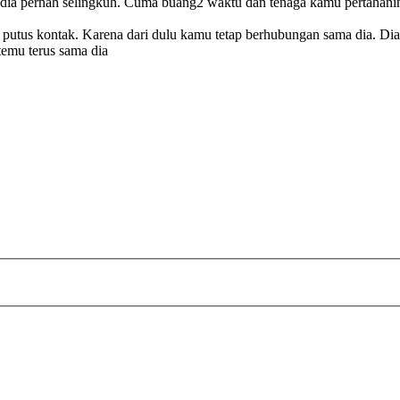
n dia pernah selingkuh. Cuma buang2 waktu dan tenaga kamu pertahanin di
 putus kontak. Karena dari dulu kamu tetap berhubungan sama dia. D
temu terus sama dia