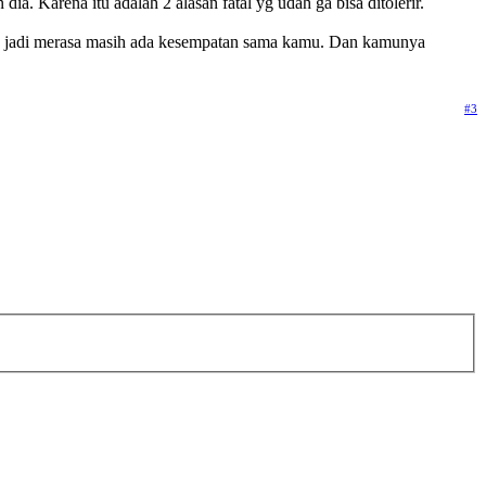
a. Karena itu adalah 2 alasan fatal yg udah ga bisa ditolerir.
ia jadi merasa masih ada kesempatan sama kamu. Dan kamunya
#3