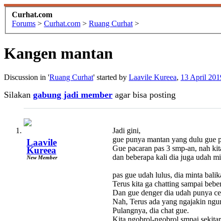
Curhat.com
Forums
>
Curhat.com
>
Ruang Curhat
>
Kangen mantan
Discussion in '
Ruang Curhat
' started by
Laavile Kureea
,
13 April 201
Silakan
gabung jadi member
agar bisa posting
Jadi gini,
gue punya mantan yang dulu gue put
Laavile
Gue pacaran pas 3 smp-an, nah kita
Kureea
dan beberapa kali dia juga udah mi
New Member
pas gue udah lulus, dia minta bali
Terus kita ga chatting sampai bebe
Dan gue denger dia udah punya ce
Nah, Terus ada yang ngajakin ngum
Pulangnya, dia chat gue.
Kita ngobrol-ngobrol smpai sekitar