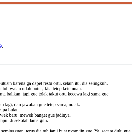
9
.
usin karena ga dapet restu ortu. selain itu, dia selingkuh.
 tuh walau udah putus, kita tetep ketemuan.
nta balikan, tapi gue tolak takut ortu kecewa lagi sama gue
kan lagi, dan jawaban gue tetep sama, nolak.
rapa bulan.
wek baru, mewek banget gue jadinya.
pul di sekolah lama gitu.
 semingguan, terus dia tuh janji buat nyanyiin gue. Ya, secara dulu gue