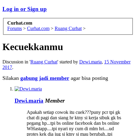
Log in or Sign up
Curhat.com
Forums
>
Curhat.com
>
Ruang Curhat
>
Kecuekkanmu
Discussion in '
Ruang Curhat
' started by
Dewi.maria
,
15 November
2017
.
Silakan
gabung jadi member
agar bisa posting
Dewi.maria
Member
Apakah setiap cowok itu cuek???puny pcr tpi gk
chat di pagi dan siang hr ktny si kerja sibuk gk bs
pegang hp...tpi bs online facebook dan bs online
WHastapp....tpi nyari ny cum di mlm hri....ud
protes kek dia jug si ktny si mau berubah..tpi