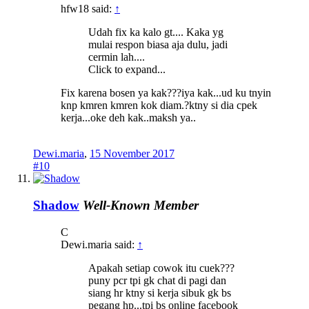
hfw18 said:
↑
Udah fix ka kalo gt.... Kaka yg
mulai respon biasa aja dulu, jadi
cermin lah....
Click to expand...
Fix karena bosen ya kak???iya kak...ud ku tnyin
knp kmren kmren kok diam.?ktny si dia cpek
kerja...oke deh kak..maksh ya..
Dewi.maria
,
15 November 2017
#10
Shadow
Well-Known Member
C
Dewi.maria said:
↑
Apakah setiap cowok itu cuek???
puny pcr tpi gk chat di pagi dan
siang hr ktny si kerja sibuk gk bs
pegang hp...tpi bs online facebook