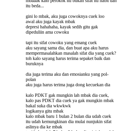
mbaaak kalo perokok itu bukan sifat itu habit dan
itu beda...
gini lo mbak, aku juga cowoknya cuek loo
awal aku juga kayak mbak
depresi hahahaha, kayak sedih gitu gak
dipeduliin ama cowoku
tapi itu sifat cowoku yang emang cuek
aku sayang sama dia, dan buat apa aku harus
mempermasalahkan masalah sifat dia yang cuek?
toh kalo sayang harus terima sepaket baik dan
buruknya
dia juga terima aku dan emosianku yang pol-
polan
aku juga harus terima juga dong kecuekan dia
kalo PDKT gak mungkin lah mbak dia cuek,
kalo pas PDKT dia cuek ya gak mungkin mbak
bakal suka dia wkwkwk
logikanya gitu mbak
kalo mbak baru 1 bulan 2 bulan dia udah cuek
itu udah kemungkinan dia mulai nunjukin sifat
aslinya dia ke mbak