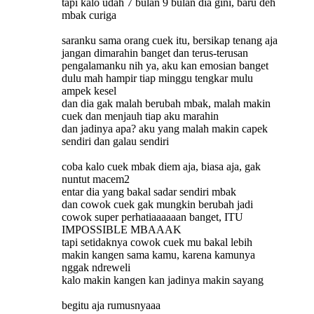
tapi kalo udah 7 bulan 9 bulan dia gini, baru deh
mbak curiga
saranku sama orang cuek itu, bersikap tenang aja
jangan dimarahin banget dan terus-terusan
pengalamanku nih ya, aku kan emosian banget
dulu mah hampir tiap minggu tengkar mulu
ampek kesel
dan dia gak malah berubah mbak, malah makin
cuek dan menjauh tiap aku marahin
dan jadinya apa? aku yang malah makin capek
sendiri dan galau sendiri
coba kalo cuek mbak diem aja, biasa aja, gak
nuntut macem2
entar dia yang bakal sadar sendiri mbak
dan cowok cuek gak mungkin berubah jadi
cowok super perhatiaaaaaan banget, ITU
IMPOSSIBLE MBAAAK
tapi setidaknya cowok cuek mu bakal lebih
makin kangen sama kamu, karena kamunya
nggak ndreweli
kalo makin kangen kan jadinya makin sayang
begitu aja rumusnyaaa