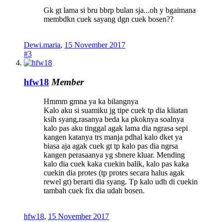
Gk gt lama si bru bbrp bulan sja...oh y bgaimana
membdkn cuek sayang dgn cuek bosen??
Dewi.maria
,
15 November 2017
#3
hfw18
Member
Hmmm gmna ya ka bilangnya
Kalo aku si suamiku jg tipe cuek tp dia kliatan
ksih syang,rasanya beda ka pkoknya soalnya
kalo pas aku tinggal agak lama dia ngrasa sepi
kangen katanya trs manja pdhal kalo dket ya
biasa aja agak cuek gt tp kalo pas dia ngrsa
kangen perasaanya yg sbnere kluar. Mending
kalo dia cuek kaka cuekin balik, kalo pas kaka
cuekin dia protes (tp protes secara halus agak
rewel gt) berarti dia syang. Tp kalo udh di cuekin
tambah cuek fix dia udah bosen.
hfw18
,
15 November 2017