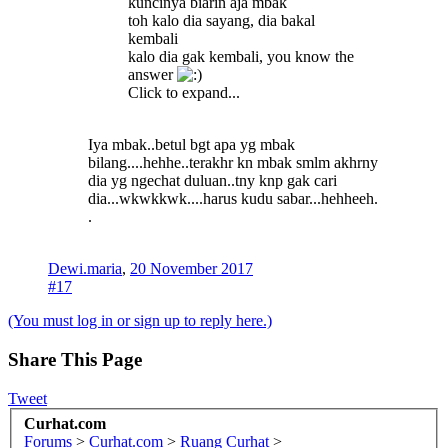
kuncinya biarin aja mbak
toh kalo dia sayang, dia bakal
kembali
kalo dia gak kembali, you know the
answer
Click to expand...
Iya mbak..betul bgt apa yg mbak
bilang....hehhe..terakhr kn mbak smlm akhrny
dia yg ngechat duluan..tny knp gak cari
dia...wkwkkwk....harus kudu sabar...hehheeh.
.
Dewi.maria
,
20 November 2017
#17
(You must log in or sign up to reply here.)
Share This Page
Tweet
Curhat.com
Forums
>
Curhat.com
>
Ruang Curhat
>