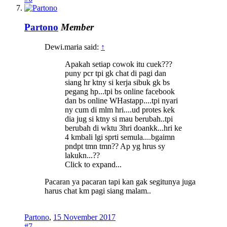
Partono
Member
Dewi.maria said:
↑
Apakah setiap cowok itu cuek???
puny pcr tpi gk chat di pagi dan
siang hr ktny si kerja sibuk gk bs
pegang hp...tpi bs online facebook
dan bs online WHastapp....tpi nyari
ny cum di mlm hri....ud protes kek
dia jug si ktny si mau berubah..tpi
berubah di wktu 3hri doankk...hri ke
4 kmbali lgi sprti semula....bgaimn
pndpt tmn tmn?? Ap yg hrus sy
lakukn...??
Click to expand...
Pacaran ya pacaran tapi kan gak segitunya juga
harus chat km pagi siang malam..
Partono
,
15 November 2017
#7