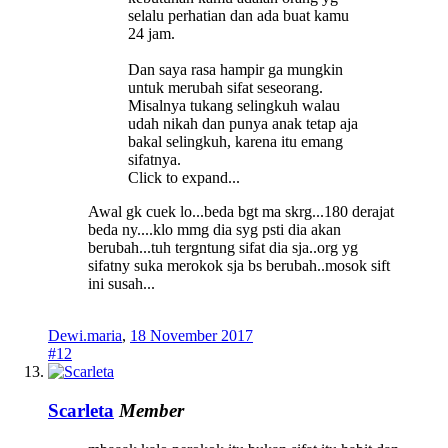
selalu perhatian dan ada buat kamu
24 jam.
Dan saya rasa hampir ga mungkin
untuk merubah sifat seseorang.
Misalnya tukang selingkuh walau
udah nikah dan punya anak tetap aja
bakal selingkuh, karena itu emang
sifatnya.
Click to expand...
Awal gk cuek lo...beda bgt ma skrg...180 derajat
beda ny....klo mmg dia syg psti dia akan
berubah...tuh tergntung sifat dia sja..org yg
sifatny suka merokok sja bs berubah..mosok sift
ini susah...
Dewi.maria
,
18 November 2017
#12
Scarleta
Member