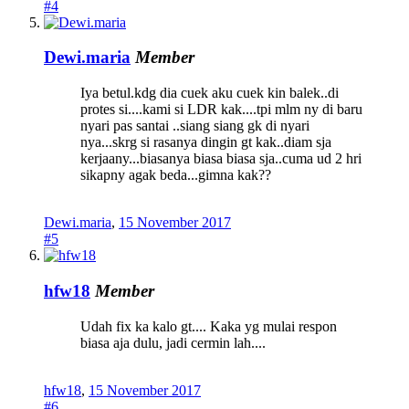
#4
Dewi.maria
Member
Iya betul.kdg dia cuek aku cuek kin balek..di
protes si....kami si LDR kak....tpi mlm ny di baru
nyari pas santai ..siang siang gk di nyari
nya...skrg si rasanya dingin gt kak..diam sja
kerjaany...biasanya biasa biasa sja..cuma ud 2 hri
sikapny agak beda...gimna kak??
Dewi.maria
,
15 November 2017
#5
hfw18
Member
Udah fix ka kalo gt.... Kaka yg mulai respon
biasa aja dulu, jadi cermin lah....
hfw18
,
15 November 2017
#6