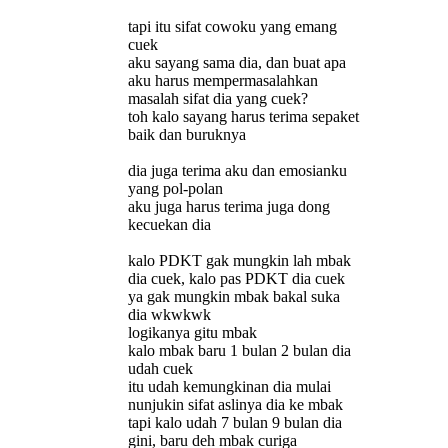
tapi itu sifat cowoku yang emang
cuek
aku sayang sama dia, dan buat apa
aku harus mempermasalahkan
masalah sifat dia yang cuek?
toh kalo sayang harus terima sepaket
baik dan buruknya
dia juga terima aku dan emosianku
yang pol-polan
aku juga harus terima juga dong
kecuekan dia
kalo PDKT gak mungkin lah mbak
dia cuek, kalo pas PDKT dia cuek
ya gak mungkin mbak bakal suka
dia wkwkwk
logikanya gitu mbak
kalo mbak baru 1 bulan 2 bulan dia
udah cuek
itu udah kemungkinan dia mulai
nunjukin sifat aslinya dia ke mbak
tapi kalo udah 7 bulan 9 bulan dia
gini, baru deh mbak curiga