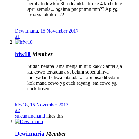
berubah di wktu 3hri doankk...hri ke 4 kmbali lgi
sprti semula....bgaimn pndpt tmn tmn?? Ap yg
hrus sy lakukn...??
Dewi.maria
,
15 November 2017
#1
hfw18
Member
Sudah berapa lama menjalin hub kak? Santei aja
ka, cowo terkadang gt belum sepenuhnya
menyadari bahwa kita ada... Tapi bisa dibedain
kok mana cowo yg cuek sayang, sm cowo yg
cuek bosen..
hfw18
,
15 November 2017
#2
suleamanchand
likes this.
Dewi.maria
Member