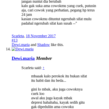
jangan nuntut dia berubah
kalo gak suka ama cowokmu yang cuek, putusin
aja, cari cowok yang perhatian, pegang hp terus
24 jam
kasian cowokmu dituntut ngerubah sifat mulu
padahal ngerubah sifat kan susah --"
Scarleta
,
18 November 2017
#13
Dewi.maria
and
Shadow
like this.
Dewi.maria
Member
Scarleta said:
↑
mbaaak kalo perokok itu bukan sifat
itu habit dan itu beda...
gini lo mbak, aku juga cowoknya
cuek loo
awal aku juga kayak mbak
depresi hahahaha, kayak sedih gitu
gak dipeduliin ama cowoku