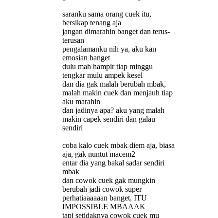
saranku sama orang cuek itu,
bersikap tenang aja
jangan dimarahin banget dan terus-
terusan
pengalamanku nih ya, aku kan
emosian banget
dulu mah hampir tiap minggu
tengkar mulu ampek kesel
dan dia gak malah berubah mbak,
malah makin cuek dan menjauh tiap
aku marahin
dan jadinya apa? aku yang malah
makin capek sendiri dan galau
sendiri
coba kalo cuek mbak diem aja, biasa
aja, gak nuntut macem2
entar dia yang bakal sadar sendiri
mbak
dan cowok cuek gak mungkin
berubah jadi cowok super
perhatiaaaaaan banget, ITU
IMPOSSIBLE MBAAAK
tapi setidaknya cowok cuek mu