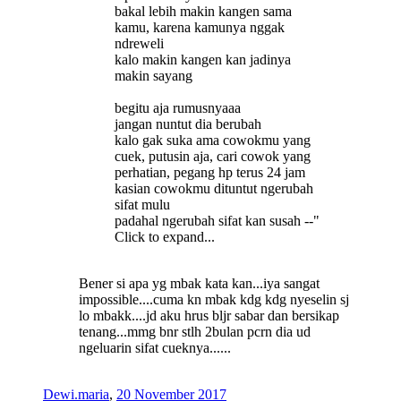
bakal lebih makin kangen sama
kamu, karena kamunya nggak
ndreweli
kalo makin kangen kan jadinya
makin sayang
begitu aja rumusnyaaa
jangan nuntut dia berubah
kalo gak suka ama cowokmu yang
cuek, putusin aja, cari cowok yang
perhatian, pegang hp terus 24 jam
kasian cowokmu dituntut ngerubah
sifat mulu
padahal ngerubah sifat kan susah --"
Click to expand...
Bener si apa yg mbak kata kan...iya sangat
impossible....cuma kn mbak kdg kdg nyeselin sj
lo mbakk....jd aku hrus bljr sabar dan bersikap
tenang...mmg bnr stlh 2bulan pcrn dia ud
ngeluarin sifat cueknya......
Dewi.maria
,
20 November 2017