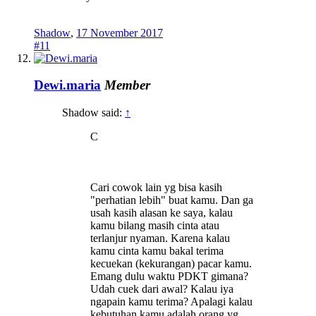
Shadow
,
17 November 2017
#11
Dewi.maria
Member
Shadow said:
↑
C
Cari cowok lain yg bisa kasih
"perhatian lebih" buat kamu. Dan ga
usah kasih alasan ke saya, kalau
kamu bilang masih cinta atau
terlanjur nyaman. Karena kalau
kamu cinta kamu bakal terima
kecuekan (kekurangan) pacar kamu.
Emang dulu waktu PDKT gimana?
Udah cuek dari awal? Kalau iya
ngapain kamu terima? Apalagi kalau
kebutuhan kamu adalah orang yg