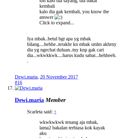
toh kalo dia sayang, dia bakal
kembali
kalo dia gak kembali, you know the
answer
Click to expand...
Iya mbak..betul bgt apa yg mbak
bilang....hehhe..terakhr kn mbak smlm akhrny
dia yg ngechat duluan..tny knp gak cari
dia...wkwkkwk....harus kudu sabar...hehheeh.
.
Dewi.maria
,
20 November 2017
#16
Dewi.maria
Member
Scarleta said:
↑
wkwkwkwk tenang aja mbak,
lama2 bakalan terbiasa kok kayak
aku