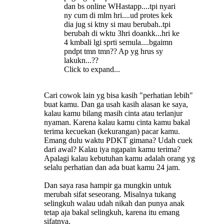
dan bs online WHastapp....tpi nyari
ny cum di mlm hri....ud protes kek
dia jug si ktny si mau berubah..tpi
berubah di wktu 3hri doankk...hri ke
4 kmbali lgi sprti semula....bgaimn
pndpt tmn tmn?? Ap yg hrus sy
lakukn...??
Click to expand...
Cari cowok lain yg bisa kasih "perhatian lebih"
buat kamu. Dan ga usah kasih alasan ke saya,
kalau kamu bilang masih cinta atau terlanjur
nyaman. Karena kalau kamu cinta kamu bakal
terima kecuekan (kekurangan) pacar kamu.
Emang dulu waktu PDKT gimana? Udah cuek
dari awal? Kalau iya ngapain kamu terima?
Apalagi kalau kebutuhan kamu adalah orang yg
selalu perhatian dan ada buat kamu 24 jam.
Dan saya rasa hampir ga mungkin untuk
merubah sifat seseorang. Misalnya tukang
selingkuh walau udah nikah dan punya anak
tetap aja bakal selingkuh, karena itu emang
sifatnya.