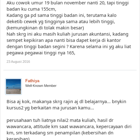
Aku cowok umur 19 bulan november nanti 20, tapi tinggi
badan ku cuma 155cm,
Kadang ga pd sama tinggi badan ini, terutama kalo
deketib cewek yg tingginya sama atau lebih tinggi,
(kemungkinan di tolak makin besar)
Nah skrg ini aku masih kuliah jurusan akuntansi, kadang
sempet kepikiran apa nanti bisa dapet kerja di kantor
dengan tinggi badan segini ? Karena selama ini yg aku liat
pegawa pegawai tinggi nya 165,
23 August 2016
Fathiya
Well-Known Member
Bisa aj kok, makanya skrg rajin aj dl belajarnya... bnykin
kursus2 yg berkaitan ma jurusan kamu...
perusahaan tuh liatnya nilai2 mata kuliah, hasil dr
wawancara, attitude km saat wawancara, kepercayaan diri
km, sm terkadang sm penampilan (kebersihan dn
kerapihan).