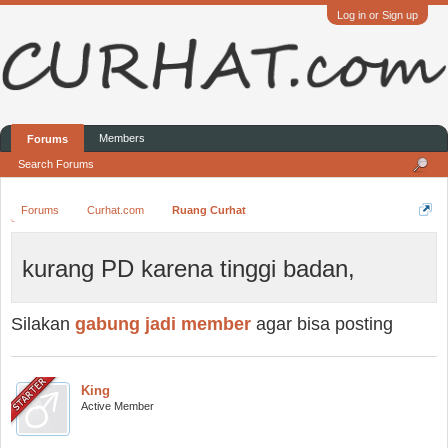
Log in or Sign up
Members
Forums
Search Forums
Forums
Curhat.com
Ruang Curhat
kurang PD karena tinggi badan,
Silakan
gabung jadi member
agar bisa posting
King
Active Member