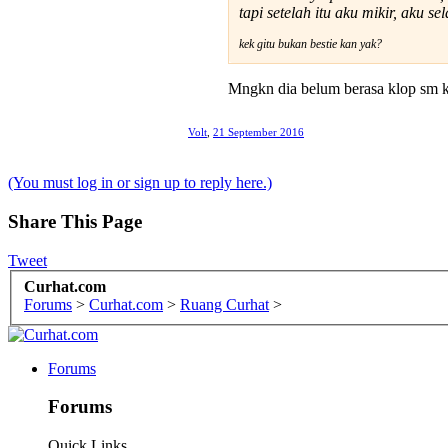
tapi setelah itu aku mikir, aku
kek gitu bukan bestie kan yak?
Mngkn dia belum berasa klop sm k
Volt
,
21 September 2016
(You must log in or sign up to reply here.)
Share This Page
Tweet
Curhat.com
Forums
>
Curhat.com
>
Ruang Curhat
>
Forums
Forums
Quick Links