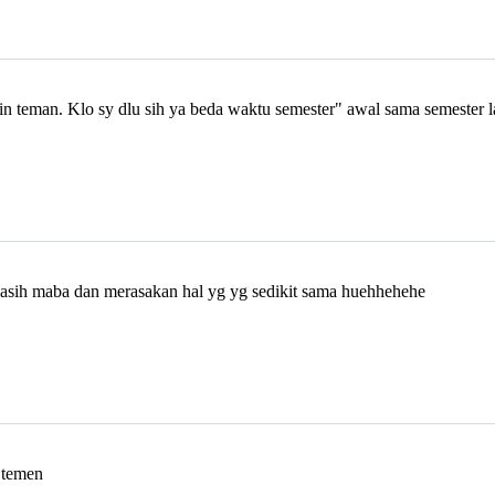
in teman. Klo sy dlu sih ya beda waktu semester" awal sama semester l
sih maba dan merasakan hal yg yg sedikit sama huehhehehe
 temen