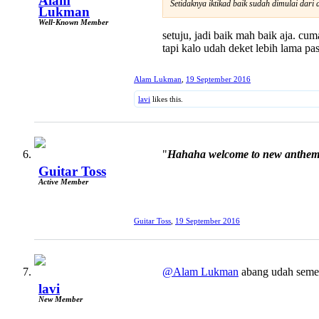
Alam
Setidaknya iktikad baik sudah dimulai dari dir
Lukman
Well-Known Member
setuju, jadi baik mah baik aja. c
tapi kalo udah deket lebih lama pas
Alam Lukman
,
19 September 2016
lavi
likes this.
"
Hahaha welcome to new anthem.
Guitar Toss
Active Member
Guitar Toss
,
19 September 2016
@Alam Lukman
abang udah semest
lavi
New Member