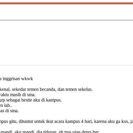
sa inggrisan wkwk
enal, sekedar temen becanda, dan temen sekelas.
aktu masih di sma.
ep sebagai bestie aku di kampus.
n lah..
pas di sma.
ampus gitu, dituntut untuk ikut acara kampus 4 hari, karena aku ga kos,
 mandi, aku mandi, dia tiduran, eh trus ujan deres bgt..