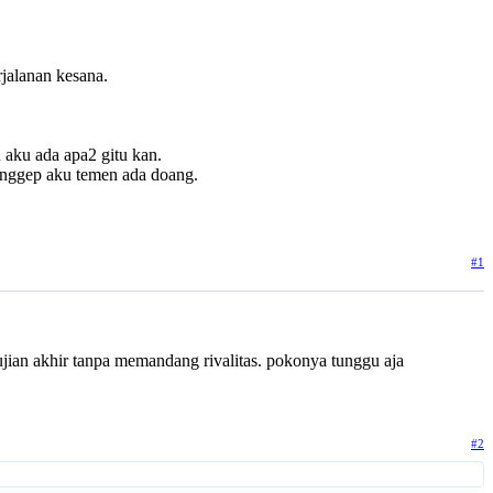
rjalanan kesana.
 aku ada apa2 gitu kan.
ganggep aku temen ada doang.
#1
ian akhir tanpa memandang rivalitas. pokonya tunggu aja
#2