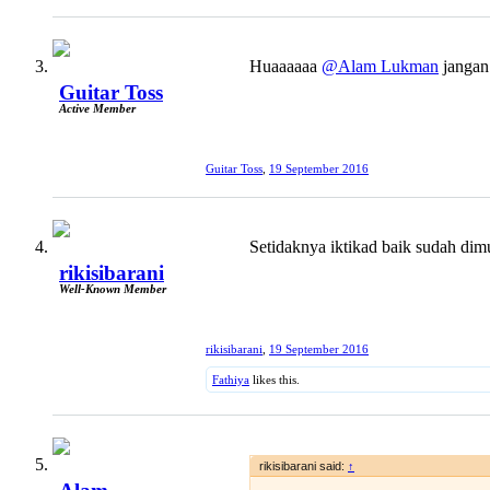
Huaaaaaa
@Alam Lukman
jangan 
Guitar Toss
Active Member
Guitar Toss
,
19 September 2016
Setidaknya iktikad baik sudah dimulai
rikisibarani
Well-Known Member
rikisibarani
,
19 September 2016
Fathiya
likes this.
rikisibarani said:
↑