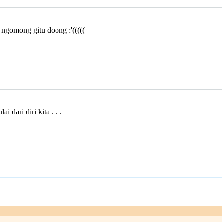
ngomong gitu doong :'(((((
 dari diri kita . . .