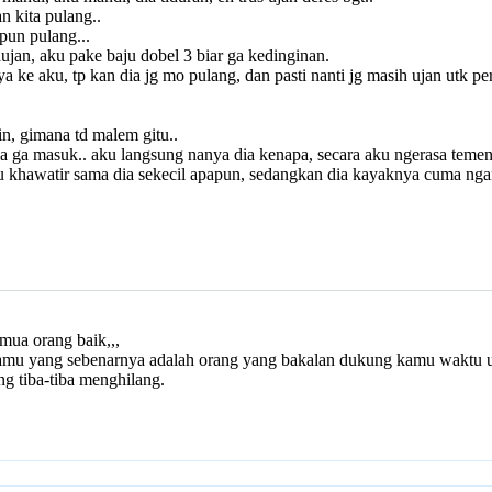
n kita pulang..
pun pulang...
ujan, aku pake baju dobel 3 biar ga kedinginan.
a ke aku, tp kan dia jg mo pulang, dan pasti nanti jg masih ujan utk pe
n, gimana td malem gitu..
ia ga masuk.. aku langsung nanya dia kenapa, secara aku ngerasa temen
elalu khawatir sama dia sekecil apapun, sedangkan dia kayaknya cuma n
mua orang baik,,,
kamu yang sebenarnya adalah orang yang bakalan dukung kamu waktu uj
g tiba-tiba menghilang.