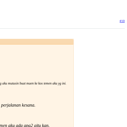
#10
ng aku mutusin buat maen ke kos temen aku yg ini.
k perjalanan kesana.
emen aku ada apa2 gitu kan.