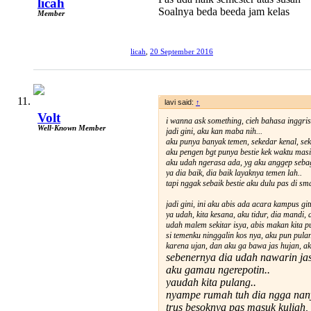
licah
Soalnya beda beeda jam kelas
Member
licah
,
20 September 2016
lavi said:
↑
Volt
i wanna ask something, cieh bahasa inggr
Well-Known Member
jadi gini, aku kan maba nih...
aku punya banyak temen, sekedar kenal, se
aku pengen bgt punya bestie kek waktu masi
aku udah ngerasa ada, yg aku anggep sebag
ya dia baik, dia baik layaknya temen lah..
tapi nggak sebaik bestie aku dulu pas di sm
jadi gini, ini aku abis ada acara kampus gi
ya udah, kita kesana, aku tidur, dia mandi, 
udah malem sekitar isya, abis makan kita p
si temenku ninggalin kos nya, aku pun pulan
karena ujan, dan aku ga bawa jas hujan, ak
sebenernya dia udah nawarin jas 
aku gamau ngerepotin..
yaudah kita pulang..
nyampe rumah tuh dia ngga nany
trus besoknya pas masuk kuliah,