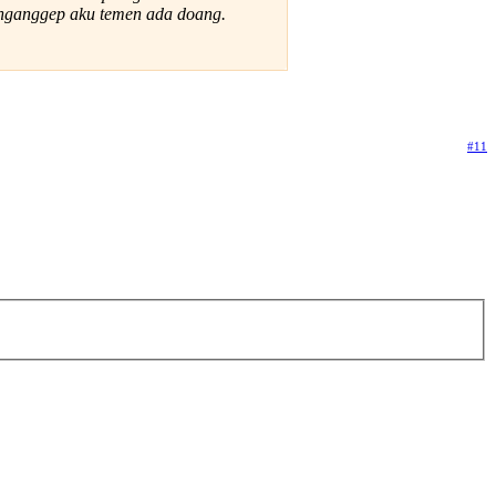
a nganggep aku temen ada doang.
#11