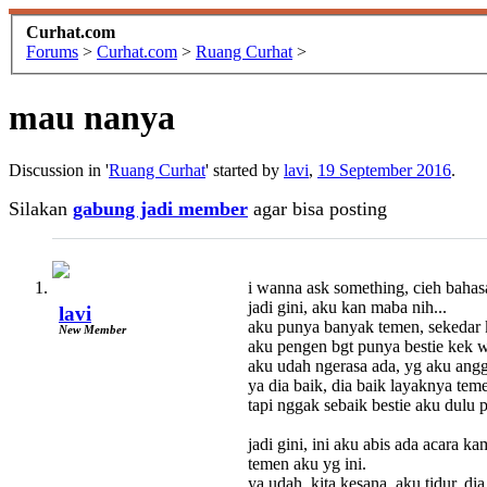
Curhat.com
Forums
>
Curhat.com
>
Ruang Curhat
>
mau nanya
Discussion in '
Ruang Curhat
' started by
lavi
,
19 September 2016
.
Silakan
gabung jadi member
agar bisa posting
i wanna ask something, cieh baha
jadi gini, aku kan maba nih...
lavi
aku punya banyak temen, sekedar k
New Member
aku pengen bgt punya bestie kek w
aku udah ngerasa ada, yg aku angg
ya dia baik, dia baik layaknya teme
tapi nggak sebaik bestie aku dulu 
jadi gini, ini aku abis ada acara k
temen aku yg ini.
ya udah, kita kesana, aku tidur, dia