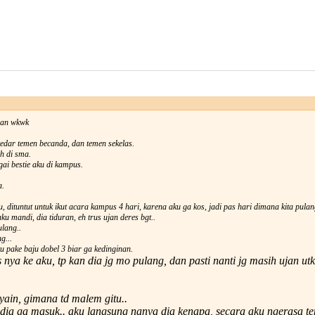
isan wkwk
kedar temen becanda, dan temen sekelas.
h di sma.
ai bestie aku di kampus.
a.
tu, dituntut untuk ikut acara kampus 4 hari, karena aku ga kos, jadi pas hari dimana kita pula
aku mandi, dia tiduran, eh trus ujan deres bgt..
ulang..
g...
u pake baju dobel 3 biar ga kedinginan.
nya ke aku, tp kan dia jg mo pulang, dan pasti nanti jg masih ujan ut
ain, gimana td malem gitu..
 dia ga masuk.. aku langsung nanya dia kenapa, secara aku ngerasa t