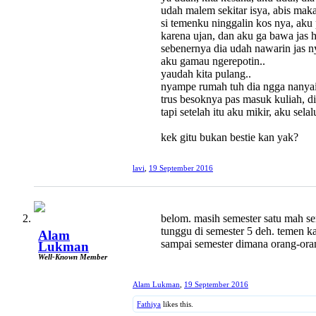
udah malem sekitar isya, abis maka
si temenku ninggalin kos nya, aku 
karena ujan, dan aku ga bawa jas h
sebenernya dia udah nawarin jas ny
aku gamau ngerepotin..
yaudah kita pulang..
nyampe rumah tuh dia ngga nanyai
trus besoknya pas masuk kuliah, d
tapi setelah itu aku mikir, aku s
kek gitu bukan bestie kan yak?
lavi
,
19 September 2016
belom. masih semester satu mah se
tunggu di semester 5 deh. temen 
Alam
sampai semester dimana orang-oran
Lukman
Well-Known Member
Alam Lukman
,
19 September 2016
Fathiya
likes this.