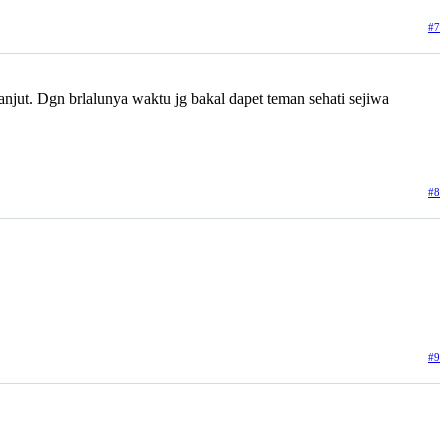
#7
anjut. Dgn brlalunya waktu jg bakal dapet teman sehati sejiwa
#8
#9