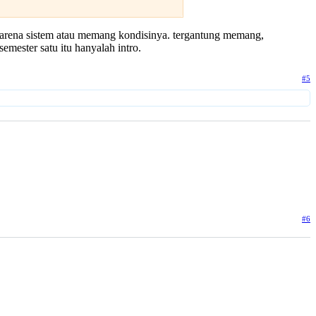
 karena sistem atau memang kondisinya. tergantung memang,
semester satu itu hanyalah intro.
#5
#6