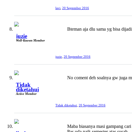
lavi
,
20 September 2016
Bteman aja dlu sama yg bisa dijadi
juzie
Well-Known Member
juzie
,
20 September 2016
No coment deh soalnya gw juga ma
Tidak
diketahui
Active Member
Tidak diketahui
,
20 September 2016
Maba biasanya masi gampang cari
Pas uda naik semester atas susah