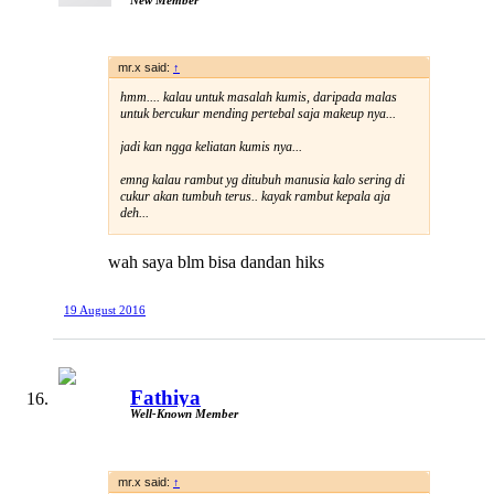
mr.x said:
↑
hmm.... kalau untuk masalah kumis, daripada malas
untuk bercukur mending pertebal saja makeup nya...
jadi kan ngga keliatan kumis nya...
emng kalau rambut yg ditubuh manusia kalo sering di
cukur akan tumbuh terus.. kayak rambut kepala aja
deh...
wah saya blm bisa dandan hiks
19 August 2016
Fathiya
Well-Known Member
mr.x said:
↑