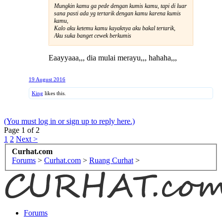
Mungkin kamu ga pede dengan kumis kamu, tapi di luar
sana pasti ada yg tertarik dengan kamu karena kumis
kamu,
Kalo aku ketemu kamu kayaknya aku bakal tertarik,
Aku suka banget cewek berkumis
Eaayyaaa,,, dia mulai merayu,,, hahaha,,,
19 August 2016
King
likes this.
(You must log in or sign up to reply here.)
Page 1 of 2
1
2
Next >
Curhat.com
Forums
>
Curhat.com
>
Ruang Curhat
>
Forums