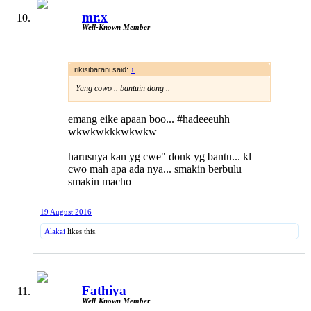
harus bekerja keras agar kebutuhan insulin tetap cukup
atau memadai. Masalahnya, ketika kadar insulin
mr.x
ditingkatkan tubuh, itu memicu ovarium meningkatkan
Well-Known Member
produksi hormon testosteron. ’’Hormon testosteron
inilah yang berperan menumbuhkan rambut-rambut
halus di beberapa bagian tubuh perempuan seperti laki-
laki,’’ tandas dokter 32 tahun tersebut.
rikisibarani said:
↑
==UNQUOTE==
Yang cowo .. bantuin dong ..
emang eike apaan boo... #hadeeeuhh
wkwkwkkkwkwkw
harusnya kan yg cwe" donk yg bantu... kl
cwo mah apa ada nya... smakin berbulu
smakin macho
19 August 2016
Alakai
likes this.
Fathiya
Well-Known Member