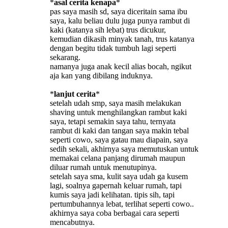
*
asal cerita kenapa
*
pas saya masih sd, saya diceritain sama ibu
saya, kalu beliau dulu juga punya rambut di
kaki (katanya sih lebat) trus dicukur,
kemudian dikasih minyak tanah, trus katanya
dengan begitu tidak tumbuh lagi seperti
sekarang.
namanya juga anak kecil alias bocah, ngikut
aja kan yang dibilang induknya.
*
lanjut cerita
*
setelah udah smp, saya masih melakukan
shaving untuk menghilangkan rambut kaki
saya, tetapi semakin saya tahu, ternyata
rambut di kaki dan tangan saya makin tebal
seperti cowo, saya gatau mau diapain, saya
sedih sekali, akhirnya saya memutuskan untuk
memakai celana panjang dirumah maupun
diluar rumah untuk menutupinya.
setelah saya sma, kulit saya udah ga kusem
lagi, soalnya gapernah keluar rumah, tapi
kumis saya jadi kelihatan. tipis sih, tapi
pertumbuhannya lebat, terlihat seperti cowo..
akhirnya saya coba berbagai cara seperti
mencabutnya.