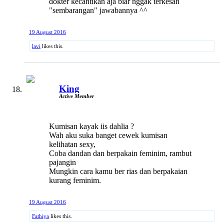
dokter kecantikan aja biar nggak terkesan
"sembarangan" jawabannya ^^
19 August 2016
lavi
likes this.
King
Active Member
Kumisan kayak iis dahlia ?
Wah aku suka banget cewek kumisan
kelihatan sexy,
Coba dandan dan berpakain feminim, rambut
pajangin
Mungkin cara kamu ber rias dan berpakaian
kurang feminim.
19 August 2016
Fathiya
likes this.