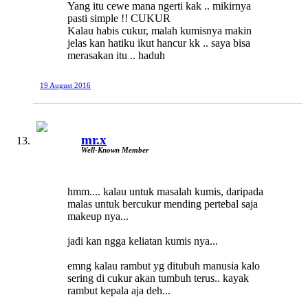
Yang itu cewe mana ngerti kak .. mikirnya
pasti simple !! CUKUR
Kalau habis cukur, malah kumisnya makin
jelas kan hatiku ikut hancur kk .. saya bisa
merasakan itu .. haduh
19 August 2016
mr.x
Well-Known Member
hmm.... kalau untuk masalah kumis, daripada
malas untuk bercukur mending pertebal saja
makeup nya...
jadi kan ngga keliatan kumis nya...
emng kalau rambut yg ditubuh manusia kalo
sering di cukur akan tumbuh terus.. kayak
rambut kepala aja deh...