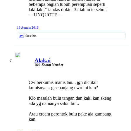
beberapa bagian tubuh perempuan seperti
laki-laki,’’ tandas dokter 32 tahun tersebut.
==UNQUOTE==
19 August 2016
lavi
likes this.
Alakai
Well-Known Member
Cw berkumis manis tau... jgn dicukur
kumisnya... g sepanjang cwo ini kan?
Klo masalah bulu tangan dan kaki kan skeng
ada yg namanya salon bu...
Atau cream perontok bulu pake aja gampang
kan