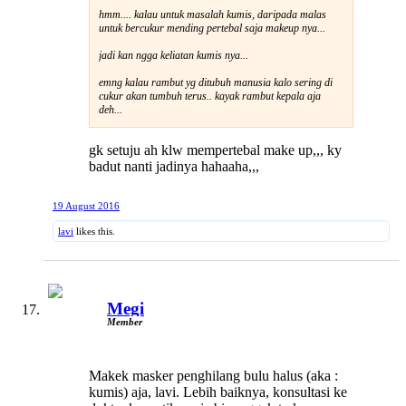
hmm.... kalau untuk masalah kumis, daripada malas
untuk bercukur mending pertebal saja makeup nya...
jadi kan ngga keliatan kumis nya...
emng kalau rambut yg ditubuh manusia kalo sering di
cukur akan tumbuh terus.. kayak rambut kepala aja
deh...
gk setuju ah klw mempertebal make up,,, ky
badut nanti jadinya hahaaha,,,
19 August 2016
lavi
likes this.
Megi
Member
Makek masker penghilang bulu halus (aka :
kumis) aja, lavi. Lebih baiknya, konsultasi ke