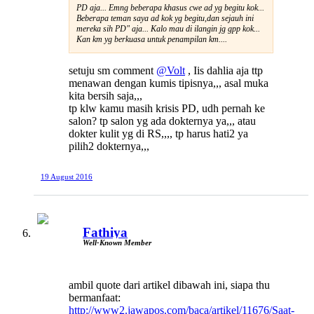
PD aja... Emng beberapa khasus cwe ad yg begitu kok...
Beberapa teman saya ad kok yg begitu,dan sejauh ini
mereka sih PD" aja... Kalo mau di ilangin jg gpp kok...
Kan km yg berkuasa untuk penampilan km....
setuju sm comment
@Volt
, Iis dahlia aja ttp
menawan dengan kumis tipisnya,,, asal muka
kita bersih saja,,,
tp klw kamu masih krisis PD, udh pernah ke
salon? tp salon yg ada dokternya ya,,, atau
dokter kulit yg di RS,,,, tp harus hati2 ya
pilih2 dokternya,,,
19 August 2016
Fathiya
Well-Known Member
ambil quote dari artikel dibawah ini, siapa thu
bermanfaat:
http://www2.jawapos.com/baca/artikel/11676/Saat-