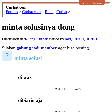
Log in or Sign up
Curhat.com
Forums
>
Curhat.com
>
Ruang Curhat
>
minta solusinya dong
Discussion in '
Ruang Curhat
' started by
lavi
,
18 August 2016
.
Silakan
gabung jadi member
agar bisa posting
?
minta solusi
di wax
0 vote(s)
0.0%
dibiarin aja
0 vote(s)
0.0%