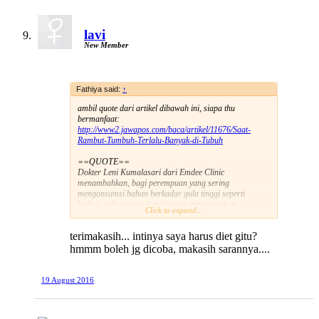
lavi
New Member
Fathiya said:
↑
ambil quote dari artikel dibawah ini, siapa thu
bermanfaat:
http://www2.jawapos.com/baca/artikel/11676/Saat-
Rambut-Tumbuh-Terlalu-Banyak-di-Tubuh
==QUOTE==
Dokter Leni Kumalasari dari Emdee Clinic
menambahkan, bagi perempuan yang sering
mengonsumsi bahan berkadar gula tinggi seperti
biskuit,
cake
, pasta, dan lainnya, pertumbuhan
Click to expand...
rambutnya akan terpacu. Begitu juga kalau mereka
mengasup karbohidrat olahan dengan porsi berlebih.
terimakasih... intinya saya harus diet gitu?
Alumnus Fakultas Kedokteran Universitas Airlangga itu
menyatakan bahwa makanan-makanan tersebut
hmmm boleh jg dicoba, makasih sarannya....
memiliki indeks
glycaemic
tinggi yang dapat
mengakibatkan resistansi insulin.
19 August 2016
Insulin adalah hormon yang mengontrol kadar gula
darah. Jika telah ada kondisi resistan, berarti hormon
kurang efektif menurunkan kadar gula darah. Tubuh