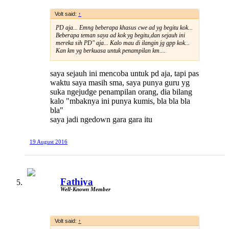
Volt said:
↑
PD aja... Emng beberapa khasus cwe ad yg begitu kok...
Beberapa teman saya ad kok yg begitu,dan sejauh ini
mereka sih PD" aja... Kalo mau di ilangin jg gpp kok...
Kan km yg berkuasa untuk penampilan km....
saya sejauh ini mencoba untuk pd aja, tapi pas
waktu saya masih sma, saya punya guru yg
suka ngejudge penampilan orang, dia bilang
kalo "mbaknya ini punya kumis, bla bla bla
bla"
saya jadi ngedown gara gara itu
19 August 2016
Fathiya
Well-Known Member
Volt said:
↑