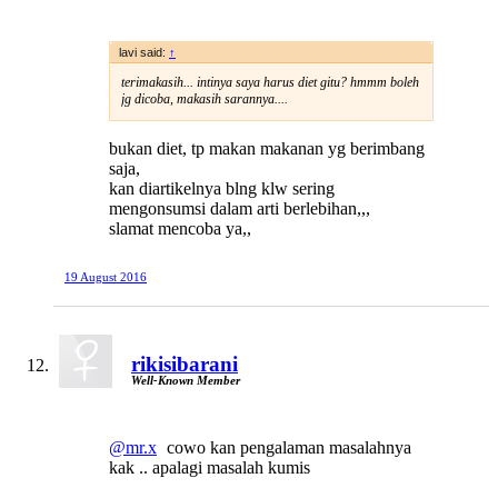
lavi said:
↑
terimakasih... intinya saya harus diet gitu? hmmm boleh
jg dicoba, makasih sarannya....
bukan diet, tp makan makanan yg berimbang
saja,
kan diartikelnya blng klw sering
mengonsumsi dalam arti berlebihan,,,
slamat mencoba ya,,
19 August 2016
rikisibarani
Well-Known Member
@mr.x
cowo kan pengalaman masalahnya
kak .. apalagi masalah kumis