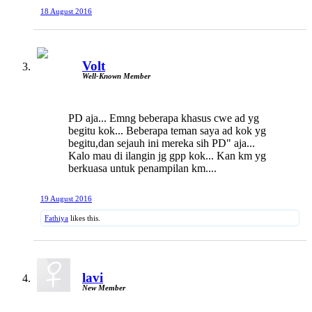
18 August 2016
Volt
Well-Known Member
PD aja... Emng beberapa khasus cwe ad yg
begitu kok... Beberapa teman saya ad kok yg
begitu,dan sejauh ini mereka sih PD" aja...
Kalo mau di ilangin jg gpp kok... Kan km yg
berkuasa untuk penampilan km....
19 August 2016
Fathiya
likes this.
lavi
New Member