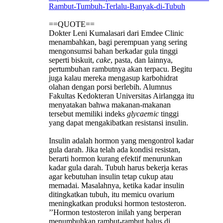
Rambut-Tumbuh-Terlalu-Banyak-di-Tubuh
==QUOTE==
Dokter Leni Kumalasari dari Emdee Clinic
menambahkan, bagi perempuan yang sering
mengonsumsi bahan berkadar gula tinggi
seperti biskuit,
cake
, pasta, dan lainnya,
pertumbuhan rambutnya akan terpacu. Begitu
juga kalau mereka mengasup karbohidrat
olahan dengan porsi berlebih. Alumnus
Fakultas Kedokteran Universitas Airlangga itu
menyatakan bahwa makanan-makanan
tersebut memiliki indeks
glycaemic
tinggi
yang dapat mengakibatkan resistansi insulin.
Insulin adalah hormon yang mengontrol kadar
gula darah. Jika telah ada kondisi resistan,
berarti hormon kurang efektif menurunkan
kadar gula darah. Tubuh harus bekerja keras
agar kebutuhan insulin tetap cukup atau
memadai. Masalahnya, ketika kadar insulin
ditingkatkan tubuh, itu memicu ovarium
meningkatkan produksi hormon testosteron.
’’Hormon testosteron inilah yang berperan
menumbuhkan rambut-rambut halus di