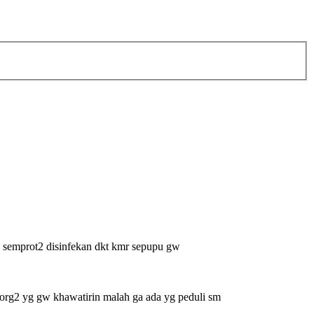
w semprot2 disinfekan dkt kmr sepupu gw
ya org2 yg gw khawatirin malah ga ada yg peduli sm