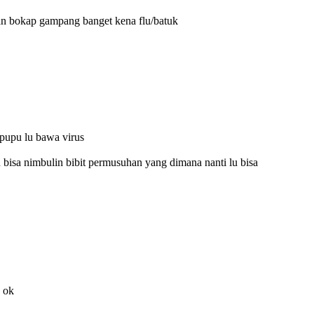
an bokap gampang banget kena flu/batuk
epupu lu bawa virus
u bisa nimbulin bibit permusuhan yang dimana nanti lu bisa
g ok