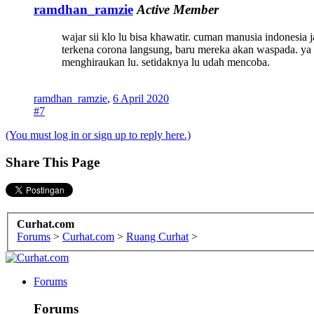
ramdhan_ramzie
Active Member
wajar sii klo lu bisa khawatir. cuman manusia indonesia 
terkena corona langsung, baru mereka akan waspada. ya 
menghiraukan lu. setidaknya lu udah mencoba.
ramdhan_ramzie
,
6 April 2020
#7
(You must log in or sign up to reply here.)
Share This Page
Curhat.com
Forums
>
Curhat.com
>
Ruang Curhat
>
Forums
Forums