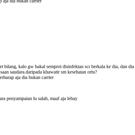
p aja dia bukan carrier
 bilang, kalo gw bakal semprot disinfektan scr berkala ke dia, dan dia
erasaan saudara.daripada khawatir sm kesehatan ortu?
erharap aja dia bukan carrier
ara penyampaian lu salah, maaf aja lebay