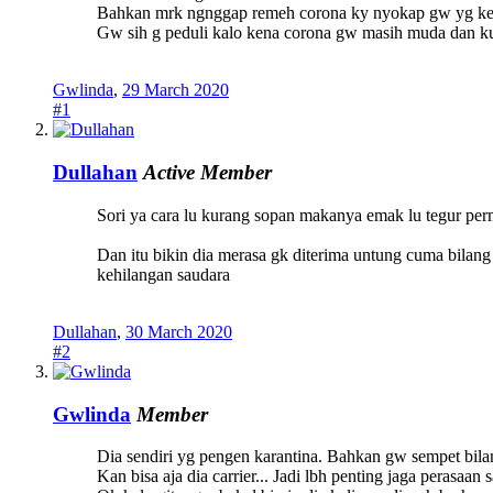
Bahkan mrk ngnggap remeh corona ky nyokap gw yg ke
Gw sih g peduli kalo kena corona gw masih muda dan ku
Gwlinda
,
29 March 2020
#1
Dullahan
Active Member
Sori ya cara lu kurang sopan makanya emak lu tegur per
Dan itu bikin dia merasa gk diterima untung cuma bilang 
kehilangan saudara
Dullahan
,
30 March 2020
#2
Gwlinda
Member
Dia sendiri yg pengen karantina. Bahkan gw sempet bilang
Kan bisa aja dia carrier... Jadi lbh penting jaga perasaa