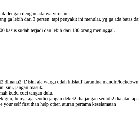
nik dengan dengan adanya virus ini.
g ga lebih dari 3 persen. tapi penyakit ini menular, yg ga ada batas da
00 kasus sudah terjadi dan lebih dari 130 orang meninggal.
ot2 dimana2. Disini aja warga udah inisiatif karantina mandiri/lockdown
i sini, jangan masuk.
umah kudu cuci tangan dulu.
ek gitu, lu nya aja sendiri jangan deket2 dia jangan sentuh2 dia atau a
our self first than help other, aturan pertama keselamatan