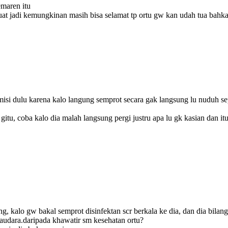
maren itu
at jadi kemungkinan masih bisa selamat tp ortu gw kan udah tua bahk
misi dulu karena kalo langung semprot secara gak langsung lu nuduh s
gitu, coba kalo dia malah langsung pergi justru apa lu gk kasian dan it
, kalo gw bakal semprot disinfektan scr berkala ke dia, dan dia bilan
n saudara.daripada khawatir sm kesehatan ortu?