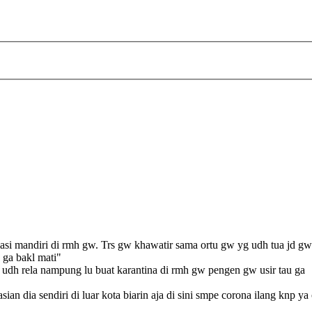
lasi mandiri di rmh gw. Trs gw khawatir sama ortu gw yg udh tua jd g
 ga bakl mati"
a udh rela nampung lu buat karantina di rmh gw pengen gw usir tau ga
sian dia sendiri di luar kota biarin aja di sini smpe corona ilang knp 