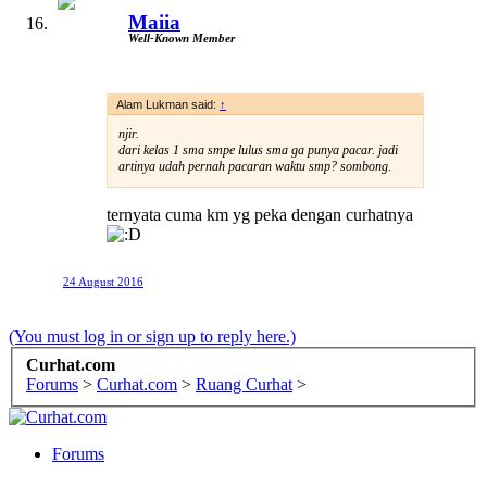
Maiia
Well-Known Member
Alam Lukman said:
↑
njir.
dari kelas 1 sma smpe lulus sma ga punya pacar. jadi
artinya udah pernah pacaran waktu smp? sombong.
ternyata cuma km yg peka dengan curhatnya
24 August 2016
(You must log in or sign up to reply here.)
Curhat.com
Forums
>
Curhat.com
>
Ruang Curhat
>
Forums