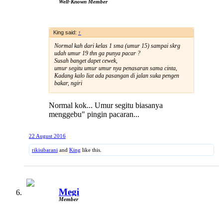
Well-Known Member
King said:
↑
Normal kah dari kelas 1 sma (umur 15) sampai skrg
udah umur 19 thn ga punya pacar ?
Susah banget dapet cewek,
umur segitu umur umur nya penasaran sama cinta,
Kadang kalo liat ada pasangan di jalan suka pengen
bakar, ngiri
Normal kok... Umur segitu biasanya
menggebu" pingin pacaran...
22 August 2016
rikisibarani
and
King
like this.
Megi
Member