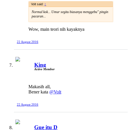
Volt said:
↑
Normal kok... Umur segitu biasanya menggebu" pingin
pacaran...
Wow, main teori nih kayaknya
22 August 2016
King
Active Member
Makasih all,
Bener kata
@Volt
22 August 2016
Gue itu D