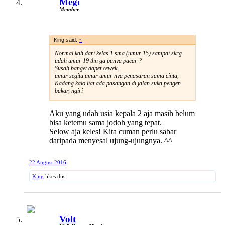
Megi
Member
King said:
↑
Normal kah dari kelas 1 sma (umur 15) sampai skrg
udah umur 19 thn ga punya pacar ?
Susah banget dapet cewek,
umur segitu umur umur nya penasaran sama cinta,
Kadang kalo liat ada pasangan di jalan suka pengen
bakar, ngiri
Aku yang udah usia kepala 2 aja masih belum
bisa ketemu sama jodoh yang tepat.
Selow aja keles! Kita cuman perlu sabar
daripada menyesal ujung-ujungnya. ^^
22 August 2016
King
likes this.
Volt