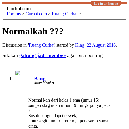
Log in or Sign up
Curhat.com
Forums
>
Curhat.com
>
Ruang Curhat
>
Normalkah ???
Discussion in '
Ruang Curhat
' started by
King
,
22 August 2016
.
Silakan
gabung jadi member
agar bisa posting
King
Active Member
Normal kah dari kelas 1 sma (umur 15)
sampai skrg udah umur 19 thn ga punya pacar
?
Susah banget dapet cewek,
umur segitu umur umur nya penasaran sama
cinta,