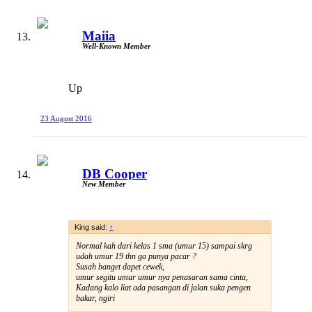
Maiia
Well-Known Member
Up
23 August 2016
DB Cooper
New Member
King said:
↑
Normal kah dari kelas 1 sma (umur 15) sampai skrg
udah umur 19 thn ga punya pacar ?
Susah banget dapet cewek,
umur segitu umur umur nya penasaran sama cinta,
Kadang kalo liat ada pasangan di jalan suka pengen
bakar, ngiri