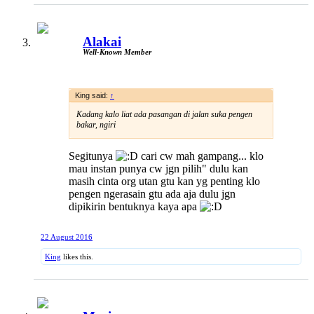
Alakai
Well-Known Member
King said:
↑
Kadang kalo liat ada pasangan di jalan suka pengen
bakar, ngiri
Segitunya
cari cw mah gampang... klo
mau instan punya cw jgn pilih" dulu kan
masih cinta org utan gtu kan yg penting klo
pengen ngerasain gtu ada aja dulu jgn
dipikirin bentuknya kaya apa
22 August 2016
King
likes this.