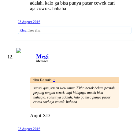
adalah, kalo ga bisa punya pacar cewek cari
aja cowok. hahaha
23 August 2016
King
likes this.
Megi
Member
d'ka-Ra said:
↑
santai gan, temen wew umur 23thn besok belum pernah
pegang tangan cewek. tapi hidupnya masih bisa
bahagia. solusinya adalah, kalo ga bisa punya pacar
cewek cari aja cowok. hahaha
Anjrit XD
23 August 2016