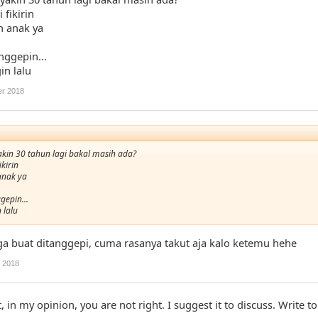
 fikirin
h anak ya
nggepin...
in lalu
r 2018
kin 30 tahun lagi bakal masih ada?
kirin
anak ya
gepin...
 lalu
a buat ditanggepi, cuma rasanya takut aja kalo ketemu hehe
 2018
, in my opinion, you are not right. I suggest it to discuss. Write t