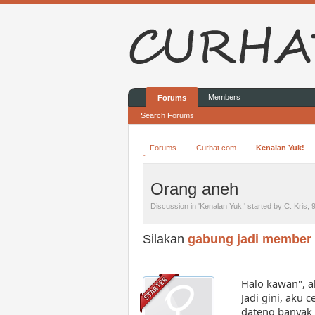
Members
Forums
Search Forums
Forums
Curhat.com
Kenalan Yuk!
Orang aneh
Discussion in '
Kenalan Yuk!
' started by
C. Kris
,
Silakan
gabung jadi member
Halo kawan", a
Jadi gini, aku 
dateng banyak 