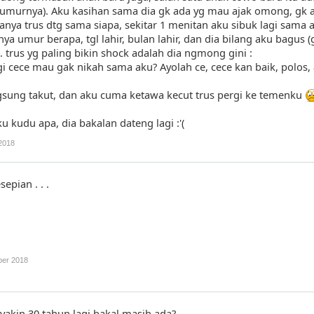
umurnya). Aku kasihan sama dia gk ada yg mau ajak omong, gk a
nya trus dtg sama siapa, sekitar 1 menitan aku sibuk lagi sama a
ya umur berapa, tgl lahir, bulan lahir, dan dia bilang aku bagus
 trus yg paling bikin shock adalah dia ngmong gini :
agi cece mau gak nikah sama aku? Ayolah ce, cece kan baik, polos
angsung takut, dan aku cuma ketawa kecut trus pergi ke temenku
 kudu apa, dia bakalan dateng lagi :'(
2018
epian . . .
er 2018
yakin 30 tahun lagi bakal masih ada?