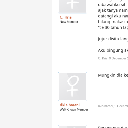
dibawahku sih 
ajak tanya nama
datengi aku nan
C. Kris
bilang makasih.
New Member
"ce 30 tahun l
Jujur disitu l
Aku bingung aku
C. Kris
,
9 December 
Mungkin dia kes
rikisibarani
rikisibarani
,
9 Decemb
Well-Known Member
Emang nya dia 