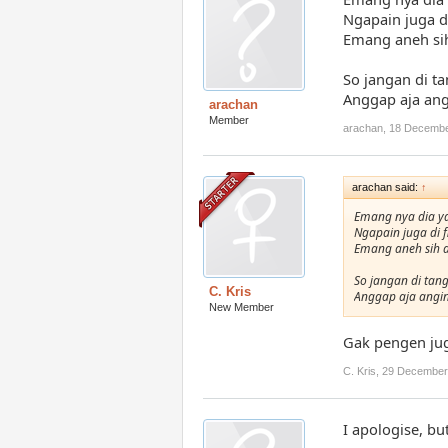
Ngapain juga di
Emang aneh si
So jangan di ta
Anggap aja ang
arachan
Member
arachan
,
18 Decembe
arachan said:
↑
Emang nya dia ya
Ngapain juga di fi
Emang aneh sih 
So jangan di tang
C. Kris
Anggap aja angin
New Member
Gak pengen jug
C. Kris
,
29 December
I apologise, but