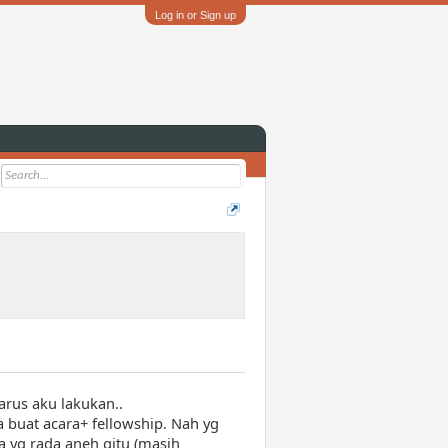
Log in or Sign up
rus aku lakukan..
da buat acara+ fellowship. Nah yg
a yg rada aneh gitu (masih