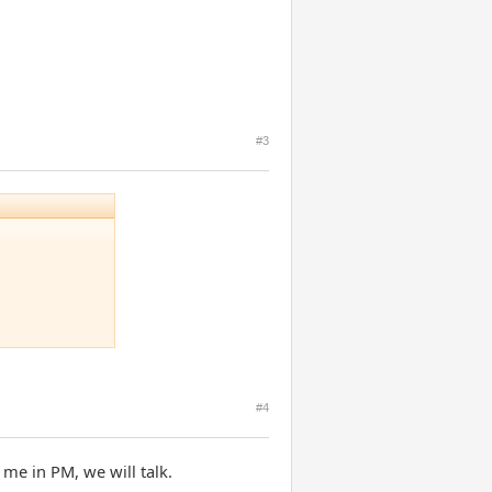
#3
#4
o me in PM, we will talk.