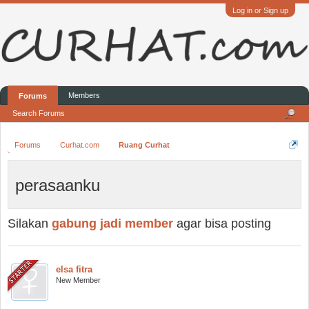
Log in or Sign up
Members
Forums
Search Forums
Forums
Curhat.com
Ruang Curhat
perasaanku
Silakan
gabung jadi member
agar bisa posting
elsa fitra
New Member