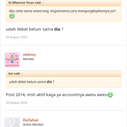
M.Alfiannoor Ihsan said:
↑
Aku cinta sama seseorang, bagaimama.cara mengungkapkannya ya?
udah deket belum sama
dia
?
26 August 2016
vkdnny
Member
lavi said:
↑
udah deket belum sama
dia
?
Post 2014, msh aktif kaga ya accountnya aweu aweu
26 August 2016
Dullahan
Active Member