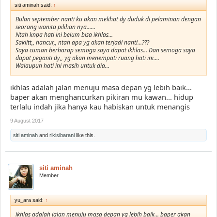
siti aminah said:
↑
Bulan september nanti ku akan melihat dy duduk di pelaminan dengan
seorang wanita pilihan nya......
Ntah knpa hati ini belum bisa ikhlas...
Sakiitt,, hancur,, ntah apa yg akan terjadi nanti...???
Saya cuman berharap semoga saya dapat ikhlas... Dan semoga saya
dapat peganti dy,, yg akan menempati ruang hati ini....
Walaupun hati ini masih untuk dia...
ikhlas adalah jalan menuju masa depan yg lebih baik...
baper akan menghancurkan pikiran mu kawan... hidup
terlalu indah jika hanya kau habiskan untuk menangis
9 August 2017
siti aminah
and
rikisibarani
like this.
siti aminah
Member
yu_ara said:
↑
ikhlas adalah jalan menuju masa depan yg lebih baik... baper akan