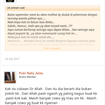
siti aminah said:
↑
Bulan september nanti ku akan melihat dy duduk di pelaminan dengan
seorang wanita pilihan nya......
Ntah knpa hati ini belum bisa ikhlas...
Sakiitt,, hancur,, ntah apa yg akan terjadi nanti...???
Saya cuman berharap semoga saya dapat ikhlas... Dan semoga saya
dapat peganti dy,, yg akan menempati ruang hati ini....
Walaupun hati ini masih untuk dia.....
Hmmmm..... Mungkin baca ini sambil dengerin lagunya samson yang
judulnya kenangan terindah akan terasa lebih mengena dan kerasa
dihati.....
Click to expand...
mari bung banchet dan mbaknya siti aminah malam ini kita sedikit
bernostalgia bersama.....
19 July 2017
Putri Rally Jelita
Active Member
Kak itu cobaan Dr Allah . Dan itu dia berarti dia bukan
jodoh kk . Dan Allah pasti ngasih yg paling bagus buat kk
.pasti kok kak. Masih banyak cowo yg mau sm kk . Masih
banyak cowo yg buat kk nyaman