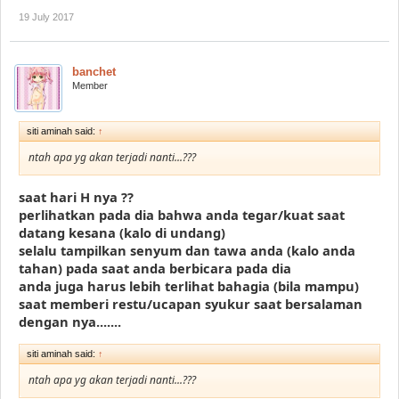
19 July 2017
banchet
Member
siti aminah said:
↑
ntah apa yg akan terjadi nanti...???
saat hari H nya ??
perlihatkan pada dia bahwa anda tegar/kuat saat
datang kesana (kalo di undang)
selalu tampilkan senyum dan tawa anda (kalo anda
tahan) pada saat anda berbicara pada dia
anda juga harus lebih terlihat bahagia (bila mampu)
saat memberi restu/ucapan syukur saat bersalaman
dengan nya.......
siti aminah said:
↑
ntah apa yg akan terjadi nanti...???