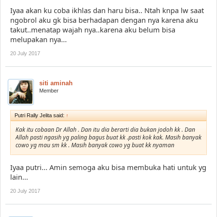
nya dengan cara bekerja/hobi/dll
cari hubungan baru yang baik.............berdoa banyak banyak (gratis)
Iyaa akan ku coba ikhlas dan haru bisa.. Ntah knpa lw saat
ngobrol aku gk bisa berhadapan dengan nya karena aku
takut..menatap wajah nya..karena aku belum bisa
melupakan nya...
20 July 2017
siti aminah
Member
Putri Rally Jelita said:
↑
Kak itu cobaan Dr Allah . Dan itu dia berarti dia bukan jodoh kk . Dan
Allah pasti ngasih yg paling bagus buat kk .pasti kok kak. Masih banyak
cowo yg mau sm kk . Masih banyak cowo yg buat kk nyaman
Iyaa putri... Amin semoga aku bisa membuka hati untuk yg
lain...
20 July 2017