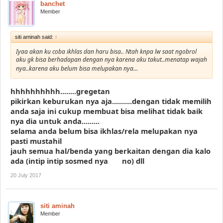
banchet
Member
siti aminah said:
↑
Iyaa akan ku coba ikhlas dan haru bisa.. Ntah knpa lw saat ngobrol
aku gk bisa berhadapan dengan nya karena aku takut..menatap wajah
nya..karena aku belum bisa melupakan nya...
hhhhhhhhhh........gregetan
pikirkan keburukan nya aja..........dengan tidak memilih
anda saja ini cukup membuat bisa melihat tidak baik
nya dia untuk anda.........
selama anda belum bisa ikhlas/rela melupakan nya
pasti mustahil
jauh semua hal/benda yang berkaitan dengan dia kalo
ada (intip intip sosmed nya
no) dll
20 July 2017
siti aminah
Member