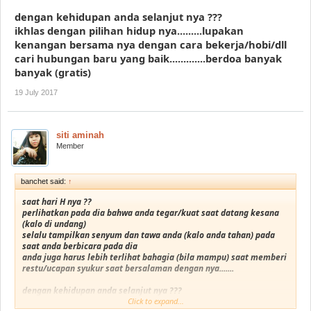
dengan kehidupan anda selanjut nya ???
ikhlas dengan pilihan hidup nya.........lupakan
kenangan bersama nya dengan cara bekerja/hobi/dll
cari hubungan baru yang baik.............berdoa banyak
banyak (gratis)
19 July 2017
siti aminah
Member
banchet said:
↑
saat hari H nya ??
perlihatkan pada dia bahwa anda tegar/kuat saat datang kesana
(kalo di undang)
selalu tampilkan senyum dan tawa anda (kalo anda tahan) pada
saat anda berbicara pada dia
anda juga harus lebih terlihat bahagia (bila mampu) saat memberi
restu/ucapan syukur saat bersalaman dengan nya.......
dengan kehidupan anda selanjut nya ???
ikhlas dengan pilihan hidup nya.........lupakan kenangan bersama
Click to expand...