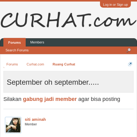
Log in or Sign up
Members
Forums
Search Forums
Forums
Curhat.com
Ruang Curhat
September oh september.....
Silakan
gabung jadi member
agar bisa posting
siti aminah
Member