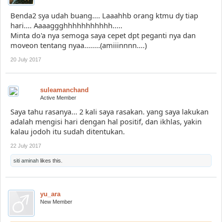
Benda2 sya udah buang.... Laaahhb orang ktmu dy tiap
hari.... Aaaaggghhhhhhhhhhh.....
Minta do'a nya semoga saya cepet dpt peganti nya dan
moveon tentang nyaa........(amiiinnnn....)
20 July 2017
suleamanchand
Active Member
Saya tahu rasanya... 2 kali saya rasakan. yang saya lakukan
adalah mengisi hari dengan hal positif, dan ikhlas, yakin
kalau jodoh itu sudah ditentukan.
22 July 2017
siti aminah
likes this.
yu_ara
New Member