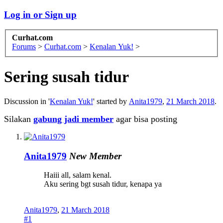
Log in or Sign up
Curhat.com
Forums
>
Curhat.com
>
Kenalan Yuk!
>
Sering susah tidur
Discussion in '
Kenalan Yuk!
' started by
Anita1979
,
21 March 2018
.
Silakan
gabung jadi member
agar bisa posting
Anita1979
New Member
Haiii all, salam kenal.
Aku sering bgt susah tidur, kenapa ya
Anita1979
,
21 March 2018
#1