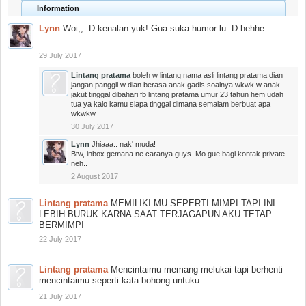
Information
Lynn
Woi,, :D kenalan yuk! Gua suka humor lu :D hehhe
29 July 2017
Lintang pratama
boleh w lintang nama asli lintang pratama dian
jangan panggil w dian berasa anak gadis soalnya wkwk w anak
jakut tinggal dibahari fb lintang pratama umur 23 tahun hem udah
tua ya kalo kamu siapa tinggal dimana semalam berbuat apa
wkwkw
30 July 2017
Lynn
Jhiaaa.. nak' muda!
Btw, inbox gemana ne caranya guys. Mo gue bagi kontak private
neh..
2 August 2017
Lintang pratama
MEMILIKI MU SEPERTI MIMPI TAPI INI
LEBIH BURUK KARNA SAAT TERJAGAPUN AKU TETAP
BERMIMPI
22 July 2017
Lintang pratama
Mencintaimu memang melukai tapi berhenti
mencintaimu seperti kata bohong untuku
21 July 2017