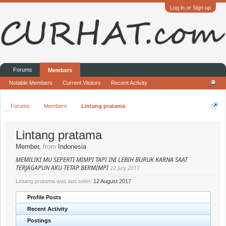
Log in or Sign up
Forums
Members
Notable Members
Current Visitors
Recent Activity
Forums
Members
Lintang pratama
Lintang pratama
Member
,
from
Indonesia
MEMILIKI MU SEPERTI MIMPI TAPI INI LEBIH BURUK KARNA SAAT
TERJAGAPUN AKU TETAP BERMIMPI
22 July 2017
Lintang pratama was last seen:
12 August 2017
Profile Posts
Recent Activity
Postings