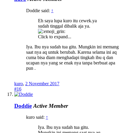
Doddie said:
↑
Eh saya lupa kuro itu cewek.ya
sudah tinggal dibalik aja ya.
Click to expand...
Iya. Ibu nya sudah tua gitu. Mungkin ini memang
saat nya aq untuk berubah. Karena selama ini aq
cuma bisa diam menghadapi tingkah ibu q dan
ucapan nya yang se enak nya tanpa berbuat apa
pun .
kuro
,
2 November 2017
#16
Doddie
Active Member
kuro said:
↑
Iya. Ibu nya sudah tua gitu.
Mungkin ini memang saat nya aq