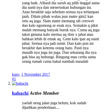
yang baik. Alhasil dia suruh aq pilih tinggal sama
dia nanti nya dan meneruskan hubungan ini.
Atau berakhir saja sebelum semua nya terlampau
jauh. Dilain pihak walau pun matre gini2 kan
ortu aq juga. Slain matre memang sih cerewet
dan kalo ngomong se enak nya. Semakin q pikir
malah memang banyak buruk nya. Cuma aq juga
takut gimana kalo mertua aq sbnr x jahat atau
bahkan lebih dr emak aq. Gmn kalo ipar aq nanti
jahat. Semua nya jadi rumit. Dan kalo pun ini
berakhir dan ketemu orang baru. Pasti nya
masalh nya juga ini juga. Dan sekarang dia nya
gak bisa aq hubungi. Bingung mau cerita sama
orang rumah cuma bakal nambah masalah
kuro
,
1 November 2017
#1
hahachi
Active Member
yaelah neng jalan juga belum, kok sudah
dijadikan penderitaan....