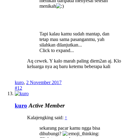
menikah daripada menyesal setelah
menikah
Tapi kalau kamu sudah mantap, dan
tetap mau sama pasanganmu, yah
silahkan dilanjutkan...
Click to expand...
Aq cewek. Y kalo marah paling diem2an aj. Klo
keluarga nya aq baru ketemu beberapa kali
kuro
,
2 November 2017
#12
kuro
Active Member
Kalajengking said:
↑
sekarang pacar kamu ngga bisa
dihubungi?