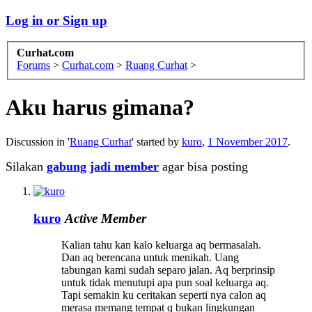
Log in or Sign up
Curhat.com
Forums
>
Curhat.com
>
Ruang Curhat
>
Aku harus gimana?
Discussion in '
Ruang Curhat
' started by
kuro
,
1 November 2017
.
Silakan
gabung jadi member
agar bisa posting
kuro
Active Member
Kalian tahu kan kalo keluarga aq bermasalah.
Dan aq berencana untuk menikah. Uang
tabungan kami sudah separo jalan. Aq berprinsip
untuk tidak menutupi apa pun soal keluarga aq.
Tapi semakin ku ceritakan seperti nya calon aq
merasa memang tempat q bukan lingkungan