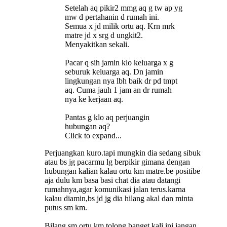
Setelah aq pikir2 mmg aq g tw ap yg
mw d pertahanin d rumah ini.
Semua x jd milik ortu aq. Krn mrk
matre jd x srg d ungkit2.
Menyakitkan sekali.
Pacar q sih jamin klo keluarga x g
seburuk keluarga aq. Dn jamin
lingkungan nya lbh baik dr pd tmpt
aq. Cuma jauh 1 jam an dr rumah
nya ke kerjaan aq.
Pantas g klo aq perjuangin
hubungan aq?
Click to expand...
Perjuangkan kuro.tapi mungkin dia sedang sibuk
atau bs jg pacarmu lg berpikir gimana dengan
hubungan kalian kalau ortu km matre.be positibe
aja dulu km basa basi chat dia atau datangi
rumahnya,agar komunikasi jalan terus.karna
kalau diamin,bs jd jg dia hilang akal dan minta
putus sm km.
Bilang sm ortu km,tolong banget kali ini jangan