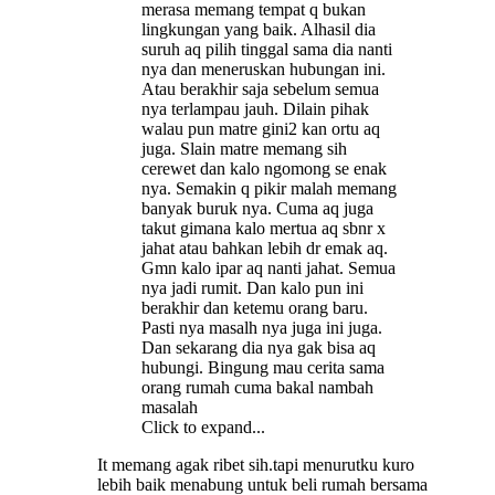
merasa memang tempat q bukan
lingkungan yang baik. Alhasil dia
suruh aq pilih tinggal sama dia nanti
nya dan meneruskan hubungan ini.
Atau berakhir saja sebelum semua
nya terlampau jauh. Dilain pihak
walau pun matre gini2 kan ortu aq
juga. Slain matre memang sih
cerewet dan kalo ngomong se enak
nya. Semakin q pikir malah memang
banyak buruk nya. Cuma aq juga
takut gimana kalo mertua aq sbnr x
jahat atau bahkan lebih dr emak aq.
Gmn kalo ipar aq nanti jahat. Semua
nya jadi rumit. Dan kalo pun ini
berakhir dan ketemu orang baru.
Pasti nya masalh nya juga ini juga.
Dan sekarang dia nya gak bisa aq
hubungi. Bingung mau cerita sama
orang rumah cuma bakal nambah
masalah
Click to expand...
It memang agak ribet sih.tapi menurutku kuro
lebih baik menabung untuk beli rumah bersama