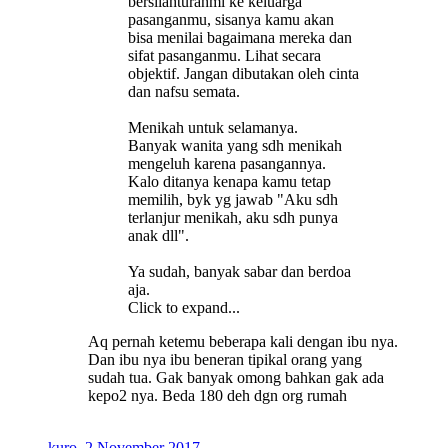
bersilahturahmi ke keluarga
pasanganmu, sisanya kamu akan
bisa menilai bagaimana mereka dan
sifat pasanganmu. Lihat secara
objektif. Jangan dibutakan oleh cinta
dan nafsu semata.
Menikah untuk selamanya.
Banyak wanita yang sdh menikah
mengeluh karena pasangannya.
Kalo ditanya kenapa kamu tetap
memilih, byk yg jawab "Aku sdh
terlanjur menikah, aku sdh punya
anak dll".
Ya sudah, banyak sabar dan berdoa
aja.
Click to expand...
Aq pernah ketemu beberapa kali dengan ibu nya.
Dan ibu nya ibu beneran tipikal orang yang
sudah tua. Gak banyak omong bahkan gak ada
kepo2 nya. Beda 180 deh dgn org rumah
kuro
,
2 November 2017