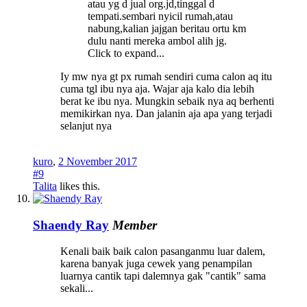
atau yg d jual org.jd,tinggal d
tempati.sembari nyicil rumah,atau
nabung,kalian jajgan beritau ortu km
dulu nanti mereka ambol alih jg.
Click to expand...
Iy mw nya gt px rumah sendiri cuma calon aq itu
cuma tgl ibu nya aja. Wajar aja kalo dia lebih
berat ke ibu nya. Mungkin sebaik nya aq berhenti
memikirkan nya. Dan jalanin aja apa yang terjadi
selanjut nya
kuro
,
2 November 2017
#9
Talita
likes this.
Shaendy Ray
Member
Kenali baik baik calon pasanganmu luar dalem,
karena banyak juga cewek yang penampilan
luarnya cantik tapi dalemnya gak "cantik" sama
sekali...