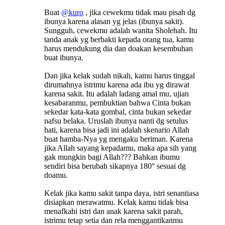
Buat
@kuro
, jika cewekmu tidak mau pisah dg
ibunya karena alasan yg jelas (ibunya sakit).
Sungguh, cewekmu adalah wanita Sholehah. Itu
tanda anak yg berbakti kepada orang tua, kamu
harus mendukung dia dan doakan kesembuhan
buat ibunya.
Dan jika kelak sudah nikah, kamu harus tinggal
dirumahnya istrimu karena ada ibu yg dirawat
karena sakit. Itu adalah ladang amal mu, ujian
kesabaranmu, pembuktian bahwa Cinta bukan
sekedar kata-kata gombal, cinta bukan sekedar
nafsu belaka. Uruslah ibunya nanti dg setulus
hati, karena bisa jadi ini adalah skenario Allah
buat hamba-Nya yg mengaku beriman. Karena
jika Allah sayang kepadamu, maka apa sih yang
gak mungkin bagi Allah??? Bahkan ibumu
sendiri bisa berubah sikapnya 180° sesuai dg
doamu.
Kelak jika kamu sakit tanpa daya, istri senantiasa
disiapkan merawatmu. Kelak kamu tidak bisa
menafkahi istri dan anak karena sakit parah,
istrimu tetap setia dan rela menggantikanmu