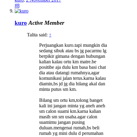
#8
kuro
Active Member
Talita said:
↑
Perjuangkan kuro.tapi mungkin dia
sedang sibuk atau bs jg pacarmu lg
berpikir gimana dengan hubungan
kalian kalau ortu km matre.be
positibe aja dulu km basa basi chat
dia atau datangi rumahnya,agar
komunikasi jalan terus.karna kalau
diamin,bs jd jg dia hilang akal dan
minta putus sm km.
Bilang sm ortu km,tolong banget
kali ini jangan minta yg aneh aneh
sm calon suami km.karna kalian
masih sm sm usaha.agar calon
suamimu jangan pusing
duluan.mengenai rumah,bs beli
rumah yg mini dulu d perumahan