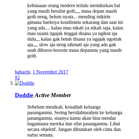
kebiasaan orang modern terlalu memikirkan hal
yang masih bersifat goib,,,, masa depan masih
goib neng, belum nyata... mending mikirin
gimana baeknya kondisimu sekarang dan saat ini
yang ada.... kalau mau nikah ya nikah saja, kalau
mau suami ngajak tinggal disana ya ngikut aja
dulu,,, kalau gak betah disana ya ngajak ngotrak
aja,,,, slow aja neng nikmati aja yang ada gak
usah dihoror-hororin masa depanmu yang masih
goib.
hahachi
,
1 November 2017
#2
Doddie
Active Member
Sebelum menikah, kenalilah keluarga
pasanganmu. Sering bersilahturahmi ke keluarga
pasanganmu, sisanya kamu akan bisa menilai
bagaimana mereka dan sifat pasanganmu. Lihat
secara objektif. Jangan dibutakan oleh cinta dan
nafsu semata.