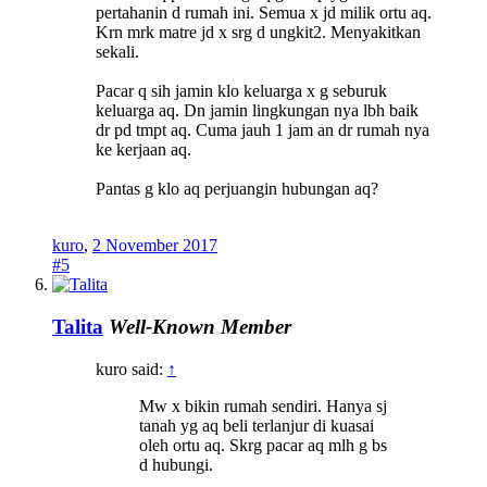
pertahanin d rumah ini. Semua x jd milik ortu aq.
Krn mrk matre jd x srg d ungkit2. Menyakitkan
sekali.
Pacar q sih jamin klo keluarga x g seburuk
keluarga aq. Dn jamin lingkungan nya lbh baik
dr pd tmpt aq. Cuma jauh 1 jam an dr rumah nya
ke kerjaan aq.
Pantas g klo aq perjuangin hubungan aq?
kuro
,
2 November 2017
#5
Talita
Well-Known Member
kuro said:
↑
Mw x bikin rumah sendiri. Hanya sj
tanah yg aq beli terlanjur di kuasai
oleh ortu aq. Skrg pacar aq mlh g bs
d hubungi.