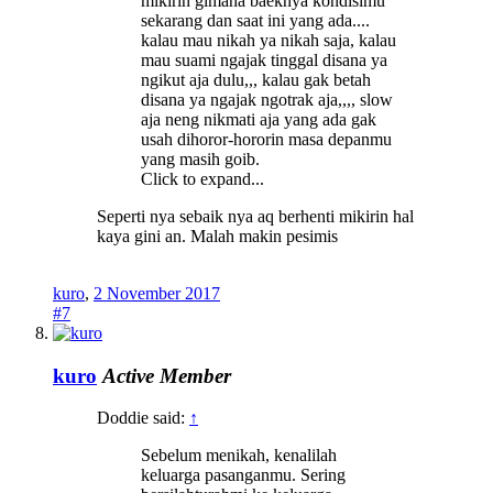
mikirin gimana baeknya kondisimu
sekarang dan saat ini yang ada....
kalau mau nikah ya nikah saja, kalau
mau suami ngajak tinggal disana ya
ngikut aja dulu,,, kalau gak betah
disana ya ngajak ngotrak aja,,,, slow
aja neng nikmati aja yang ada gak
usah dihoror-hororin masa depanmu
yang masih goib.
Click to expand...
Seperti nya sebaik nya aq berhenti mikirin hal
kaya gini an. Malah makin pesimis
kuro
,
2 November 2017
#7
kuro
Active Member
Doddie said:
↑
Sebelum menikah, kenalilah
keluarga pasanganmu. Sering