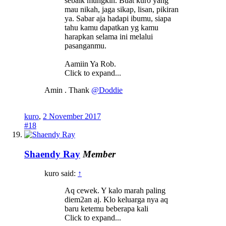
sebaik mungkin. Buat kuro yang
mau nikah, jaga sikap, lisan, pikiran
ya. Sabar aja hadapi ibumu, siapa
tahu kamu dapatkan yg kamu
harapkan selama ini melalui
pasanganmu.
Aamiin Ya Rob.
Click to expand...
Amin . Thank
@Doddie
kuro
,
2 November 2017
#18
Shaendy Ray
Member
kuro said:
↑
Aq cewek. Y kalo marah paling
diem2an aj. Klo keluarga nya aq
baru ketemu beberapa kali
Click to expand...