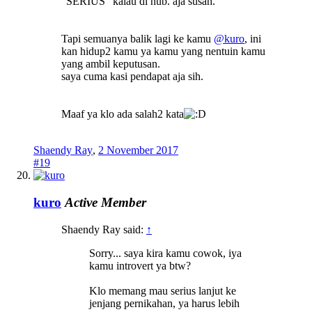
"SERIUS" kalau di hub. aja susah.
Tapi semuanya balik lagi ke kamu
@kuro
, ini
kan hidup2 kamu ya kamu yang nentuin kamu
yang ambil keputusan.
saya cuma kasi pendapat aja sih.
Maaf ya klo ada salah2 kata
Shaendy Ray
,
2 November 2017
#19
kuro
Active Member
Shaendy Ray said:
↑
Sorry... saya kira kamu cowok, iya
kamu introvert ya btw?
Klo memang mau serius lanjut ke
jenjang pernikahan, ya harus lebih