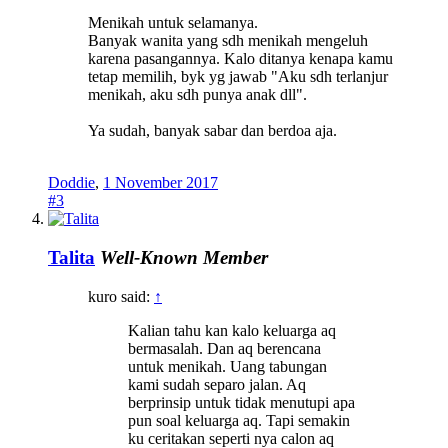
Menikah untuk selamanya.
Banyak wanita yang sdh menikah mengeluh
karena pasangannya. Kalo ditanya kenapa kamu
tetap memilih, byk yg jawab "Aku sdh terlanjur
menikah, aku sdh punya anak dll".
Ya sudah, banyak sabar dan berdoa aja.
Doddie
,
1 November 2017
#3
Talita
Well-Known Member
kuro said:
↑
Kalian tahu kan kalo keluarga aq
bermasalah. Dan aq berencana
untuk menikah. Uang tabungan
kami sudah separo jalan. Aq
berprinsip untuk tidak menutupi apa
pun soal keluarga aq. Tapi semakin
ku ceritakan seperti nya calon aq