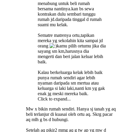
menabung untuk beli rumah
bersama nantinya.kan bs sewa
kontrakan dulu sembari tunggu
rumah jd.daripada tinggal d rumah
suami mu kelak.
Sematre matrenya ortu,tapikan
mereka yg sekolahin kita sampai jd
orang
kamu pilih ortumu jika dia
sayang sm km,harusnya dia
mengerti dan beri jalan keluar lebih
baik.
Kalau berkeluarga kelak lebih baik
punya rumah sendiri agar lebih
nyaman daripada sm mertua atau
keluarga si laki laki,nanti km yg gak
enak jg meski mereka baik.
Click to expand...
Mw x bikin rumah sendiri. Hanya sj tanah yg aq
beli terlanjur di kuasai oleh ortu aq. Skrg pacar
aq mlh g bs d hubungi.
Setelah aq pikir2 mmg aq g tw ap yg mw d