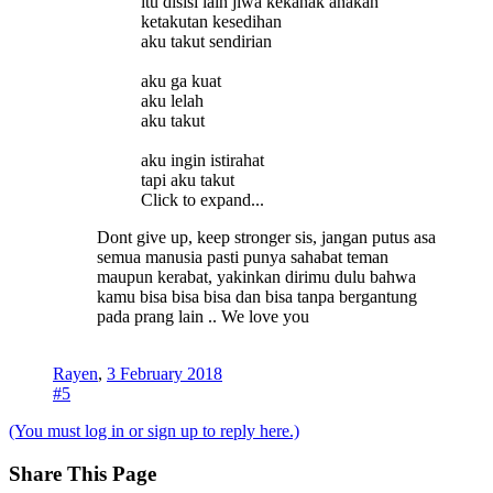
itu disisi lain jiwa kekanak anakan
ketakutan kesedihan
aku takut sendirian
aku ga kuat
aku lelah
aku takut
aku ingin istirahat
tapi aku takut
Click to expand...
Dont give up, keep stronger sis, jangan putus asa
semua manusia pasti punya sahabat teman
maupun kerabat, yakinkan dirimu dulu bahwa
kamu bisa bisa bisa dan bisa tanpa bergantung
pada prang lain .. We love you
Rayen
,
3 February 2018
#5
(You must log in or sign up to reply here.)
Share This Page