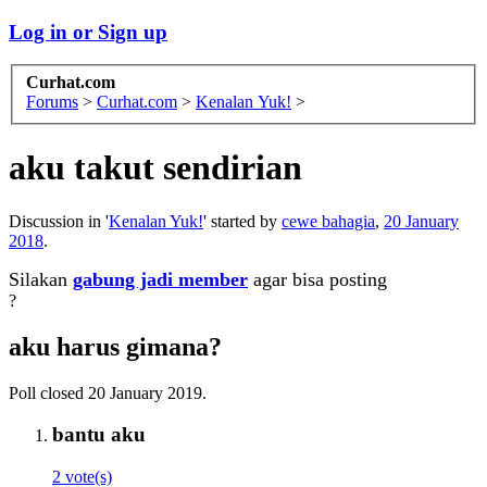
Log in or Sign up
Curhat.com
Forums
>
Curhat.com
>
Kenalan Yuk!
>
aku takut sendirian
Discussion in '
Kenalan Yuk!
' started by
cewe bahagia
,
20 January
2018
.
Silakan
gabung jadi member
agar bisa posting
?
aku harus gimana?
Poll closed 20 January 2019.
bantu aku
2 vote(s)