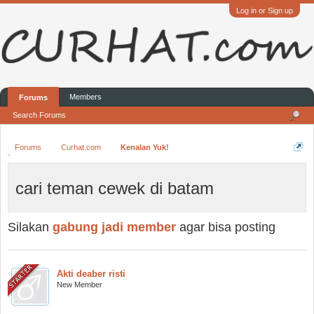
Log in or Sign up
Members
Forums
Search Forums
Forums
Curhat.com
Kenalan Yuk!
cari teman cewek di batam
Silakan
gabung jadi member
agar bisa posting
Akti deaber risti
New Member