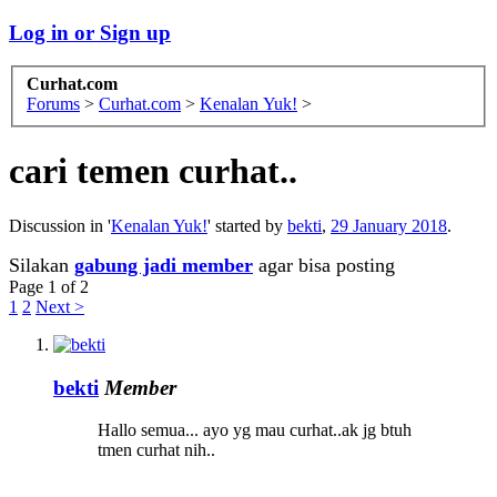
Log in or Sign up
Curhat.com
Forums
>
Curhat.com
>
Kenalan Yuk!
>
cari temen curhat..
Discussion in '
Kenalan Yuk!
' started by
bekti
,
29 January 2018
.
Silakan
gabung jadi member
agar bisa posting
Page 1 of 2
1
2
Next >
bekti
Member
Hallo semua... ayo yg mau curhat..ak jg btuh
tmen curhat nih..