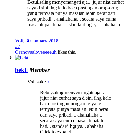
Betul,saling menyemangati aja... jujur niat curhat
saya d sini ilng kalo baca postingan orng-orng
yang ternyata punya masalah lebih berat dari
saya pribadi... ahahahaha... secara saya cuma
masalah patah hati... standard bgt ya... ahahaha
Volt
,
30 January 2018
#7
Oranovaaloveeeeeuh
likes this.
bekti
Member
Volt said:
↑
Betul,saling menyemangati aja...
jujur niat curhat saya d sini ilng kalo
baca postingan orng-orng yang
ternyata punya masalah lebih berat
dari saya pribadi... ahahahaha...
secara saya cuma masalah patah
hati... standard bgt ya... ahahaha
Click to expand...