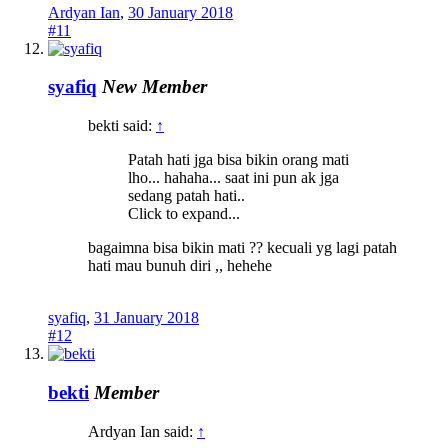
Ardyan Ian
,
30 January 2018
#11
syafiq
New Member
bekti said:
↑
Patah hati jga bisa bikin orang mati
lho... hahaha... saat ini pun ak jga
sedang patah hati..
Click to expand...
bagaimna bisa bikin mati ?? kecuali yg lagi patah
hati mau bunuh diri ,, hehehe
syafiq
,
31 January 2018
#12
bekti
Member
Ardyan Ian said:
↑