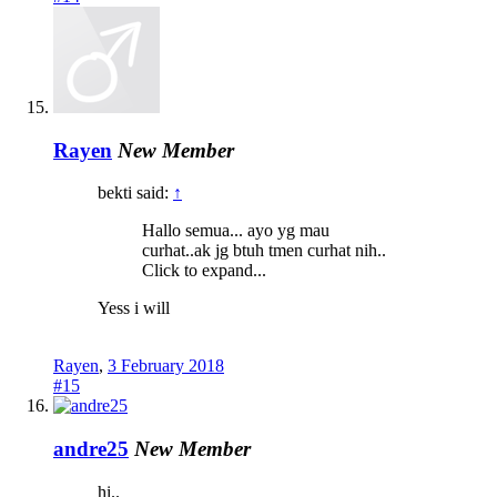
Rayen
New Member
bekti said:
↑
Hallo semua... ayo yg mau
curhat..ak jg btuh tmen curhat nih..
Click to expand...
Yess i will
Rayen
,
3 February 2018
#15
andre25
New Member
hi..