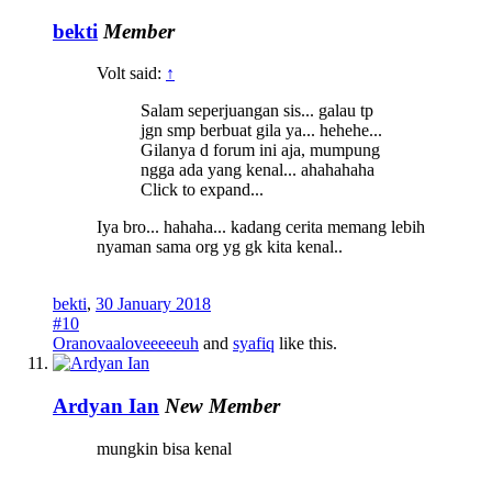
bekti
Member
Volt said:
↑
Salam seperjuangan sis... galau tp
jgn smp berbuat gila ya... hehehe...
Gilanya d forum ini aja, mumpung
ngga ada yang kenal... ahahahaha
Click to expand...
Iya bro... hahaha... kadang cerita memang lebih
nyaman sama org yg gk kita kenal..
bekti
,
30 January 2018
#10
Oranovaaloveeeeeuh
and
syafiq
like this.
Ardyan Ian
New Member
mungkin bisa kenal