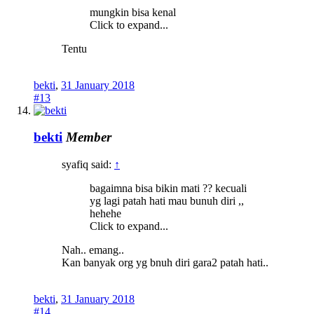
mungkin bisa kenal
Click to expand...
Tentu
bekti
,
31 January 2018
#13
bekti
Member
syafiq said:
↑
bagaimna bisa bikin mati ?? kecuali
yg lagi patah hati mau bunuh diri ,,
hehehe
Click to expand...
Nah.. emang..
Kan banyak org yg bnuh diri gara2 patah hati..
bekti
,
31 January 2018
#14