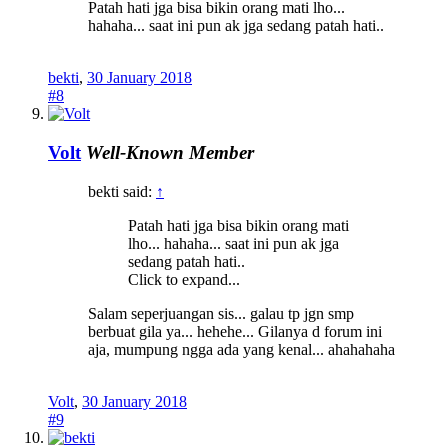
Patah hati jga bisa bikin orang mati lho...
hahaha... saat ini pun ak jga sedang patah hati..
bekti
,
30 January 2018
#8
Volt
Well-Known Member
bekti said:
↑
Patah hati jga bisa bikin orang mati
lho... hahaha... saat ini pun ak jga
sedang patah hati..
Click to expand...
Salam seperjuangan sis... galau tp jgn smp
berbuat gila ya... hehehe... Gilanya d forum ini
aja, mumpung ngga ada yang kenal... ahahahaha
Volt
,
30 January 2018
#9