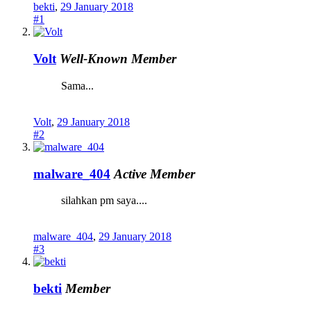
bekti
,
29 January 2018
#1
Volt
Well-Known Member
Sama...
Volt
,
29 January 2018
#2
malware_404
Active Member
silahkan pm saya....
malware_404
,
29 January 2018
#3
bekti
Member