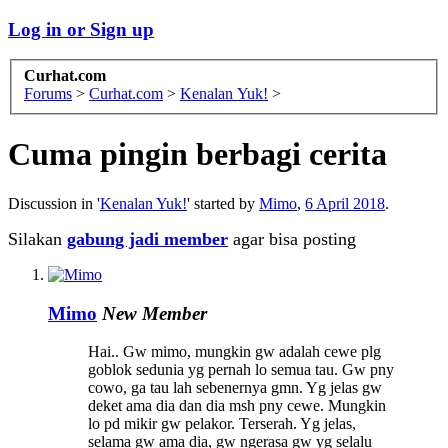
Log in or Sign up
Curhat.com
Forums
>
Curhat.com
>
Kenalan Yuk!
>
Cuma pingin berbagi cerita
Discussion in '
Kenalan Yuk!
' started by
Mimo
,
6 April 2018
.
Silakan
gabung jadi member
agar bisa posting
Mimo
New Member
Hai.. Gw mimo, mungkin gw adalah cewe plg
goblok sedunia yg pernah lo semua tau. Gw pny
cowo, ga tau lah sebenernya gmn. Yg jelas gw
deket ama dia dan dia msh pny cewe. Mungkin
lo pd mikir gw pelakor. Terserah. Yg jelas,
selama gw ama dia, gw ngerasa gw yg selalu