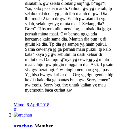
disalahin, gw selalu dibilang anj*ng, b*ngs*t,
*su, kalo pas dia marah. Giliran gw yg marah, tp
selalu malah dia yg jauh lbh marah dr gw. Dia
lbh muda 2 taun dr gw. Entah gw atau dia yg
salah, selalu gw yg minta maaf. Sedang dia?
Boro". Hbs mukulin, nendang, jambak dia jg ga
pernah minta maaf. Gw berasa ngga ada
harganya kalo sama dia. Mantan dia pun jg di
gituin ke dia. Tp dia ga sampe yg main pukul.
Sama cewenya jg ga pernah main pukul, tp kalo
kata" kaya yg gw sebutin itu oasti keluar dr
mulut dia. Dan ujung"nya yg cewe jg yg minta
maaf. Jujur gw pingin ninggalin dia. Asli. Tp satu
sisi gw berat bgt. Gw pingin nemu org yg "pas".
Yg bisa bw gw lari dr dia. Org yg dgn gentle, blg
ke dia kalo dia ga pantas buat gw. Sorry temen"
gw egois. Sorry bgt, thx untuk kalian yg mau
nyemoetin baca curhat gw
Mimo
,
6 April 2018
#1
arachan
Member