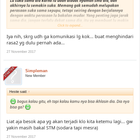
Lu suka sama dia karna lu udah dibuat nyaman sma dia, dan
akhirnya lu semakin suka. Memang gak semudah melupakan
perasaan suka sama sepupu, tetapi seiring dengan berjalannya
dengan waktu perasaan lu bakalan mudar. Yang penting jaga jarak
sama dia, jangan terlalu dekat sama dia, itu yg membuat lu makin
nyaman dan buat lu mudah berpindah hati.
Click to expand...
.
Balasan dari yuitani
Iya nih, skrg udh ga komunikasi lg kok... buat menghindari
rasa2 yg dulu pernah ada...
27 November 2017
Simpleman
New Member
Hestie said:
↑
bagus kalau gitu, eh tapi kalau kamu nya bisa ikhlasin dia. Dia nya
bisa ga?
Liat aja besok apa yg akan terjadi klo kita ketemu lagi... gw
yakin masih bakal STM (sodara tapi mesra)
27 November 2017