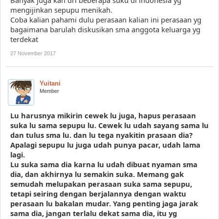
Banyak juga kan dri beberapa suku di indonesia yg
mengijinkan sepupu menikah.
Coba kalian pahami dulu perasaan kalian ini perasaan yg
bagaimana barulah diskusikan sma anggota keluarga yg
terdekat
27 November 2017
Yuitani
Member
Lu harusnya mikirin cewek lu juga, hapus perasaan
suka lu sama sepupu lu. Cewek lu udah sayang sama lu
dan tulus sma lu. dan lu tega nyakitin prasaan dia?
Apalagi sepupu lu juga udah punya pacar, udah lama
lagi.
Lu suka sama dia karna lu udah dibuat nyaman sma
dia, dan akhirnya lu semakin suka. Memang gak
semudah melupakan perasaan suka sama sepupu,
tetapi seiring dengan berjalannya dengan waktu
perasaan lu bakalan mudar. Yang penting jaga jarak
sama dia, jangan terlalu dekat sama dia, itu yg