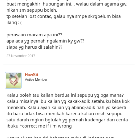
buat mengakhiri hubungan ini... walau dalam agama gw,
nikah sm sepupu boleh,
tp setelah lost contac, galau nya smpe skrgbelum bisa
ilang :'(
perasaan macam apa ini??
apa ada yg pernah ngalamin ky gw??
siapa yg harus di salahin??
27 November 2017
HawSit
Active Member
Kalau boleh tau kalian berdua ini sepupu yg bgaimana?
Kalau misalnya ibu kalian yg kakak-adik setahuku bisa kok
menikah. Kalau ayah kalian yg abang-adik nah yg seperti
itu baru tidak bisa menikah karena kalian msih sepupu
satu darah mgkin bgtulah yg pernah kudengar dari cerita
ibuku *correct me if i'm wrong