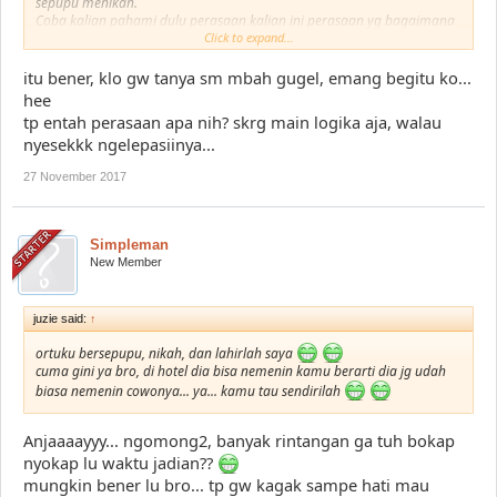
sepupu menikah.
Coba kalian pahami dulu perasaan kalian ini perasaan yg bagaimana
barulah diskusikan sma anggota keluarga yg terdekat
Click to expand...
itu bener, klo gw tanya sm mbah gugel, emang begitu ko...
hee
tp entah perasaan apa nih? skrg main logika aja, walau
nyesekkk ngelepasiinya...
27 November 2017
Simpleman
New Member
juzie said:
↑
ortuku bersepupu, nikah, dan lahirlah saya
cuma gini ya bro, di hotel dia bisa nemenin kamu berarti dia jg udah
biasa nemenin cowonya... ya... kamu tau sendirilah
Anjaaaayyy... ngomong2, banyak rintangan ga tuh bokap
nyokap lu waktu jadian??
mungkin bener lu bro... tp gw kagak sampe hati mau