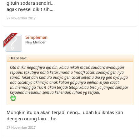
gituin sodara sendiri...
agak nyesel dikit sih...
27 November 2017
Simpleman
New Member
Hestie said:
↑
kita mikir negatifnya aja nih, kalau nikah masih saudara (walaupun
sepupu) takutnya nanti keturunanmu (maaf) cacat, soalnya gen nya
sama. Takut dari kamu'a punya gen cacat ketemu dia yg gen nya juga
ada cacatnya akhirnya anak kalian ga punya pilihan & jadi cacat.
Ini memang ga 100% akan terjadi tetapi kalau bisa ya jangan sampai
kejadian meskipun semua kehendak Tuhan yg terjadi.
Mungkin itu ga akan terjadi neng... udah ku ikhlas kan
dengen orang lain... he
27 November 2017