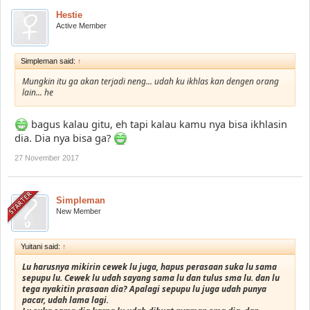
Hestie
Active Member
Simpleman said:
↑
Mungkin itu ga akan terjadi neng... udah ku ikhlas kan dengen orang
lain... he
bagus kalau gitu, eh tapi kalau kamu nya bisa ikhlasin
dia. Dia nya bisa ga?
27 November 2017
Simpleman
New Member
Yuitani said:
↑
Lu harusnya mikirin cewek lu juga, hapus perasaan suka lu sama
sepupu lu. Cewek lu udah sayang sama lu dan tulus sma lu. dan lu
tega nyakitin prasaan dia? Apalagi sepupu lu juga udah punya
pacar, udah lama lagi.