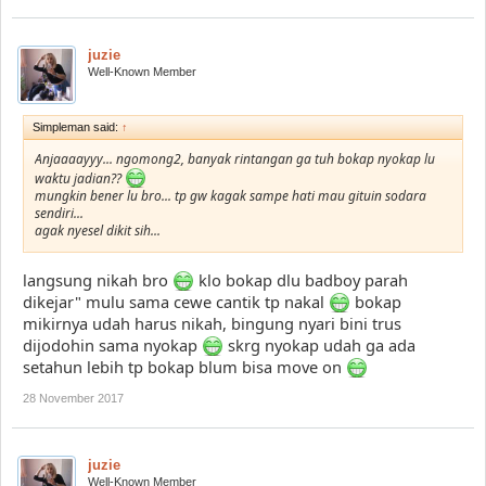
juzie
Well-Known Member
Simpleman said:
↑
Anjaaaayyy... ngomong2, banyak rintangan ga tuh bokap nyokap lu
waktu jadian??
mungkin bener lu bro... tp gw kagak sampe hati mau gituin sodara
sendiri...
agak nyesel dikit sih...
langsung nikah bro
klo bokap dlu badboy parah
dikejar" mulu sama cewe cantik tp nakal
bokap
mikirnya udah harus nikah, bingung nyari bini trus
dijodohin sama nyokap
skrg nyokap udah ga ada
setahun lebih tp bokap blum bisa move on
28 November 2017
juzie
Well-Known Member