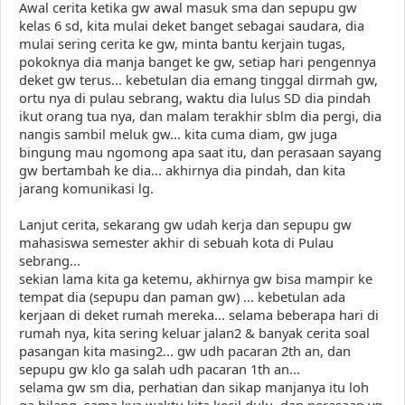
Awal cerita ketika gw awal masuk sma dan sepupu gw
kelas 6 sd, kita mulai deket banget sebagai saudara, dia
mulai sering cerita ke gw, minta bantu kerjain tugas,
pokoknya dia manja banget ke gw, setiap hari pengennya
deket gw terus... kebetulan dia emang tinggal dirmah gw,
ortu nya di pulau sebrang, waktu dia lulus SD dia pindah
ikut orang tua nya, dan malam terakhir sblm dia pergi, dia
nangis sambil meluk gw... kita cuma diam, gw juga
bingung mau ngomong apa saat itu, dan perasaan sayang
gw bertambah ke dia... akhirnya dia pindah, dan kita
jarang komunikasi lg.
Lanjut cerita, sekarang gw udah kerja dan sepupu gw
mahasiswa semester akhir di sebuah kota di Pulau
sebrang...
sekian lama kita ga ketemu, akhirnya gw bisa mampir ke
tempat dia (sepupu dan paman gw) ... kebetulan ada
kerjaan di deket rumah mereka... selama beberapa hari di
rumah nya, kita sering keluar jalan2 & banyak cerita soal
pasangan kita masing2... gw udh pacaran 2th an, dan
sepupu gw klo ga salah udh pacaran 1th an...
selama gw sm dia, perhatian dan sikap manjanya itu loh