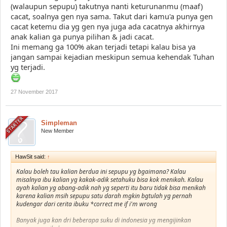
(walaupun sepupu) takutnya nanti keturunanmu (maaf)
cacat, soalnya gen nya sama. Takut dari kamu'a punya gen
cacat ketemu dia yg gen nya juga ada cacatnya akhirnya
anak kalian ga punya pilihan & jadi cacat.
Ini memang ga 100% akan terjadi tetapi kalau bisa ya
jangan sampai kejadian meskipun semua kehendak Tuhan
yg terjadi.
27 November 2017
Simpleman
New Member
HawSit said:
↑
Kalau boleh tau kalian berdua ini sepupu yg bgaimana? Kalau
misalnya ibu kalian yg kakak-adik setahuku bisa kok menikah. Kalau
ayah kalian yg abang-adik nah yg seperti itu baru tidak bisa menikah
karena kalian msih sepupu satu darah mgkin bgtulah yg pernah
kudengar dari cerita ibuku *correct me if i'm wrong
Banyak juga kan dri beberapa suku di indonesia yg mengijinkan