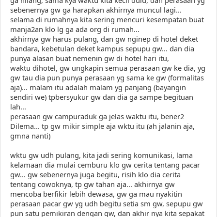
ga hilang, sama kya waktu kita kecil dulu, dan perasaan yg
sebenernya gw ga harapkan akhirnya muncul lagi...
selama di rumahnya kita sering mencuri kesempatan buat
manja2an klo lg ga ada org di rumah...
akhirnya gw harus pulang, dan gw nginep di hotel deket
bandara, kebetulan deket kampus sepupu gw... dan dia
punya alasan buat nemenin gw di hotel hari itu,
waktu dihotel, gw ungkapin semua perasaan gw ke dia, yg
gw tau dia pun punya perasaan yg sama ke gw (formalitas
aja)... malam itu adalah malam yg panjang (bayangin
sendiri we) tpbersyukur gw dan dia ga sampe begituan
lah...
perasaan gw campuraduk ga jelas waktu itu, bener2
Dilema... tp gw mikir simple aja wktu itu (ah jalanin aja,
gmna nanti)
wktu gw udh pulang, kita jadi sering komunikasi, lama
kelamaan dia mulai cemburu klo gw cerita tentang pacar
gw... gw sebenernya juga begitu, risih klo dia cerita
tentang cowoknya, tp gw tahan aja... akhirnya gw
mencoba berfikir lebih dewasa, gw ga mau nyakitin
perasaan pacar gw yg udh begitu setia sm gw, sepupu gw
pun satu pemikiran dengan gw, dan akhir nya kita sepakat