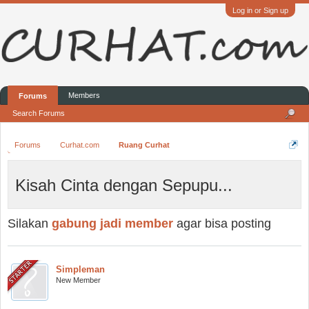
Log in or Sign up
Members
Forums
Search Forums
Forums
Curhat.com
Ruang Curhat
Kisah Cinta dengan Sepupu...
Silakan
gabung jadi member
agar bisa posting
Simpleman
New Member