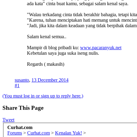
ada kata" cinta buat kamu, sebagai salam kenal saya.
"Walau terkadang cinta tidak berakhir bahagia, tetapi kita
"Karena, tuhan menciptakan hati memang untuk mencintai
"Jadi, jika kita dalam keadaan yang tidak berpihak dalam 
Salam kenal semua..
Mampir di blog pribadi ku:
www.pacaranyuk.net
Kebetulan saya juga suka iseng nulis.
Regards ( makasih)
susanto
,
13 December 2014
#1
(You must log in or sign up to reply here.)
Share This Page
Tweet
Curhat.com
Forums
>
Curhat.com
>
Kenalan Yuk!
>