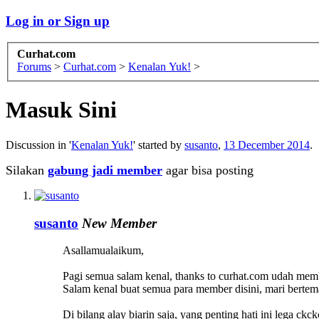
Log in or Sign up
Curhat.com
Forums
>
Curhat.com
>
Kenalan Yuk!
>
Masuk Sini
Discussion in '
Kenalan Yuk!
' started by
susanto
,
13 December 2014
.
Silakan
gabung jadi member
agar bisa posting
susanto
New Member
Asallamualaikum,
Pagi semua salam kenal, thanks to curhat.com udah membe
Salam kenal buat semua para member disini, mari bertema
Di bilang alay biarin saja, yang penting hati ini lega ckck