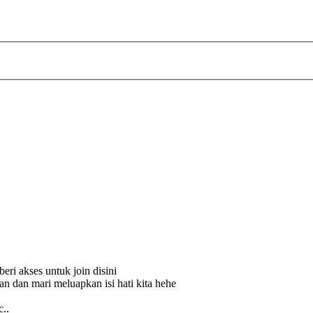
ri akses untuk join disini
n dan mari meluapkan isi hati kita hehe
c..