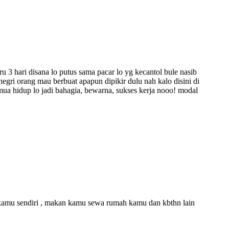
u 3 hari disana lo putus sama pacar lo yg kecantol bule nasib
gri orang mau berbuat apapun dipikir dulu nah kalo disini di
emua hidup lo jadi bahagia, bewarna, sukses kerja nooo! modal
ri kamu sendiri , makan kamu sewa rumah kamu dan kbthn lain