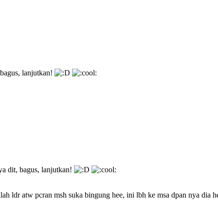
 bagus, lanjutkan!
a dit, bagus, lanjutkan!
salah ldr atw pcran msh suka bingung hee, ini lbh ke msa dpan nya dia he