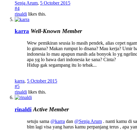
Senja Arum
,
5 October 2015
#4
rinaldi
likes this.
karra
Well-Known Member
Wew pemikiran seusia lo masih pendek, alias cepet ngambil
lo gimana? Makan rumput lo disana? Mau kerja? Umir baru
indonesia lo mau apapun masih ada bonyok lo yg ngelindun
apa yg lo bawa dari indonesia ke sana? Cinta?
Hidup gak segampang itu lo tebak...
karra
,
5 October 2015
#5
rinaldi
likes this.
rinaldi
Active Member
setuju sama
@karra
dan
@Senja Arum
. nanti kamu di s
blm lagi visa yang harus kamu perpanjang terus , apa ya