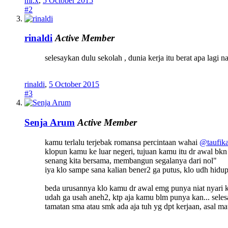
mr.x
,
5 October 2015
#2
rinaldi
Active Member
selesaykan dulu sekolah , dunia kerja itu berat apa lagi
rinaldi
,
5 October 2015
#3
Senja Arum
Active Member
kamu terlalu terjebak romansa percintaan wahai
@taufik
klopun kamu ke luar negeri, tujuan kamu itu dr awal bkn
senang kita bersama, membangun segalanya dari nol"
iya klo sampe sana kalian bener2 ga putus, klo udh hidup
beda urusannya klo kamu dr awal emg punya niat nyari ke
udah ga usah aneh2, ktp aja kamu blm punya kan... selesa
tamatan sma atau smk ada aja tuh yg dpt kerjaan, asal ma