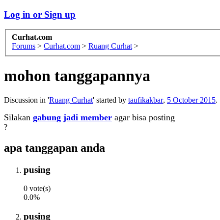
Log in or Sign up
Curhat.com
Forums
>
Curhat.com
>
Ruang Curhat
>
mohon tanggapannya
Discussion in '
Ruang Curhat
' started by
taufikakbar
,
5 October 2015
.
Silakan
gabung jadi member
agar bisa posting
?
apa tanggapan anda
pusing
0 vote(s)
0.0%
pusing