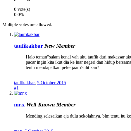
0 vote(s)
0.0%
Multiple votes are allowed.
taufikakbar
New Member
Halo teman”salam kenal yah aku taufik dari makassar aku
pacar ingin kita ikut dia ke luar negeri dan hidup bers
tentu mendapatkan pekerjaan?sulit kan?
taufikakbar
,
5 October 2015
#1
mr.x
Well-Known Member
Mending selesaikan aja dulu sekolahnya, blm tentu itu 