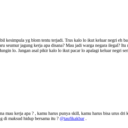
 kesimpula yg blom tentu terjadi. Trus kalo lo ikut keluar negri eh bar
 seumur jagung kerja apa disana? Mau jadi warga negara ilegal? Itu ne
gin lo. Jangan asal pikir kalo lo ikut pacar lo apalagi keluar negri s
ana mau kerja apa ? , kamu harus punya skill, kamu harus bisa urus d
ng di maksud hidup bersama itu ?
@taufikakbar
.