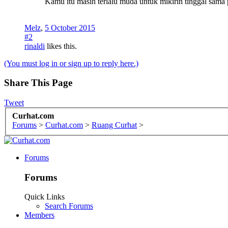
Kamu itu masih terlalu muda untuk mikirin tinggal sama
Melz
,
5 October 2015
#2
rinaldi
likes this.
(You must log in or sign up to reply here.)
Share This Page
Tweet
Curhat.com
Forums
>
Curhat.com
>
Ruang Curhat
>
Forums
Forums
Quick Links
Search Forums
Members