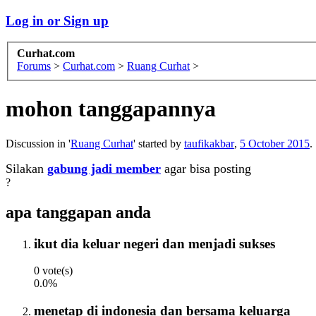
Log in or Sign up
Curhat.com
Forums
>
Curhat.com
>
Ruang Curhat
>
mohon tanggapannya
Discussion in '
Ruang Curhat
' started by
taufikakbar
,
5 October 2015
.
Silakan
gabung jadi member
agar bisa posting
?
apa tanggapan anda
ikut dia keluar negeri dan menjadi sukses
0 vote(s)
0.0%
menetap di indonesia dan bersama keluarga