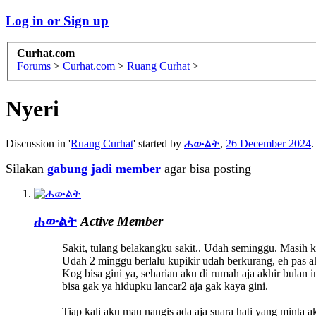
Log in or Sign up
Curhat.com
Forums
>
Curhat.com
>
Ruang Curhat
>
Nyeri
Discussion in '
Ruang Curhat
' started by
ሐውልት
,
26 December 2024
.
Silakan
gabung jadi member
agar bisa posting
ሐውልት
Active Member
Sakit, tulang belakangku sakit.. Udah seminggu. Masih k
Udah 2 minggu berlalu kupikir udah berkurang, eh pas ak
Kog bisa gini ya, seharian aku di rumah aja akhir bulan i
bisa gak ya hidupku lancar2 aja gak kaya gini.
Tiap kali aku mau nangis ada aja suara hati yang minta ak