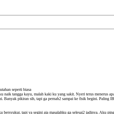
utahan seperti biasa
u naik tangga kayu, malah kaki ku yang sakit. Nyeri terus menerus apal
ni. Banyak pikiran sih, tapi ga pernah2 sampai ke fisik begini. Paling 
u bersyukur, tapi ya segini aja masalahku ga selesai2 jadinya. Aku ping