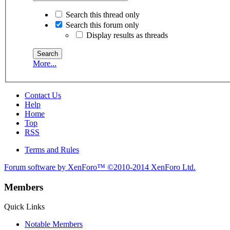
Search this thread only
Search this forum only
Display results as threads
More...
Contact Us
Help
Home
Top
RSS
Terms and Rules
Forum software by XenForo™
©2010-2014 XenForo Ltd.
Members
Quick Links
Notable Members