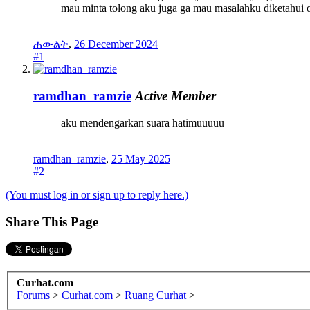
mau minta tolong aku juga ga mau masalahku diketahui o
ሐውልት
,
26 December 2024
#1
ramdhan_ramzie
Active Member
aku mendengarkan suara hatimuuuuu
ramdhan_ramzie
,
25 May 2025
#2
(You must log in or sign up to reply here.)
Share This Page
Curhat.com
Forums
>
Curhat.com
>
Ruang Curhat
>