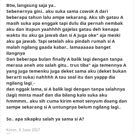
Btw, langsung saja ya..
Sebenernya gini.. aku suka sama cowok A dari
beberapa tahun lalu ampe sekarang. Aku sih gatau A
masih suka apa enggak tapi dulu dia pernah nembak
aku dan itupun yaahhhh gajelas gatau deh kenapa
waktu itu aku ga jawab dan si A juga oke" aja meski
aku ga jawab. Tapi setelah aku pindah rumah si A
malah ngilang gaada kabar.. lamaaaaaa banget
ilangnya
Dan beberapa bulan finally A balik lagi dengan tanpa
merasa aneh ato salah gitu.. trus tiba" aja temennya A
yang juga temenku juga deket sama aku (deket bukan
berarti suka) nahhhh A tau soal itu dan yappp dia
ngilang lagi_-
dan nggak lama, si A balik lagi dengan tanpa salahnya
(lagi) minta maaf dan dia bilang kalo suka aku
hmmmm.. aku sih cuma kirim emot senyum doang dan
sampe sekarang si A untungnya belum ngilang lagi..
So.. apa sikapku salah ya sama si A?
Kimm
,
9 June 2017