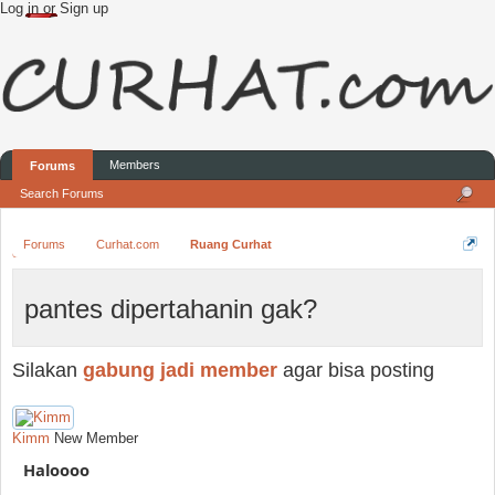
Log in or Sign up
Members
Forums
Search Forums
Forums
Curhat.com
Ruang Curhat
pantes dipertahanin gak?
Silakan
gabung jadi member
agar bisa posting
Kimm
New Member
Haloooo