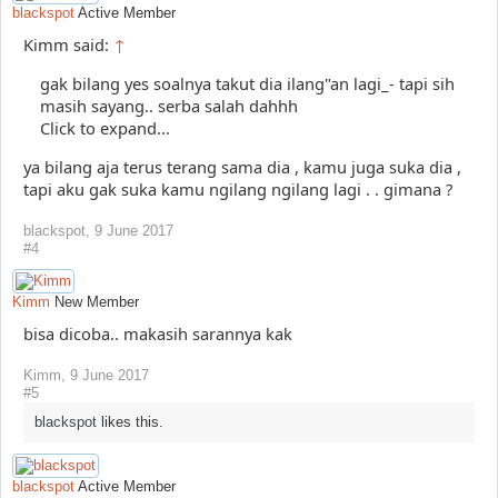
blackspot
Active Member
Kimm said:
↑
gak bilang yes soalnya takut dia ilang"an lagi_- tapi sih
masih sayang.. serba salah dahhh
Click to expand...
ya bilang aja terus terang sama dia , kamu juga suka dia ,
tapi aku gak suka kamu ngilang ngilang lagi . . gimana ?
blackspot
,
9 June 2017
#4
Kimm
New Member
bisa dicoba.. makasih sarannya kak
Kimm
,
9 June 2017
#5
blackspot
likes this.
blackspot
Active Member