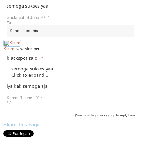
semoga sukses yaa
blackspot
,
9 June 2017
#6
Kimm
likes this.
Kimm
New Member
blackspot said:
↑
semoga sukses yaa
Click to expand...
iya kak semoga aja
Kimm
,
9 June 2017
#7
(You must log in or sign up to reply here.)
Share This Page