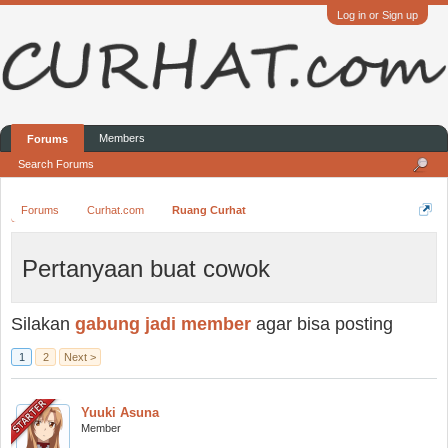
Log in or Sign up
Members
Forums
Search Forums
Forums
Curhat.com
Ruang Curhat
Pertanyaan buat cowok
Silakan
gabung jadi member
agar bisa posting
1
2
Next >
Yuuki Asuna
Member