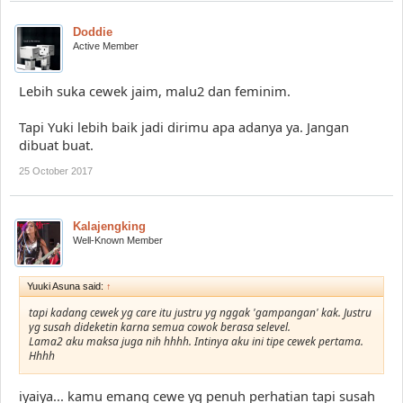
Doddie
Active Member
Lebih suka cewek jaim, malu2 dan feminim.
Tapi Yuki lebih baik jadi dirimu apa adanya ya. Jangan
dibuat buat.
25 October 2017
Kalajengking
Well-Known Member
Yuuki Asuna said:
↑
tapi kadang cewek yg care itu justru yg nggak 'gampangan' kak. Justru
yg susah dideketin karna semua cowok berasa selevel.
Lama2 aku maksa juga nih hhhh. Intinya aku ini tipe cewek pertama.
Hhhh
iyaiya... kamu emang cewe yg penuh perhatian tapi susah