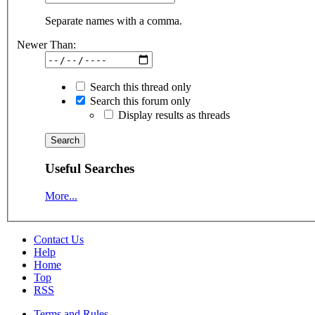
Separate names with a comma.
Newer Than:
Search this thread only
Search this forum only
Display results as threads
Useful Searches
More...
Contact Us
Help
Home
Top
RSS
Terms and Rules