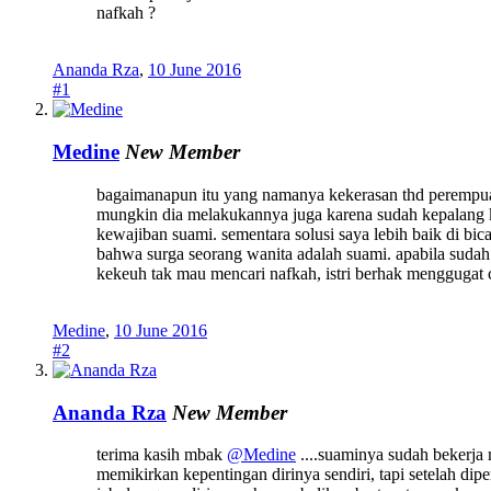
nafkah ?
Ananda Rza
,
10 June 2016
#1
Medine
New Member
bagaimanapun itu yang namanya kekerasan thd perempua
mungkin dia melakukannya juga karena sudah kepalang kes
kewajiban suami. sementara solusi saya lebih baik di bic
bahwa surga seorang wanita adalah suami. apabila sudah 
kekeuh tak mau mencari nafkah, istri berhak menggugat cer
Medine
,
10 June 2016
#2
Ananda Rza
New Member
terima kasih mbak
@Medine
....suaminya sudah bekerja 
memikirkan kepentingan dirinya sendiri, tapi setelah dip