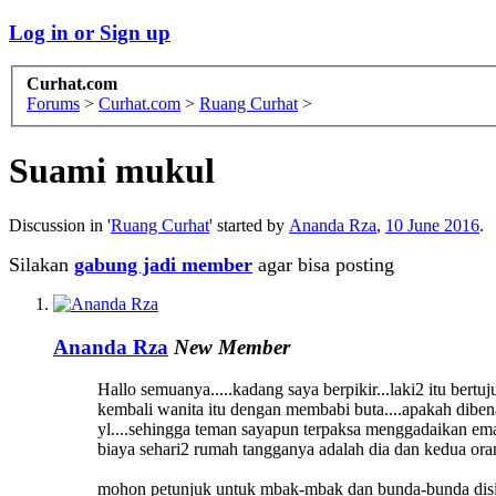
Log in or Sign up
Curhat.com
Forums
>
Curhat.com
>
Ruang Curhat
>
Suami mukul
Discussion in '
Ruang Curhat
' started by
Ananda Rza
,
10 June 2016
.
Silakan
gabung jadi member
agar bisa posting
Ananda Rza
New Member
Hallo semuanya.....kadang saya berpikir...laki2 itu bertu
kembali wanita itu dengan membabi buta....apakah diben
yl....sehingga teman sayapun terpaksa menggadaikan em
biaya sehari2 rumah tangganya adalah dia dan kedua oran
mohon petunjuk untuk mbak-mbak dan bunda-bunda disin