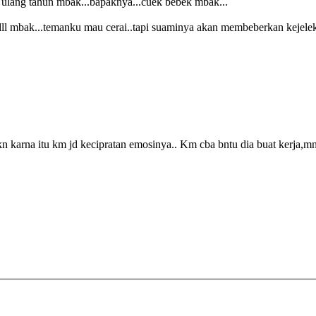
a ulang tahun mbak...bapaknya...cuek bebek mbak...
dll mbak...temanku mau cerai..tapi suaminya akan membeberkan kejele
kn karna itu km jd kecipratan emosinya.. Km cba bntu dia buat kerja,mn