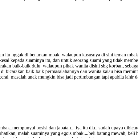
n itu nggak di benarkan mbak. walaupun kasusnya di sini teman mbak
al kepada suaminya itu, dan untuk seorang suami yang tidak memberi n
arakan baik-baik dulu, walaupun pihak wanita disini sbg korban, sebaga
di bicarakan baik-baik permasalahannya dan wanita kalau bisa meminta 
ai. masalah anak mungkin bisa jadi pertimbangan tapi apabila lahir dan 
mbak..mempunyai posisi dan jabatan....iya itu dia...sudah upaya dibic
erhatikan, malah suaminya yang egois mbak....beli barang mewah, beli h