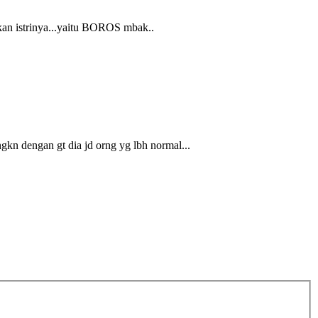
kan istrinya...yaitu BOROS mbak..
gkn dengan gt dia jd orng yg lbh normal...