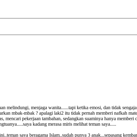
juan melindungi, menjaga wanita......tapi ketika emosi, dan tidak senga
arkan mbak-mbak ? apalagi laki2 itu tidak pernah memberi nafkah mate
as, mencari pekerjaan tambahan, sedangkan suaminya hanya memberi ce
gtuanya.....saya kadang merasa miris melihat teman saya.....
i..teman saya beragama Islam..sudah punya 3 anak...sepasang kembar