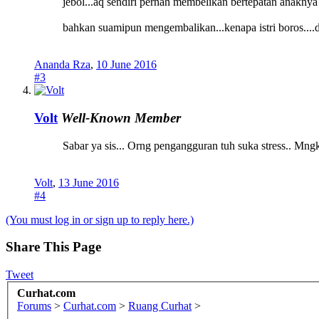
jebol...aq sendiri pernah membelikan bertepatan anakny
bahkan suamipun mengembalikan...kenapa istri boros....
Ananda Rza
,
10 June 2016
#3
Volt
Well-Known Member
Sabar ya sis... Orng pengangguran tuh suka stress.. Mng
Volt
,
13 June 2016
#4
(You must log in or sign up to reply here.)
Share This Page
Tweet
Curhat.com
Forums
>
Curhat.com
>
Ruang Curhat
>