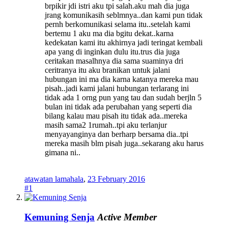
brpikir jdi istri aku tpi salah.aku mah dia juga
jrang komunikasih seblmnya..dan kami pun tidak
pernh berkomunikasi selama itu..setelah kami
bertemu 1 aku ma dia bgitu dekat..karna
kedekatan kami itu akhirnya jadi teringat kembali
apa yang di inginkan dulu itu.trus dia juga
ceritakan masalhnya dia sama suaminya dri
ceritranya itu aku branikan untuk jalani
hubungan ini ma dia karna katanya mereka mau
pisah..jadi kami jalani hubungan terlarang ini
tidak ada 1 orng pun yang tau dan sudah berjln 5
bulan ini tidak ada perubahan yang seperti dia
bilang kalau mau pisah itu tidak ada..mereka
masih sama2 1rumah..tpi aku terlanjur
menyayanginya dan berharp bersama dia..tpi
mereka masih blm pisah juga..sekarang aku harus
gimana ni..
atawatan lamahala
,
23 February 2016
#1
Kemuning Senja
Active Member