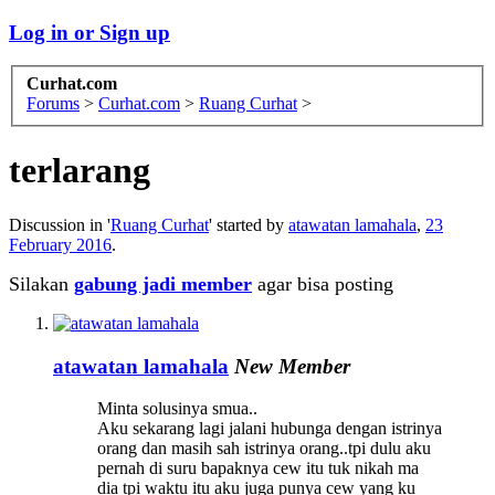
Log in or Sign up
Curhat.com
Forums
>
Curhat.com
>
Ruang Curhat
>
terlarang
Discussion in '
Ruang Curhat
' started by
atawatan lamahala
,
23
February 2016
.
Silakan
gabung jadi member
agar bisa posting
atawatan lamahala
New Member
Minta solusinya smua..
Aku sekarang lagi jalani hubunga dengan istrinya
orang dan masih sah istrinya orang..tpi dulu aku
pernah di suru bapaknya cew itu tuk nikah ma
dia tpi waktu itu aku juga punya cew yang ku