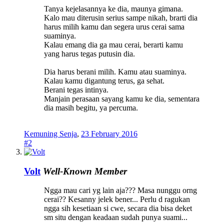
Tanya kejelasannya ke dia, maunya gimana.
Kalo mau diterusin serius sampe nikah, brarti dia
harus milih kamu dan segera urus cerai sama
suaminya.
Kalau emang dia ga mau cerai, berarti kamu
yang harus tegas putusin dia.
Dia harus berani milih. Kamu atau suaminya.
Kalau kamu digantung terus, ga sehat.
Berani tegas intinya.
Manjain perasaan sayang kamu ke dia, sementara
dia masih begitu, ya percuma.
Kemuning Senja
,
23 February 2016
#2
Volt
Well-Known Member
Ngga mau cari yg lain aja??? Masa nunggu orng
cerai?? Kesanny jelek bener... Perlu d ragukan
ngga sih kesetiaan si cwe, secara dia bisa deket
sm situ dengan keadaan sudah punya suami...