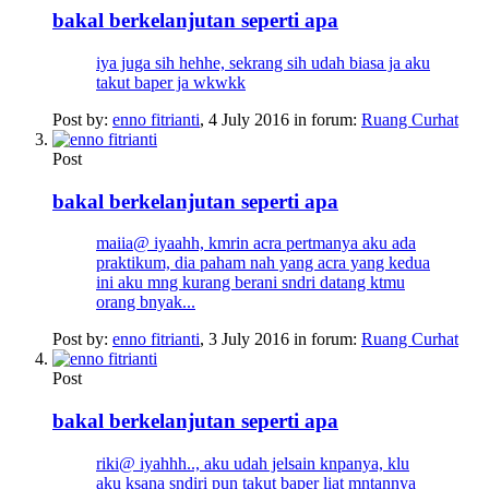
bakal berkelanjutan seperti apa
iya juga sih hehhe, sekrang sih udah biasa ja aku
takut baper ja wkwkk
Post by:
enno fitrianti
,
4 July 2016
in forum:
Ruang Curhat
Post
bakal berkelanjutan seperti apa
maiia@ iyaahh, kmrin acra pertmanya aku ada
praktikum, dia paham nah yang acra yang kedua
ini aku mng kurang berani sndri datang ktmu
orang bnyak...
Post by:
enno fitrianti
,
3 July 2016
in forum:
Ruang Curhat
Post
bakal berkelanjutan seperti apa
riki@ iyahhh.., aku udah jelsain knpanya, klu
aku ksana sndiri pun takut baper liat mntannya