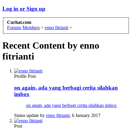
Log in or Sign up
Curhat.com
Forums
Members
>
enno fitrianti
>
Recent Content by enno
fitrianti
Profile Post
on again, ada yang berbagi cerita silahkan
imbox
on again, ada yang berbagi cerita silahkan imbox
Status update by
enno fitrianti
,
6 January 2017
Post