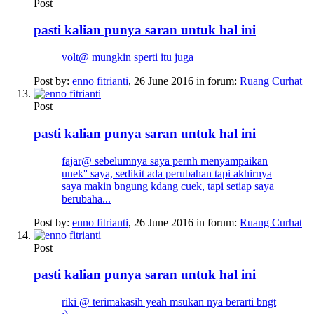
Post
pasti kalian punya saran untuk hal ini
volt@ mungkin sperti itu juga
Post by:
enno fitrianti
,
26 June 2016
in forum:
Ruang Curhat
Post
pasti kalian punya saran untuk hal ini
fajar@ sebelumnya saya pernh menyampaikan
unek'' saya, sedikit ada perubahan tapi akhirnya
saya makin bngung kdang cuek, tapi setiap saya
berubaha...
Post by:
enno fitrianti
,
26 June 2016
in forum:
Ruang Curhat
Post
pasti kalian punya saran untuk hal ini
riki @ terimakasih yeah msukan nya berarti bngt