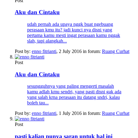
Post
Aku dan Cintaku
udah pernah ada upaya nggk buat ngebuang
perasaan kmu itu? jadi kunci nya disni yang
pertama kamu mesti ingat perasaan kamu nggak
slah, tapi alangkah...
Post by:
enno fitrianti
,
2 July 2016
in forum:
Ruang Curhat
Post
Aku dan Cintaku
sesungguhnya yang paling mengerti masalah
kamu adlah kmu sendri, yang pasti disni gak ada
yang salah krna perasaan itu datang sndri, kalau
boleh tau...
Post by:
enno fitrianti
,
1 July 2016
in forum:
Ruang Curhat
Post
pasti kalian punya saran untuk hal ini