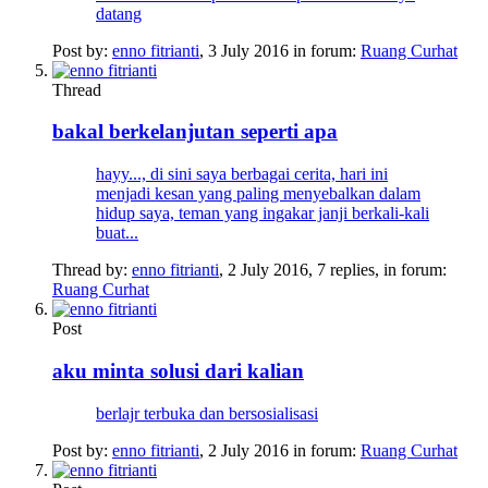
datang
Post by:
enno fitrianti
,
3 July 2016
in forum:
Ruang Curhat
Thread
bakal berkelanjutan seperti apa
hayy..., di sini saya berbagai cerita, hari ini
menjadi kesan yang paling menyebalkan dalam
hidup saya, teman yang ingakar janji berkali-kali
buat...
Thread by:
enno fitrianti
,
2 July 2016
, 7 replies, in forum:
Ruang Curhat
Post
aku minta solusi dari kalian
berlajr terbuka dan bersosialisasi
Post by:
enno fitrianti
,
2 July 2016
in forum:
Ruang Curhat