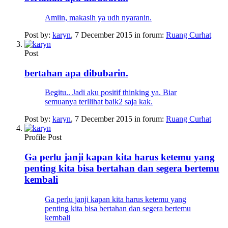
Amiin, makasih ya udh nyaranin.
Post by:
karyn
,
7 December 2015
in forum:
Ruang Curhat
Post
bertahan apa dibubarin.
Begitu.. Jadi aku positif thinking ya. Biar
semuanya terllihat baik2 saja kak.
Post by:
karyn
,
7 December 2015
in forum:
Ruang Curhat
Profile Post
Ga perlu janji kapan kita harus ketemu yang
penting kita bisa bertahan dan segera bertemu
kembali
Ga perlu janji kapan kita harus ketemu yang
penting kita bisa bertahan dan segera bertemu
kembali