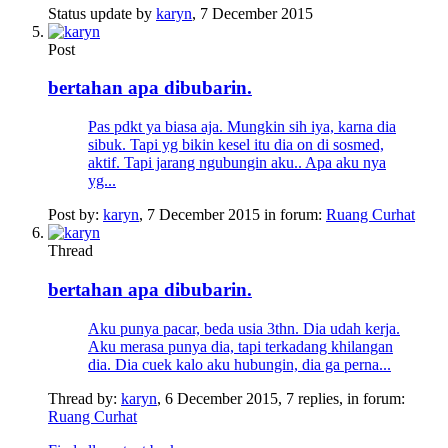
Status update by
karyn
,
7 December 2015
Post
bertahan apa dibubarin.
Pas pdkt ya biasa aja. Mungkin sih iya, karna dia
sibuk. Tapi yg bikin kesel itu dia on di sosmed,
aktif. Tapi jarang ngubungin aku.. Apa aku nya
yg...
Post by:
karyn
,
7 December 2015
in forum:
Ruang Curhat
Thread
bertahan apa dibubarin.
Aku punya pacar, beda usia 3thn. Dia udah kerja.
Aku merasa punya dia, tapi terkadang khilangan
dia. Dia cuek kalo aku hubungin, dia ga perna...
Thread by:
karyn
,
6 December 2015
, 7 replies, in forum:
Ruang Curhat