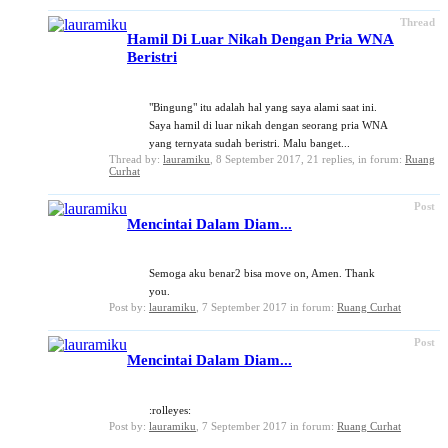
Thread
Hamil Di Luar Nikah Dengan Pria WNA
Beristri
"Bingung" itu adalah hal yang saya alami saat ini.
Saya hamil di luar nikah dengan seorang pria WNA
yang ternyata sudah beristri. Malu banget...
Thread by:
lauramiku
,
8 September 2017
, 21 replies, in forum:
Ruang
Curhat
Post
Mencintai Dalam Diam...
Semoga aku benar2 bisa move on, Amen. Thank
you.
Post by:
lauramiku
,
7 September 2017
in forum:
Ruang Curhat
Post
Mencintai Dalam Diam...
:rolleyes:
Post by:
lauramiku
,
7 September 2017
in forum:
Ruang Curhat