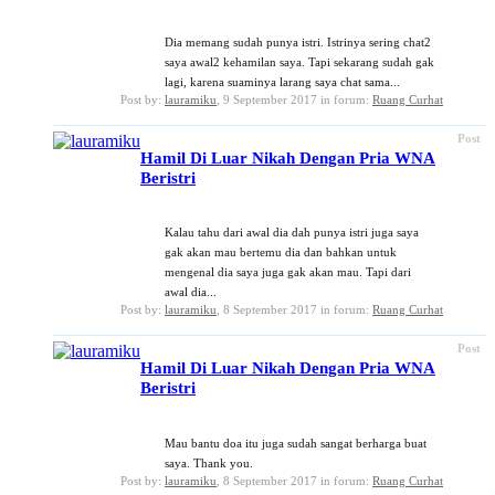
Dia memang sudah punya istri. Istrinya sering chat2
saya awal2 kehamilan saya. Tapi sekarang sudah gak
lagi, karena suaminya larang saya chat sama...
Post by:
lauramiku
,
9 September 2017
in forum:
Ruang Curhat
Post
Hamil Di Luar Nikah Dengan Pria WNA
Beristri
Kalau tahu dari awal dia dah punya istri juga saya
gak akan mau bertemu dia dan bahkan untuk
mengenal dia saya juga gak akan mau. Tapi dari
awal dia...
Post by:
lauramiku
,
8 September 2017
in forum:
Ruang Curhat
Post
Hamil Di Luar Nikah Dengan Pria WNA
Beristri
Mau bantu doa itu juga sudah sangat berharga buat
saya. Thank you.
Post by:
lauramiku
,
8 September 2017
in forum:
Ruang Curhat