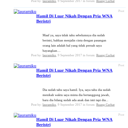
Post by:
lauramiku
,
9 September 2017
in forum:
Ruang Curhat
Post
Hamil Di Luar Nikah Dengan Pria WNA
Beristri
Maaf ya, saya tidak tahu sebelumnya dia sudah
beristri, bahkan menjalin cinta dengan pasangan
orang lain adalah hal yang tidak pernah saya
bayangkan....
Post by:
lauramiku
,
9 September 2017
in forum:
Ruang Curhat
Post
Hamil Di Luar Nikah Dengan Pria WNA
Beristri
Dia sudah tahu saya hamil. Iya, saya tahu dia sudah
menikah waktu saya minta dia bertanggung jawab,
baru dia bilang sudah ada anak dan istri tapi dia...
Post by:
lauramiku
,
9 September 2017
in forum:
Ruang Curhat
Post
Hamil Di Luar Nikah Dengan Pria WNA
Beristri