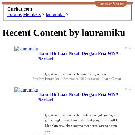
Log in or Sign up
Curhat.com
Forums
Members
>
lauramiku
>
Recent Content by lauramiku
Post
Hamil Di Luar Nikah Dengan Pria WNA
Beristri
Iya, Amen. Terima kasih. God bless you too.
Post by:
lauramiku
,
9 September 2017
in forum:
Ruang Curhat
Post
Hamil Di Luar Nikah Dengan Pria WNA
Beristri
Iya, Amen. Terima kasih untuk semangatnya. Saya
gak mungkin membunuh darah daging saya sendiri.
Mungkin saya akan merasa menderita karena ditipu
dan...