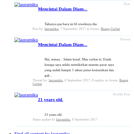
Post
Mencintai Dalam Diam...
Tahunya pas baca isi fd ceweknya dia.
Post by:
lauramiku
,
7 September 2017
in forum:
Ruang Curhat
Thread
Mencintai Dalam Diam...
Hai, semua... Salam kenal. Mau curhat ni. Entah
kenapa saya selalu memikirkan mantan pacar saya
yang sudah hampir 1 tahun putus komunikasi dan
gak...
Thread by:
lauramiku
,
6 September 2017
, 8 replies, in forum:
Ruang
Curhat
Profile Post
21 years old.
21 years old.
Status update by
lauramiku
,
6 September 2017
Find all content by lauramiku