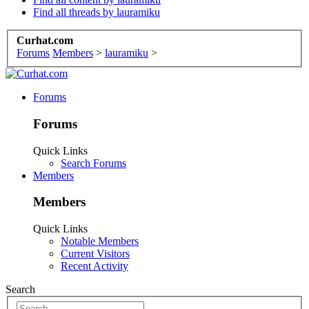
Find all threads by lauramiku
Curhat.com
Forums
Members
>
lauramiku
>
Forums
Forums
Quick Links
Search Forums
Members
Members
Quick Links
Notable Members
Current Visitors
Recent Activity
Search