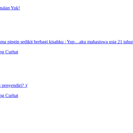
nalan Yuk!
uma pingin sedikit berbagi kisahku : Yup....aku mahasiswa usia 21 tahun 
ng Curhat
 penyendiri? :(
ng Curhat