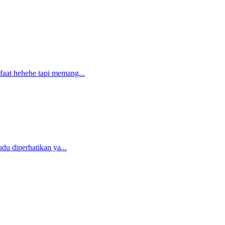
faat hehehe tapi memang...
du diperhatikan ya...