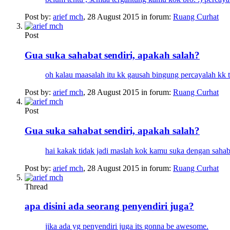
Post by:
arief mch
,
28 August 2015
in forum:
Ruang Curhat
Post
Gua suka sahabat sendiri, apakah salah?
oh kalau maasalah itu kk gausah bingung percayalah kk t
Post by:
arief mch
,
28 August 2015
in forum:
Ruang Curhat
Post
Gua suka sahabat sendiri, apakah salah?
hai kakak tidak jadi maslah kok kamu suka dengan sahabat
Post by:
arief mch
,
28 August 2015
in forum:
Ruang Curhat
Thread
apa disini ada seorang penyendiri juga?
jika ada yg penyendiri juga its gonna be awesome.