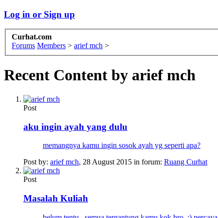
Log in or Sign up
Curhat.com
Forums
Members
>
arief mch
>
Recent Content by arief mch
Post
aku ingin ayah yang dulu
memangnya kamu ingin sosok ayah yg seperti apa?
Post by:
arief mch
,
28 August 2015
in forum:
Ruang Curhat
Post
Masalah Kuliah
belum tentu , semua tergantung kamu kok bro. :) percaya