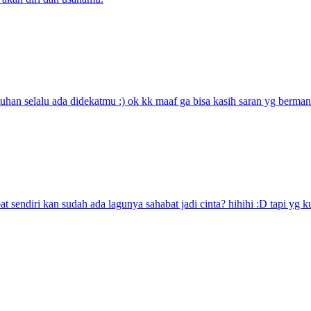
uhan selalu ada didekatmu :) ok kk maaf ga bisa kasih saran yg berman
 sendiri kan sudah ada lagunya sahabat jadi cinta? hihihi :D tapi yg ku