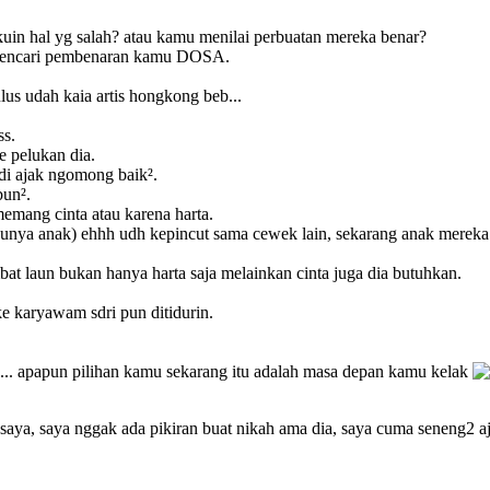
in hal yg salah? atau kamu menilai perbuatan mereka benar?
 mencari pembenaran kamu DOSA.
lus udah kaia artis hongkong beb...
ss.
e pelukan dia.
 di ajak ngomong baik².
bun².
memang cinta atau karena harta.
nya anak) ehhh udh kepincut sama cewek lain, sekarang anak mereka 
mbat laun bukan hanya harta saja melainkan cinta juga dia butuhkan.
ke karyawam sdri pun ditidurin.
.... apapun pilihan kamu sekarang itu adalah masa depan kamu kelak
ti saya, saya nggak ada pikiran buat nikah ama dia, saya cuma seneng2 a