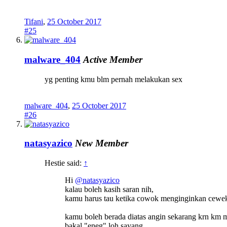
Tifani
,
25 October 2017
#25
malware_404
Active Member
yg penting kmu blm pernah melakukan sex
malware_404
,
25 October 2017
#26
natasyazico
New Member
Hestie said:
↑
Hi
@natasyazico
kalau boleh kasih saran nih,
kamu harus tau ketika cowok menginginkan cewek 
kamu boleh berada diatas angin sekarang krn km m
bakal "eneg" loh sayang...