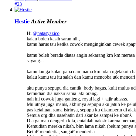
#23
Hestie
Active Member
Hi
@natasyazico
kalau boleh kasih saran nih,
kamu harus tau ketika cowok menginginkan cewek apapun
kamu boleh berada diatas angin sekarang krn km merasa 
sayang...
kamu tau ga kalau papa dan mama km udah ngelakuin hal
kalau kamu tau itu salah dan kamu mencoba utk menc
aku punya sepupu dia cantik, body bagus, kulit mulus ud
kemudian dia naksir sama laki orang,
nah ini cowok juga ganteng, royal lagi + tajir abissss.
Mulutnya juga manis, akhirnya sepupu aku jatuh ke pelu
pas ketahuan sama istrinya, sepupu ku disamperin di aja
Semua org dha nasehatin dari akar ke sampai ke ubun².
Dia ga mau dengerin kita, entahlah naksir karena memang
Kemudian mereka nikah, blm lama nikah (belum punya a
Betul² menderita, sangat² menderita.