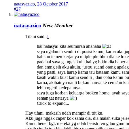
natasyazico
,
28 October 2017
#27
natasyazico
New Member
Tifani said:
↑
hai natasya! kita seumuran ahahaha
saya ngalamin sendiri di posisi kamu, karna aku ju
bahkan temen kerjanya nitipin pin bbm dia ke loke
padahal saya ga ngelakuin hal yg bikin dia baper a
dan emng sih aku akuin, justru suami orang apala
yang pasti, saya harap kamu tau batasan kamu sam
kasih waktu buat kamu sendiri , dan coba kamu bu
karna, akibatnya nanti bukan hanya ke cem2an kamu
lebih ngerti kedepannya.
saya juga korban keluarga broken home, ayah saya 
semangat natasya
Click to expand...
Hay tifani, makasih udah mampir di trit ku.
Aku juga nggak caper kok sama dia, dia malah suka jelek2
Kamu bener bgt, mereka yg udah beristri emg tau gmn mem
masih single tuh kita lebih bisa memerhatikan penampil