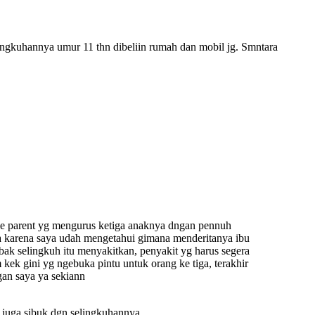
lingkuhannya umur 11 thn dibeliin rumah dan mobil jg. Smntara
gle parent yg mengurus ketiga anaknya dngan pennuh
 karena saya udah mengetahui gimana menderitanya ibu
bak selingkuh itu menyakitkan, penyakit yg harus segera
m kek gini yg ngebuka pintu untuk orang ke tiga, terakhir
saya ya sekiann
u juga sibuk dgn selingkuhannya