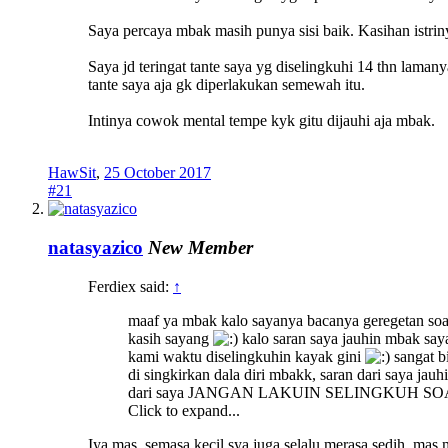
Saya percaya mbak masih punya sisi baik. Kasihan istrin
Saya jd teringat tante saya yg diselingkuhi 14 thn lama
tante saya aja gk diperlakukan semewah itu.
Intinya cowok mental tempe kyk gitu dijauhi aja mbak.
HawSit
,
25 October 2017
#21
natasyazico
New Member
Ferdiex said:
↑
maaf ya mbak kalo sayanya bacanya geregetan soal
kasih sayang
kalo saran saya jauhin mbak say
kami waktu diselingkuhin kayak gini
sangat b
di singkirkan dala diri mbakk, saran dari saya jauh
dari saya JANGAN LAKUIN SELINGKUH SOAL
Click to expand...
Iya mas, semasa kecil sya juga selalu merasa sedih, ma