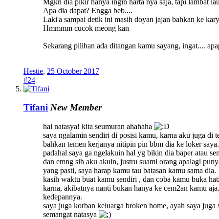
Mgkn dia pikir hanya ingin harta nya saja, tapi lambat l
Apa dia dapat? Engga beb....
Laki'a sampai detik ini masih doyan jajan bahkan ke kar
Hmmmm cucok meong kan
Sekarang pilihan ada ditangan kamu sayang, ingat.... a
Hestie
,
25 October 2017
#24
Tifani
New Member
hai natasya! kita seumuran ahahaha
saya ngalamin sendiri di posisi kamu, karna aku juga di 
bahkan temen kerjanya nitipin pin bbm dia ke loker saya.
padahal saya ga ngelakuin hal yg bikin dia baper atau se
dan emng sih aku akuin, justru suami orang apalagi pun
yang pasti, saya harap kamu tau batasan kamu sama dia.
kasih waktu buat kamu sendiri , dan coba kamu buka hat
karna, akibatnya nanti bukan hanya ke cem2an kamu aja. 
kedepannya.
saya juga korban keluarga broken home, ayah saya juga su
semangat natasya