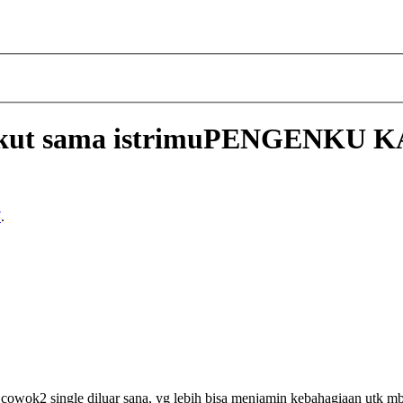
 takut sama istrimuPENGEN
7
.
cowok2 single diluar sana, yg lebih bisa menjamin kebahagiaan utk m