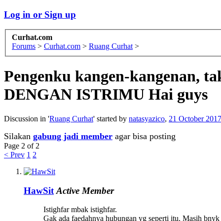
Log in or Sign up
Curhat.com
Forums
>
Curhat.com
>
Ruang Curhat
>
Pengenku kangen-kangenan,
DENGAN ISTRIMU Hai guys
Discussion in '
Ruang Curhat
' started by
natasyazico
,
21 October 201
Silakan
gabung jadi member
agar bisa posting
Page 2 of 2
< Prev
1
2
HawSit
Active Member
Istighfar mbak istighfar.
Gak ada faedahnya hubungan yg seperti itu. Masih bnyk 