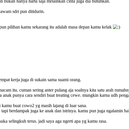
aun bukan hanya harta saja melainkan cinta juga dia butuhkan.
yawam sdri pun ditidurin.
papun pilihan kamu sekarang itu adalah masa depan kamu kelak
tempat kerja juga di sukain sama suami orang.
macam itu. cuman sering anter pulang aja soalnya kita satu arah rumahn
ya anak punya cara sendiri buat treating cewe. mungkin karna udh peng
i kamu buat cowo2 yg masih lajang di luar sana.
tapi berdampak juga ke anak dan istrinya. kamu pun juga ngalamin hal y
ka selingkuh terus. jadi saya aga ngerti apa yg kamu rasa.