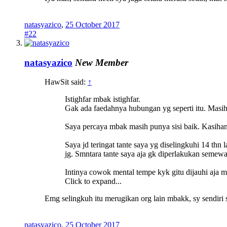
natasyazico
,
25 October 2017
#22
natasyazico
New Member
HawSit said:
↑
Istighfar mbak istighfar.
Gak ada faedahnya hubungan yg seperti itu. Masih
Saya percaya mbak masih punya sisi baik. Kasihan 
Saya jd teringat tante saya yg diselingkuhi 14 th
jg. Smntara tante saya aja gk diperlakukan semewa
Intinya cowok mental tempe kyk gitu dijauhi aja 
Click to expand...
Emg selingkuh itu merugikan org lain mbakk, sy sendiri 
natasyazico
,
25 October 2017