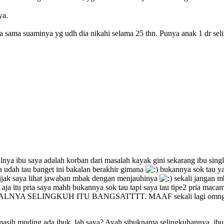
ya.
nya sama suaminya yg udh dia nikahi selama 25 thn. Punya anak 1 dr se
nya ibu saya adalah korban dari masalah kayak gini sekarang ibu sin
a udah tau banget ini bakalan berakhir gimana
bukannya sok tau ya
ijak saya lihat jawaban mbak dengan menjauhinya
sekali jangan m
i aja itu pria saya mahh bukannya sok tau tapi saya tau tipe2 pria maca
NYA SELINGKUH ITU BANGSATTTT. MAAF sekali lagi omngan 
s masih mnding ada ibuk, lah saya? Ayah sibuknama selingkuhannya, ib