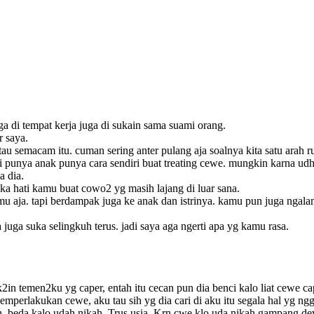
ga di tempat kerja juga di sukain sama suami orang.
r saya.
tau semacam itu. cuman sering anter pulang aja soalnya kita satu arah 
gi punya anak punya cara sendiri buat treating cewe. mungkin karna ud
a dia.
ka hati kamu buat cowo2 yg masih lajang di luar sana.
 aja. tapi berdampak juga ke anak dan istrinya. kamu pun juga ngalam
juga suka selingkuh terus. jadi saya aga ngerti apa yg kamu rasa.
in temen2ku yg caper, entah itu cecan pun dia benci kalo liat cewe ca
perlakukan cewe, aku tau sih yg dia cari di aku itu segala hal yg ngg
an, beda kalo udah nikah. Trus usia. Krn cwe klo uda nikah gampang de