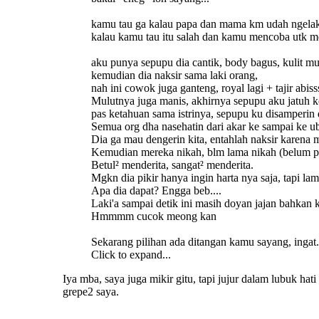
kamu tau ga kalau papa dan mama km udah ngelaku
kalau kamu tau itu salah dan kamu mencoba utk
aku punya sepupu dia cantik, body bagus, kulit mu
kemudian dia naksir sama laki orang,
nah ini cowok juga ganteng, royal lagi + tajir abiss
Mulutnya juga manis, akhirnya sepupu aku jatuh k
pas ketahuan sama istrinya, sepupu ku disamperin
Semua org dha nasehatin dari akar ke sampai ke u
Dia ga mau dengerin kita, entahlah naksir karena 
Kemudian mereka nikah, blm lama nikah (belum pu
Betul² menderita, sangat² menderita.
Mgkn dia pikir hanya ingin harta nya saja, tapi la
Apa dia dapat? Engga beb....
Laki'a sampai detik ini masih doyan jajan bahkan 
Hmmmm cucok meong kan
Sekarang pilihan ada ditangan kamu sayang, ingat
Click to expand...
Iya mba, saya juga mikir gitu, tapi jujur dalam lubuk ha
grepe2 saya.