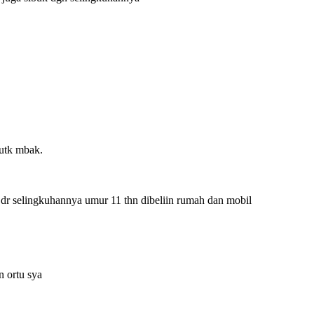
 utk mbak.
1 dr selingkuhannya umur 11 thn dibeliin rumah dan mobil
n ortu sya