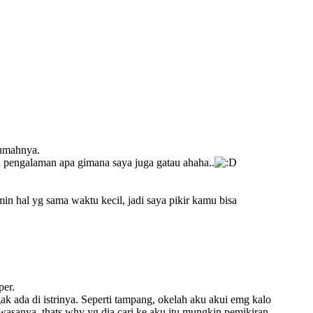
rumahnya.
h pengalaman apa gimana saya juga gatau ahaha..
in hal yg sama waktu kecil, jadi saya pikir kamu bisa
per.
ak ada di istrinya. Seperti tampang, okelah aku akui emg kalo
wasanya, thats why yg dia cari ke aku itu mungkin pemikiran