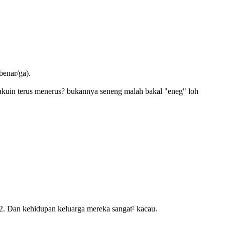
benar/ga).
 lakuin terus menerus? bukannya seneng malah bakal "eneg" loh
2. Dan kehidupan keluarga mereka sangat² kacau.