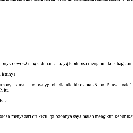
 bnyk cowok2 single diluar sana, yg lebih bisa menjamin kebahagiaan
istrinya.
n lamanya sama suaminya yg udh dia nikahi selama 25 thn. Punya anak 
h itu.
mbak.
sudah menyadari dri kecil..tpi bdohnya saya malah mengikuti keburuka