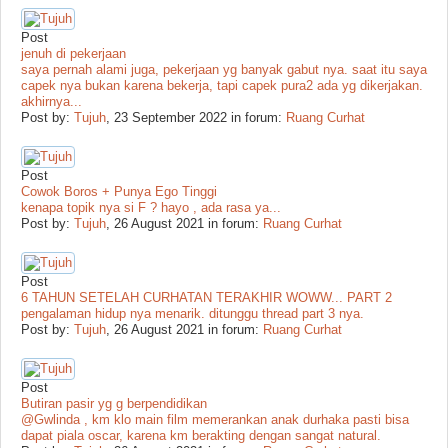
Post
jenuh di pekerjaan
saya pernah alami juga, pekerjaan yg banyak gabut nya. saat itu saya
capek nya bukan karena bekerja, tapi capek pura2 ada yg dikerjakan.
akhirnya...
Post by:
Tujuh
,
23 September 2022
in forum:
Ruang Curhat
Post
Cowok Boros + Punya Ego Tinggi
kenapa topik nya si F ? hayo , ada rasa ya...
Post by:
Tujuh
,
26 August 2021
in forum:
Ruang Curhat
Post
6 TAHUN SETELAH CURHATAN TERAKHIR WOWW... PART 2
pengalaman hidup nya menarik. ditunggu thread part 3 nya.
Post by:
Tujuh
,
26 August 2021
in forum:
Ruang Curhat
Post
Butiran pasir yg g berpendidikan
@Gwlinda , km klo main film memerankan anak durhaka pasti bisa
dapat piala oscar, karena km berakting dengan sangat natural.