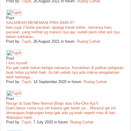
Post by:
Tujuh
,
26 August 2021
in forum:
Ruang Curhat
Post
SALAHKAH MENEMANI PRIA DARI 0?
baru juga 2 bulan pacaran, apalagi kenal online. namanya baru
pacaran, yang terlihat yg manis2 nya aja. sudah pasti sifat asli nya
belum kelihatan,...
Post by:
Tujuh
,
26 August 2021
in forum:
Ruang Curhat
Post
I lost myself
Klo gak salah bukan belajar namanya. Kesalahan di jadikan pelajaran
buat hidup yg lebih baik. Itu lah sebab nya ada makna pengalaman
lebih berharga...
Post by:
Tujuh
,
14 September 2020
in forum:
Ruang Curhat
Post
Resign di Saat New Normal (Bego atau Oke-Oke Aja?)
Garis besar cerita nya sih karena gak betah ya... Menurut gw sih
dimanapun lingkungan kerja gak ada yg enak seperti mau di hati.
Walaupun nanti...
Post by:
Tujuh
,
7 July 2020
in forum:
Ruang Curhat