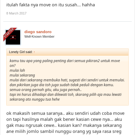
itulah fakta nya move on itu susah... hahha
8 March 2017
diego sandoro
Well-Known Member
Lonely Girl said:
↑
kamu tau apa yang paling penting dari semua pikiran2 untuk move
on?
mulai lah
mulai sekarang
mulai dari sekarang membuka hati, sugesti diri sendiri untuk memulai.
dan pikirkan juga dia toh juga sudah tidak peduli dengan kamu.
semua orang pernah gitu, aku juga pernah..
tapi ini harus dihadapi dan dilewati toh, skarang pilih aja mau lewati
sekarang ato nunggu tua hehe
ok makasih semua saranya.. aku sendiri udah coba move
on tapi hasilnya malah gak bener kasian cewe nya... aku
gak mau ngrusak cewe.. kasian kan? makanya sekarang
ane milih jomlo sambil nunggu orang yg saya rasa sreg