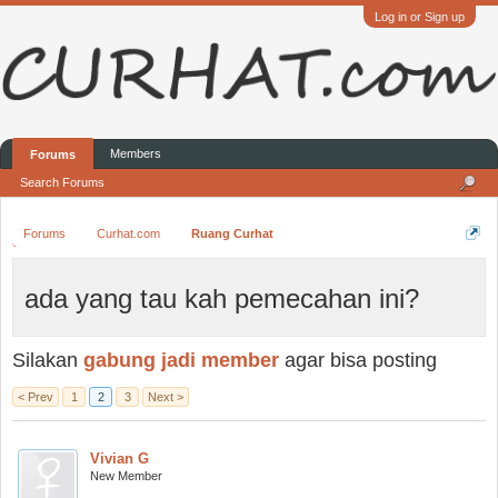
Log in or Sign up
Members
Forums
Search Forums
Forums
Curhat.com
Ruang Curhat
ada yang tau kah pemecahan ini?
Silakan
gabung jadi member
agar bisa posting
< Prev
1
2
3
Next >
Vivian G
New Member