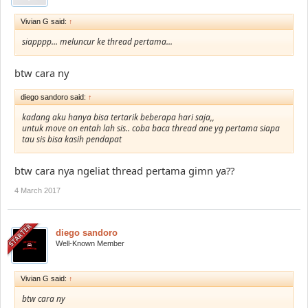
Vivian G said:
↑
siapppp... meluncur ke thread pertama...
btw cara ny
diego sandoro said:
↑
kadang aku hanya bisa tertarik beberapa hari saja,,
untuk move on entah lah sis.. coba baca thread ane yg pertama siapa
tau sis bisa kasih pendapat
btw cara nya ngeliat thread pertama gimn ya??
4 March 2017
diego sandoro
Well-Known Member
Vivian G said:
↑
btw cara ny