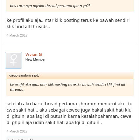
btw cara nya ngeliat thread pertama gimn ya??
ke profil aku aja.. ntar klik posting terus ke bawah sendiri
klik find all threads..
4 March 2017
Vivian G
New Member
diego sandoro said:
↑
ke profil aku aja.. ntar klik posting terus ke bawah sendiri klik find all
threads..
setelah aku baca thread pertama.. hmmm menurut aku, tu
cwe sakit hati.. aku sebagai cewee juga bakal sakit hati klu
di gituin. apa lagi di putusin karna kesalahpahaman, cewe
di phpin aja udah sakit hati apa lgi di gituin..
4 March 2017