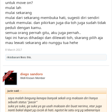
untuk move on?
mulai lah
mulai sekarang
mulai dari sekarang membuka hati, sugesti diri sendiri
untuk memulai. dan pikirkan juga dia toh juga sudah tidak
peduli dengan kamu.
semua orang pernah gitu, aku juga pernah..
tapi ini harus dihadapi dan dilewati toh, skarang pilih aja
mau lewati sekarang ato nunggu tua hehe
8 March 2017
rikisibarani
likes this.
diego sandoro
Well-Known Member
juzie said:
↑
saya malah bingung kenapa banyak sekali org maksain diri hanya
sebuah status "pacar"
suka ya suka, ga suka ya ga usah maksain diri buat nerima, ntar juga
nanti bakal dapet yg cocok di hati. ngotot ke satu org yg sebenarnya