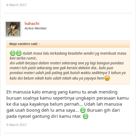
8 March 2017
hahachi
Active Member
diego sandoro said:
↑
itulah masa lalu terkadang kesalahn sendiri yg membuat masa
kini serba rumit..
doi udah berjaya dalam materi sekarang ane yg lagi bangun pondasi
materi toh pasti sekarang ane gak berani deketin dia.. kalo pun
pondasi materi udah jadi paling gak butuh waktu sediktnya 5 tahun ya
kalo doi belum nikah kalo udah nikah aku ya yayaya hem
Eh manusia kalo emang yang kamu tu anak mending
buruan soalnya kamu sepertinya ungkapin perasaan kamu
ke dia saja kayaknya belum pernah... Udah lah manusia
gak usah boong deh lu ama saya...
Buruan gih dari
pada nyesel gantung diri kamu ntar.
9 March 2017