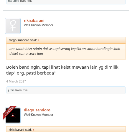
hahachi
likes this.
rikisibarani
Well-Known Member
diego sandoro said:
↑
ane udah bisa relain doi sis tapi sering kepikiran sama bandingin kalo
deket sama cewe lain
Boleh bandingin, tapi lihat keistimewaan lain yg dimiliki
tiap" org, pasti berbeda"
4 March 2017
juzie
likes this.
diego sandoro
Well-Known Member
rikisibarani said:
↑