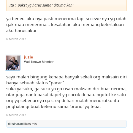
Itu 1 paket yg harus sama" ditrima kan?
ya bener.. aku nya pasti menerima tapi si cewe nya yg udah
gak mau menerima... kesalahan aku memang keterlaluan
aku harus akui
6 March 2017
juzie
Well-Known Member
saya malah bingung kenapa banyak sekali org maksain diri
hanya sebuah status "pacar"
suka ya suka, ga suka ya ga usah maksain diri buat nerima,
ntar juga nanti bakal dapet yg cocok di hati. ngotot ke satu
org yg sebenarnya ga sreg di hari malah menurutku itu
pnghalangi buat ketemu sama 'orang' yg tepat
6 March 2017
rikisibarani
likes this.