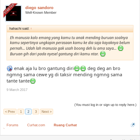
diego sandoro
Well-Known Member
hahachi said:
↑
Eh manusia kalo emang yang kamu tu anak mending buruan soalnya
kamu sepertinya ungkapin perasaan kamu ke dia saja kayaknya belum
pernah... Udah lah manusia gak usah boong deh lu ama saya...
Buruan gih dari pada nyesel gantung diri kamu ntar.
enak aja lu bro gantung diri
deg deg an bro
ngmng sama cewe yg di taksir mending ngmng sama
tante tante
9 March 2017
(You must log in or sign up to reply here.)
< Prev
1
2
3
Next >
Forums
Curhat.com
Ruang Curhat