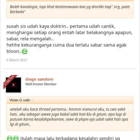
Boleh bandingin, tapi lihat keistimewaan lain yg dimiliki tiap" org, pasti
berbeda"
susah sis udah kaya doktrin.. pertama udah cantik,
menghargai setiap orang entah latar belakangnya apapun,
sabar, rela mengalah..
hehhe kekuranganya cuma dua terlalu sabar sama agak
bloon..
5 March 2017
diego sandoro
Well-Known Member
Vivian G said:
↑
setelah aku baca thread pertama.. hmmm menurut aku, tu cwe sakit
hati.. aku sebagai cewee juga bakal sakit hati klu di gituin. apa lagi di
putusin karna kesalahpahaman, cewe di phpin aja udah sakit hati apa
lgi di gituin..
itulah masa lalu terkadang kesalahn sendiri yg