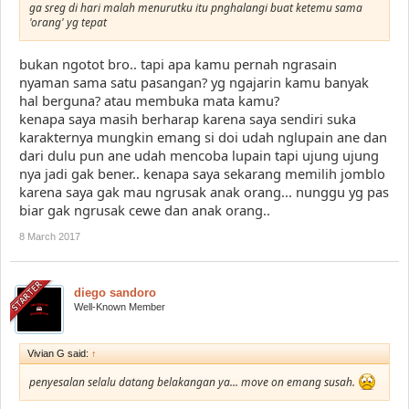
ga sreg di hari malah menurutku itu pnghalangi buat ketemu sama
'orang' yg tepat
bukan ngotot bro.. tapi apa kamu pernah ngrasain
nyaman sama satu pasangan? yg ngajarin kamu banyak
hal berguna? atau membuka mata kamu?
kenapa saya masih berharap karena saya sendiri suka
karakternya mungkin emang si doi udah nglupain ane dan
dari dulu pun ane udah mencoba lupain tapi ujung ujung
nya jadi gak bener.. kenapa saya sekarang memilih jomblo
karena saya gak mau ngrusak anak orang... nunggu yg pas
biar gak ngrusak cewe dan anak orang..
8 March 2017
diego sandoro
Well-Known Member
Vivian G said:
↑
penyesalan selalu datang belakangan ya... move on emang susah.