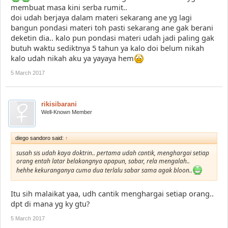
membuat masa kini serba rumit..
doi udah berjaya dalam materi sekarang ane yg lagi
bangun pondasi materi toh pasti sekarang ane gak berani
deketin dia.. kalo pun pondasi materi udah jadi paling gak
butuh waktu sediktnya 5 tahun ya kalo doi belum nikah
kalo udah nikah aku ya yayaya hem
5 March 2017
rikisibarani
Well-Known Member
diego sandoro said:
↑
susah sis udah kaya doktrin.. pertama udah cantik, menghargai setiap
orang entah latar belakangnya apapun, sabar, rela mengalah..
hehhe kekuranganya cuma dua terlalu sabar sama agak bloon..
Itu sih malaikat yaa, udh cantik menghargai setiap orang..
dpt di mana yg ky gtu?
5 March 2017